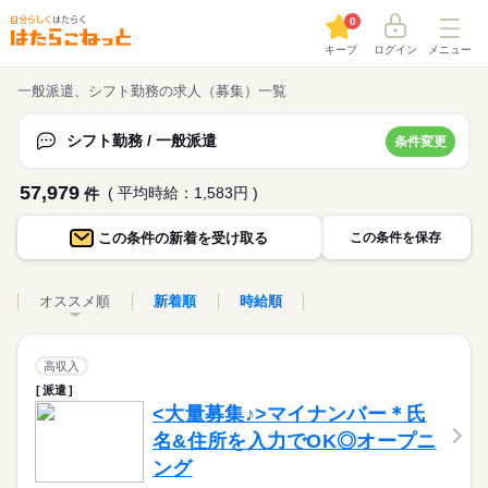
0
キープ
ログイン
メニュー
一般派遣、シフト勤務の求人（募集）一覧
シフト勤務 / 一般派遣
条件変更
57,979
( 平均時給：1,583円 )
件
この条件の
新着を受け取る
この条件を保存
オススメ順
新着順
時給順
高収入
派遣
<大量募集♪>マイナンバー＊氏
名&住所を入力でOK◎オープニ
ング