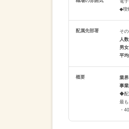
職場の雰囲気
電子
◆喫
配属先部署
その
人数
男女
平均
概要
業界
事業
◆配
最も
・4