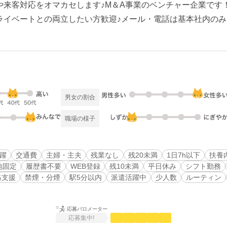
や来客対応をオマカセします♪M＆A事業のベンチャー企業です
ライベートとの両立したい方歓迎♪メール・電話は基本社内のみ
男女の割合
職場の様子
活躍
交通費
主婦・主夫
残業なし
残20未満
1日7h以下
扶養
地固定
履歴書不要
WEB登録
残10未満
平日休み
シフト勤務
格支援
禁煙・分煙
駅5分以内
派遣活躍中
少人数
ルーティン
応募バロメーター
応募集中!