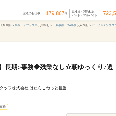
正社員・契約社員・
179,867
723,
派遣のお仕事：
件
パート・アルバイト：
11,068件) >
事務・オフィス系
(5,690件) >
一般事務・OA事務
(2,483件) >
パーソルテンプス
2
】長期○事務◆残業なし☆朝ゆっくり♪週
タッフ株式会社 はたらこねっと担当
支給