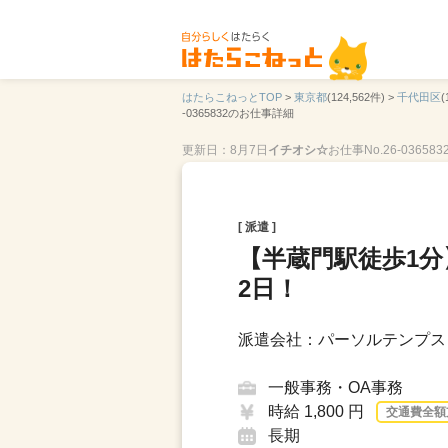
はたらこねっとTOP
>
東京都
(124,562件) >
千代田区
(
-0365832のお仕事詳細
更新日：8月7日
イチオシ☆
お仕事No.26-036583
[ 派遣 ]
【半蔵門駅徒歩1分
2日！
派遣会社：パーソルテンプス
一般事務・OA事務
時給 1,800 円
交通費全額
長期