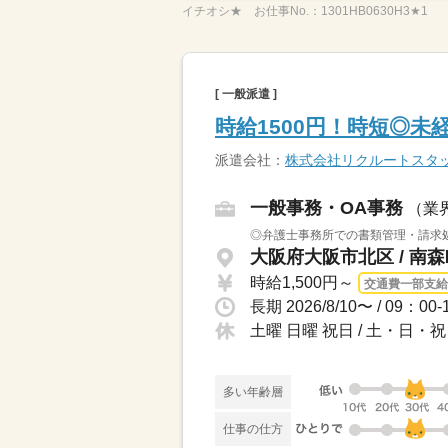
イチオシ★
お仕事No.：
1301HB0630H3★1
[ 一般派遣 ]
時給1500円！時短◎未
派遣会社：
株式会社リクルートスタ
一般事務・OA事務
（業
◎弁護士事務所での書類管理・請求処
大阪府大阪市北区 / 南
時給1,500円～
交通費一部支給
土曜 日曜 祝日 / 土・日
多い年齢層
仕事の仕方