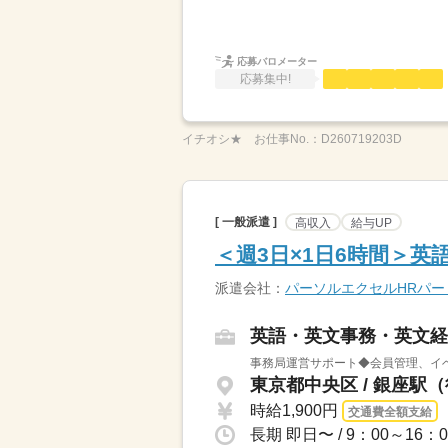
応募バロメーター
応募集中!
イチオシ★
お仕事No.：
D260719203D
[ 一般派遣 ]
高収入
給与UP
＜週3日×1日6時間＞英
派遣会社：
パーソルエクセルHRパ
英語・英文事務・英文経
事務局運営サポート◆会員管理、イベ
東京都中央区 / 銀座駅
時給1,900円
交通費全額支給