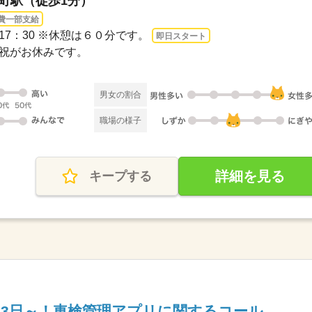
本町駅（徒歩1分）
費一部支給
0～17：30 ※休憩は６０分です。
即日スタート
日・祝がお休みです。
男女の割合
職場の様子
詳細を見る
キープする
週3日～！車検管理アプリに関するコール