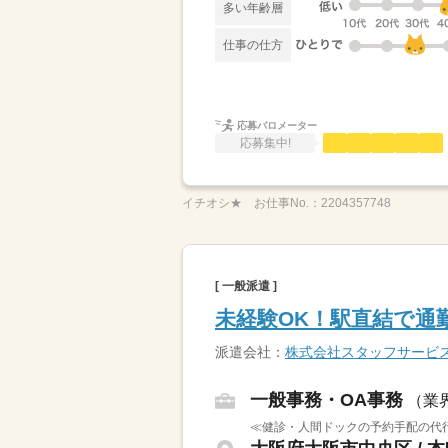
多い年齢層
仕事の仕方
応募バロメーター
応募集中!
イチオシ★
お仕事No.：
2204357748
[ 一般派遣 ]
未経験OK！駅直結で通
派遣会社：
株式会社スタッフサービ
一般事務・OA事務
（業
≪健診・人間ドックの予約手配の代行