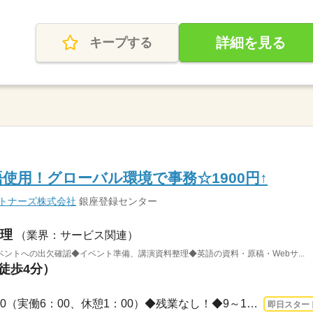
詳細を見る
キープする
語使用！グローバル環境で事務☆1900円↑
ートナーズ株式会社
銀座登録センター
理
（業界：サービス関連）
ントへの出欠確認◆イベント準備、講演資料整理◆英語の資料・原稿・Webサ...
（徒歩4分）
長期 即日〜 / 9：00～16：00（実働6：00、休憩1：00）◆残業なし！◆9～16時など時間相...
即日スター