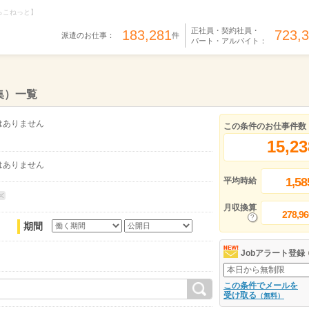
らこねっと】
正社員・契約社員・
183,281
723,
派遣のお仕事：
件
パート・アルバイト：
集）一覧
はありません
この条件のお仕事件数
15,23
はありません
1,58
平均時給
月収換算
278,96
期間
Jobアラート登録
この条件でメールを
受け取る
（無料）