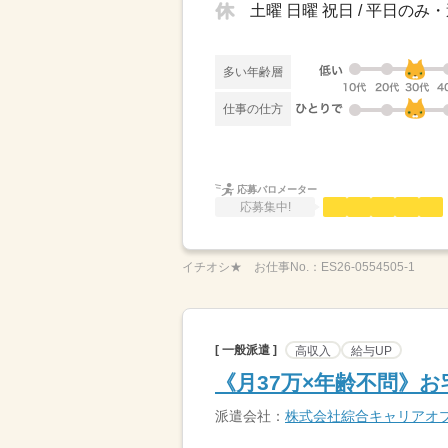
土曜 日曜 祝日 / 平日の
多い年齢層
仕事の仕方
応募バロメーター
応募集中!
イチオシ★
お仕事No.：
ES26-0554505-1
[ 一般派遣 ]
高収入
給与UP
《月37万×年齢不問》
派遣会社：
株式会社綜合キャリアオ