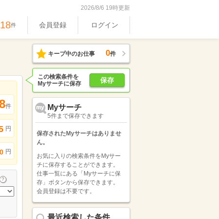
2026/8/6 19時更新
318
会員登録
ログイン
件
0
キープ中のお仕事
件
この検索条件を
保存
Myサーチに保存
8
件
Myサーチ
5件まで保存できます
5
円
保存されたMyサーチはありませ
ん。
円
0
お気に入りの検索条件をMyサー
チに保存することができます。
仕事一覧にある「Myサーチに保
存」ボタンから保存できます。
会員登録は不要です。
最近検索した条件