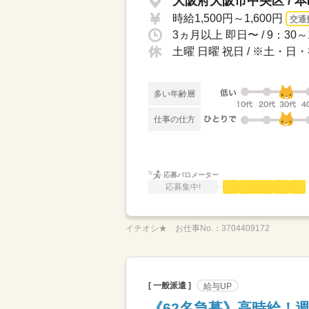
大阪府大阪市中央区 / 
時給1,500円～1,600円
交通
3ヵ月以上 即日〜 / 9：3
土曜 日曜 祝日 / ※土・
多い年齢層
仕事の仕方
応募バロメーター
応募集中!
イチオシ★
お仕事No.：
3704409172
[ 一般派遣 ]
給与UP
《62名急募》高時給！