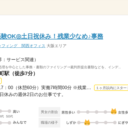
経験OK◎土日祝休み！残業少なめ♪事務
ッフィング 関西オフィス
大阪エリア
界：サービス関連）
理を中心とした事務・書類のファイリング⇒裁判所提出書類などを、インデ...
森町駅（徒歩7分）
長期 2026/8/10〜 / 09：00-17：00（休憩60分）実働7時間00分 ※残業時間：月0時間～1...
１ヶ月以内にスター
・祝日休みの週休2日のお仕事です。
男女の割合
職場の様子