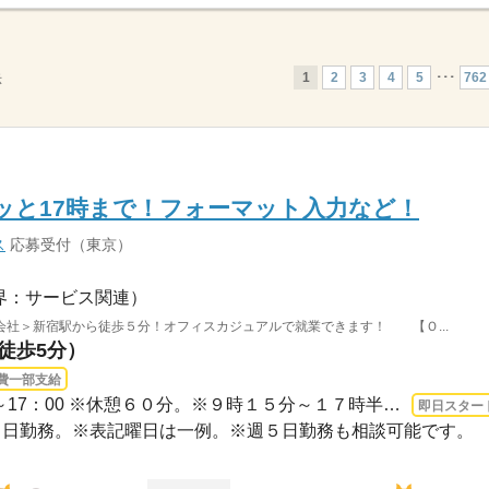
1
2
3
4
5
･･･
762
示
ッと17時まで！フォーマット入力など！
ス
応募受付（東京）
界：サービス関連）
会社＞新宿駅から徒歩５分！オフィスカジュアルで就業できます！ 【Ｏ...
（徒歩5分）
費一部支給
3ヵ月以上 即日〜 / 10：00～17：00 ※休憩６０分。※９時１５分～１７時半の勤務も相談...
即日スター
 ※週４日勤務。※表記曜日は一例。※週５日勤務も相談可能です。