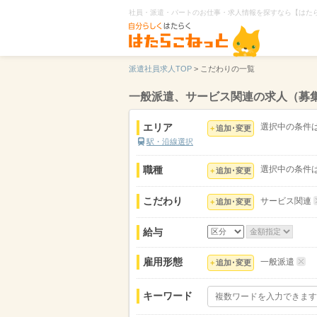
社員・派遣・パートのお仕事・求人情報を探すなら【はた
派遣社員求人TOP
>
こだわりの一覧
一般派遣、サービス関連の求人（募
エリア
選択中の条件
追加･変更
駅・沿線選択
職種
選択中の条件
追加･変更
こだわり
サービス関連
追加･変更
給与
雇用形態
一般派遣
追加･変更
キーワード