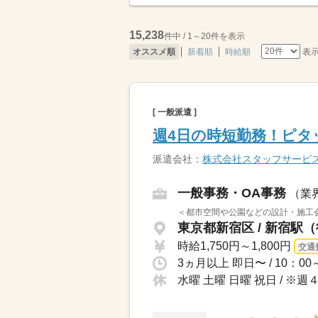
15,238
件中 / 1～20件を表示
表
オススメ順
新着順
時給順
[ 一般派遣 ]
週4日の時短勤務！ピタ
派遣会社：
株式会社スタッフサービ
一般事務・OA事務
（業
＜都市空間や公園などの設計・施工
東京都新宿区 / 新宿駅
時給1,750円～1,800円
交通
水曜 土曜 日曜 祝日 /