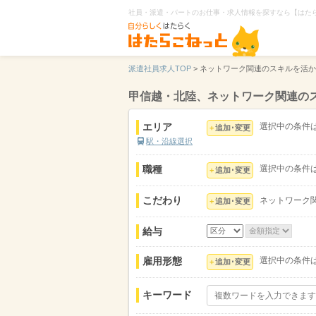
社員・派遣・パートのお仕事・求人情報を探すなら【はた
派遣社員求人TOP
>
ネットワーク関連のスキルを活か
甲信越・北陸、ネットワーク関連のス
エリア
選択中の条件
追加･変更
駅・沿線選択
職種
選択中の条件
追加･変更
こだわり
ネットワーク
追加･変更
給与
雇用形態
選択中の条件
追加･変更
キーワード