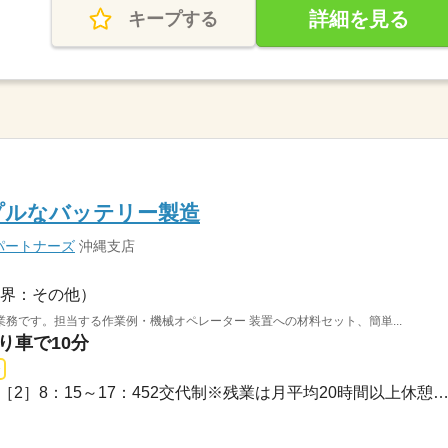
詳細を見る
キープする
プルなバッテリー製造
パートナーズ
沖縄支店
界：その他）
務です。担当する作業例・機械オペレーター 装置への材料セット、簡単...
り車で10分
長期 / ［1］20：30～6：00［2］8：15～17：452交代制※残業は月平均20時間以上休憩：