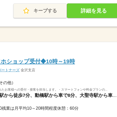
詳細を見る
キープする
ホショップ受付◆10時～19時
パートナーズ
金沢支店
その他）
たお客様への受付・接客を担当します。・スマートフォンや料金プランの...
石川県加賀市 / 加賀温泉駅から徒歩7分、動橋駅から車で8分、大聖寺駅から車で9分 ◆車...
9：00残業は月平均10～20時間程度休憩：60分