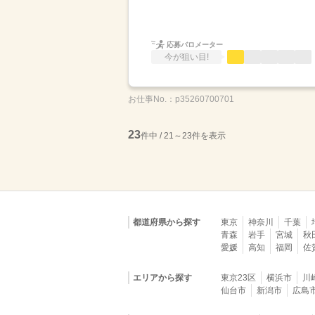
応募バロメーター
今が狙い目!
お仕事No.：
p35260700701
23
件中 / 21～23件を表示
都道府県から探す
東京
神奈川
千葉
青森
岩手
宮城
秋
愛媛
高知
福岡
佐
エリアから探す
東京23区
横浜市
川
仙台市
新潟市
広島