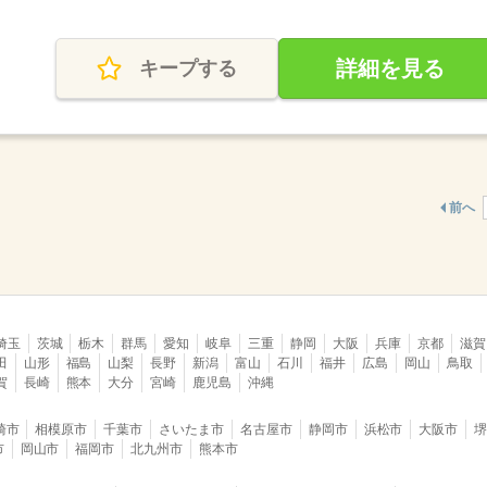
詳細を見る
キープする
前へ
埼玉
茨城
栃木
群馬
愛知
岐阜
三重
静岡
大阪
兵庫
京都
滋賀
田
山形
福島
山梨
長野
新潟
富山
石川
福井
広島
岡山
鳥取
賀
長崎
熊本
大分
宮崎
鹿児島
沖縄
崎市
相模原市
千葉市
さいたま市
名古屋市
静岡市
浜松市
大阪市
市
岡山市
福岡市
北九州市
熊本市