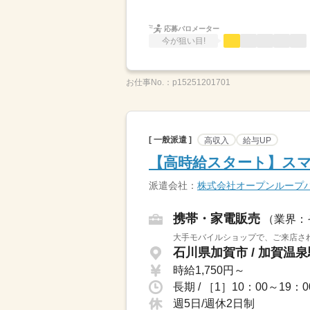
応募バロメーター
今が狙い目!
お仕事No.：
p15251201701
[ 一般派遣 ]
高収入
給与UP
【高時給スタート】スマ
派遣会社：
株式会社オープンループ
携帯・家電販売
（業界：
大手モバイルショップで、ご来店され
時給1,750円～
長期 / ［1］10：00～1
週5日/週休2日制