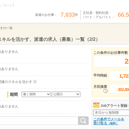
らこねっと】
正社員・契約社員・
7,833
66,
派遣のお仕事：
件
パート・アルバイト：
すの一覧
キルを活かす、派遣の求人（募集）一覧（2/2）
はありません
この条件のお仕事件数
2
はありません
1,72
平均時給
関連のスキルを活かす
月収換算
302,89
期間
Jobアラート登録
はありません
この条件でメールを
受け取る
（無料）