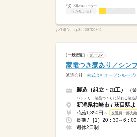
応募バロメーター
今が狙い目!
お仕事No.：
p35260700801
[ 一般派遣 ]
給与UP
家電つき寮あり／シン
派遣会社：
株式会社オープンループ
製造（組立・加工）
（業
バッテリー製品づくりに関わる製造業
新潟県柏崎市 / 茨目駅よ
時給1,350円～
交通費一部支給
週休2日制