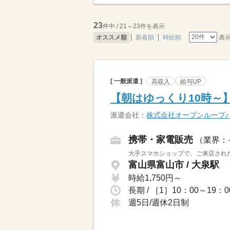
23
件中 / 21～23件を表示
表
オススメ順
新着順
時給順
[ 一般派遣 ]
高収入
給与UP
【朝はゆっくり10時～
派遣会社：
株式会社オープンループ
携帯・家電販売
（業界：
大手スマホショップで、ご来店された
富山県富山市 / 大泉駅
時給1,750円～
長期 / ［1］10：00～1
週5日/週休2日制