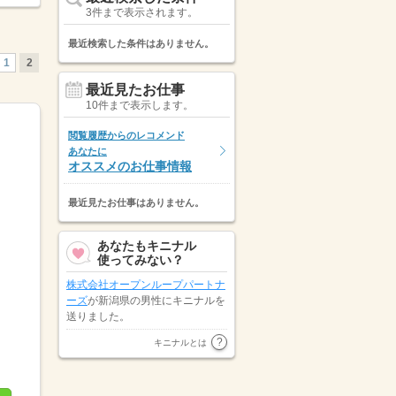
3件まで表示されます。
最近検索した条件はありません。
1
2
最近見たお仕事
10件まで表示します。
閲覧履歴からのレコメンド
あなたに
オススメのお仕事情報
最近見たお仕事はありません。
あなたもキニナル
使ってみない？
株式会社オープンループパートナ
ーズ
が新潟県の男性にキニナルを
送りました。
山梨県の男性が
株式会社キャリア
キニナルとは
スタッフィング
にキニナルを送り
ました。