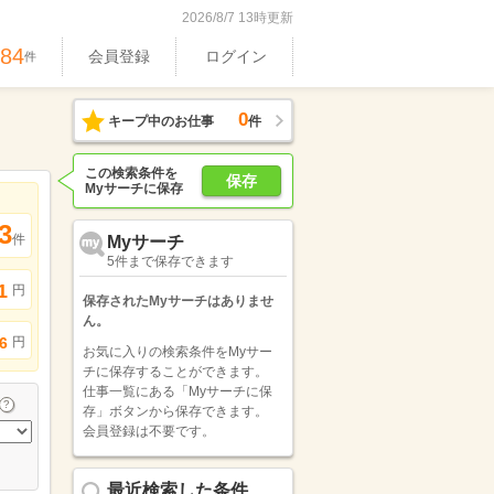
2026/8/7 13時更新
584
会員登録
ログイン
件
0
キープ中のお仕事
件
この検索条件を
保存
Myサーチに保存
3
件
Myサーチ
5件まで保存できます
1
円
保存されたMyサーチはありませ
ん。
円
6
お気に入りの検索条件をMyサー
チに保存することができます。
仕事一覧にある「Myサーチに保
存」ボタンから保存できます。
会員登録は不要です。
最近検索した条件