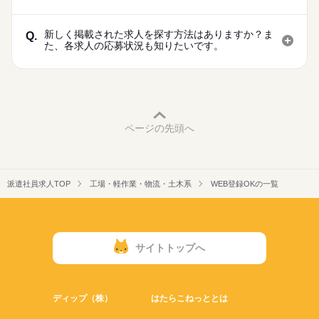
新しく掲載された求人を探す方法はありますか？ま
Q.
た、各求人の応募状況も知りたいです。
ページの先頭へ
派遣社員求人TOP
工場・軽作業・物流・土木系
WEB登録OKの一覧
サイトトップへ
ディップ（株）
はたらこねっととは