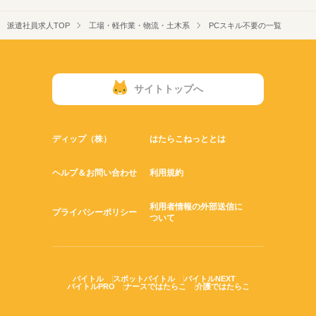
派遣社員求人TOP
工場・軽作業・物流・土木系
PCスキル不要の一覧
サイトトップへ
ディップ（株）
はたらこねっととは
ヘルプ＆お問い合わせ
利用規約
利用者情報の外部送信に
プライバシーポリシー
ついて
バイトル
スポットバイトル
バイトルNEXT
バイトルPRO
ナースではたらこ
介護ではたらこ