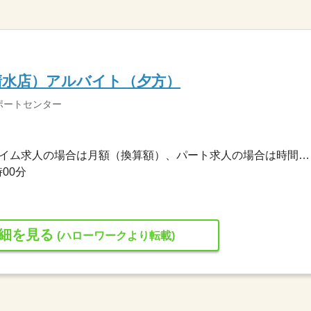
清水店）アルバイト（夕方）
ポートセンター
1,023円〜1,023円 ※フルタイム求人の場合は月額（換算額）、パート求人の場合は時間額を表示しています。
時00分
細を見る
(ハローワークより転載)