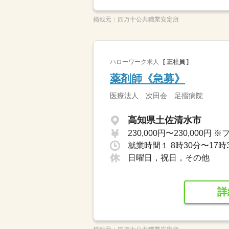
掲載元：
四万十公共職業安定所
ハローワーク求人
[ 正社員 ]
薬剤師《急募》
医療法人 次田会 足摺病院
高知県土佐清水市
就業時間１ 8時30分〜17時
日曜日，祝日，その他
詳