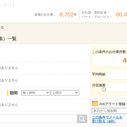
らこねっと】
正社員・契約社員・
8,702
80,
派遣のお仕事：
件
パート・アルバイト：
一覧
集）一覧
この条件のお仕事件数
4
はありません
平均時給
はありません
月収換算
期間
Jobアラート登録
はありません
この条件でメールを
受け取る
（無料）