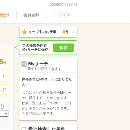
2026/8/7 7時更新
466
会員登録
ログイン
件
0
キープ中のお仕事
件
この検索条件を
保存
Myサーチに保存
5
件
Myサーチ
5件まで保存できます
-
円
保存されたMyサーチはありませ
ん。
円
-
お気に入りの検索条件をMyサー
チに保存することができます。
仕事一覧にある「Myサーチに保
存」ボタンから保存できます。
会員登録は不要です。
最近検索した条件