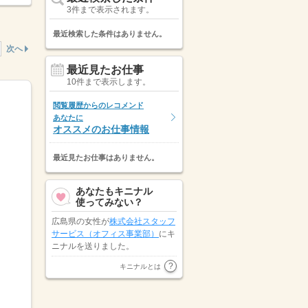
3件まで表示されます。
最近検索した条件はありません。
次へ
最近見たお仕事
10件まで表示します。
閲覧履歴からのレコメンド
あなたに
オススメのお仕事情報
最近見たお仕事はありません。
あなたもキニナル
使ってみない？
表示しています。
広島県の女性が
株式会社スタッフ
サービス（オフィス事業部）
にキ
ニナルを送りました。
広島県の女性が
マンパワーグルー
キニナルとは
プ株式会社
にキニナルを送りまし
た。