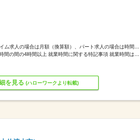
1,060円〜1,060円 ※フルタイム求人の場合は月額（換算額）、パート求人の場合は時間額を表示しています。
又は 8時00分〜20時00分の時間の間の4時間以上 就業時間に関する特記事項 就業時間は相談により決定します。
細を見る
(ハローワークより転載)