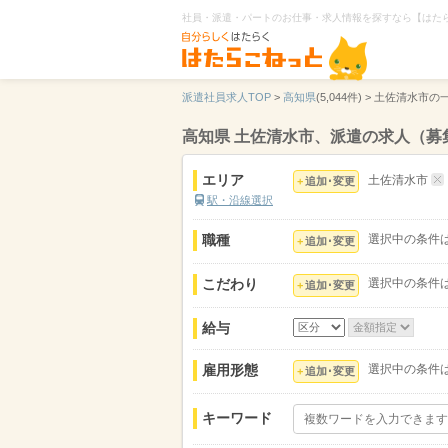
社員・派遣・パートのお仕事・求人情報を探すなら【はた
派遣社員求人TOP
>
高知県
(5,044件) >
土佐清水市の
高知県 土佐清水市、派遣の求人（募
エリア
土佐清水市
追加･変更
駅・沿線選択
職種
選択中の条件
追加･変更
こだわり
選択中の条件
追加･変更
給与
雇用形態
選択中の条件
追加･変更
キーワード