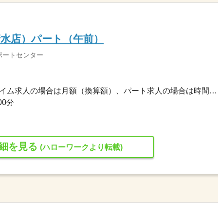
清水店）パート（午前）
ポートセンター
1,038円〜1,367円 ※フルタイム求人の場合は月額（換算額）、パート求人の場合は時間額を表示しています。
00分
細を見る
(ハローワークより転載)