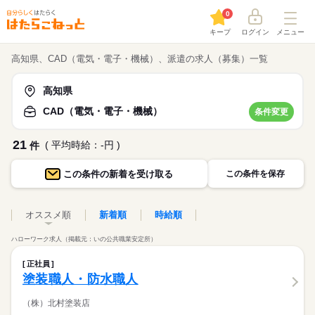
0
キープ
ログイン
メニュー
高知県、CAD（電気・電子・機械）、派遣の求人（募集）一覧
高知県
CAD（電気・電子・機械）
条件変更
21
( 平均時給：-円 )
件
この条件の
新着を受け取る
この条件を保存
オススメ順
新着順
時給順
ハローワーク求人（掲載元：いの公共職業安定所）
正社員
塗装職人・防水職人
（株）北村塗装店