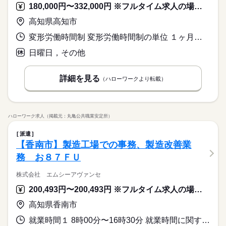
180,000円〜332,000円 ※フルタイム求人の場合は月額（換算額）、パート求人の場合は時間額を表示しています。
高知県高知市
変形労働時間制 変形労働時間制の単位 １ヶ月単位 就業時間１ 8時00分〜17時00分
日曜日，その他
詳細を見る
（ハローワークより転載）
ハローワーク求人（掲載元：丸亀公共職業安定所）
派遣
【香南市】製造工場での事務、製造改善業
務 お８７ＦＵ
株式会社 エムシーアヴァンセ
200,493円〜200,493円 ※フルタイム求人の場合は月額（換算額）、パート求人の場合は時間額を表示しています。
高知県香南市
就業時間１ 8時00分〜16時30分 就業時間に関する特記事項 ＊休憩時間 １２：００～１２：４５