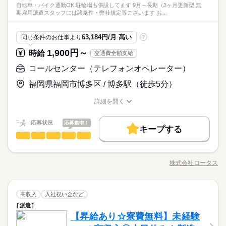
自転車・バイク通勤OK 駐輪場も併設してます 9月～長期（3ヶ月更新型 無
期雇用派遣スタッフには諸条件・弊社規定等ございます お…
63,184円/月 高い
同じ条件のお仕事より
?
1,900円～
時給
交通費全額支給
コールセンター（テレフォンオペレーター）
福岡県福岡市博多区 / 博多駅（徒歩5分）
詳細を開く
職種/応募資格
お仕事の特徴
給与/時間/休日
応募状況
応募集中！
キープする
コールセンター（テレフォンオペレーター）
職種
低い
高い
多い年齢層
月収30万以上～＊ 未経験OK！！ ＼20代～40代女性多数活躍
中！！／ オフィスでAI‐OCRサービスの 導入＆運用支援をお願
株式会社ロータス
男性
女性
男女の割合
職種/応募資格
お仕事の特徴
給与/時間/休日
いします！ ◎具体的には＿＿＿ ・製品の紹介やデモ（オンライ
続きを読む
ンで実施がメインです） ・メールや電話での取引先とのやりと
り ・定例会の参加 ・Excelなどでの書類作成 ■デモできるまで
続きを読む
ひとりで
みんなで
仕事の仕方
コールセンター（テレフォンオペレーター）
職種
数カ月はしっかり研修があるので安心！ ■ロータススタッフさん
高収入
入社祝い金など
低い
高い
多い年齢層
IT・通信関連
業界
多数活躍中！！ ■外出はほぼありません！
派遣
月収30万以上～＊ 未経験OK！！ ＼20代～40代女性多数活躍
しずか
にぎやか
応募資格
【昇給あり☆寮費無料】未経験
職場の様子
中！！／ オフィスでAI‐OCRサービスの 導入＆運用支援をお願
男性
女性
男女の割合