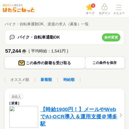
0
キープ
ログイン
メニュー
バイク・自転車通勤OK、派遣の求人（募集）一覧
バイク・自転車通勤OK
条件変更
57,244
( 平均時給：1,541円 )
件
この条件の
新着を受け取る
この条件を保存
オススメ順
新着順
時給順
高収入
派遣
【時給1900円！】メールやWeb
でAI-OCR導入＆運用支援＠博多
駅