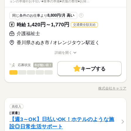
■年度末・年始、GW： 長期休暇制度あり
ョンの準備やお手伝い■食事の準備■衣服の整理■お掃…
も、始めはわからなくて当たり前。教育制度が整っているキャ
場見学できます】 見学後に「合わないな」と思ったら断ってO
います。 ※来社・履歴書不要
■お盆休みはしっかり取得可能
医療・介護・福祉関連
業界
リアで一つずつ覚えて成長していきませんか？
K。 職場見学は何度でもできるので、 ご自分に合いそうな施設
続きを読む
を選んでいきましょう。 見学にはキャリアの担当者も 同行する
しずか
にぎやか
応募資格
職場の様子
8,800円/月 高い
同じ条件のお仕事より
?
しっかりリフレッシュできる環境が整っています。
のでご安心ください◎
【必須】 ◆看護師資格or准看護師資格 ご経験やスキルにあわせ
1,420円～1,770円
お仕事の特徴
時給
交通費全額支給
時給 2,070円～2,270円
給与
て ご希望のお仕事をご紹介します！ 不安なことはすぐキャリア
詳しい募集要項をすべて見る
【サポート体制が充実】看護の仕方も、患者さんとの接し方
働く人の待遇向上
の担当者にご相談を。 安心して働いていただける環境を整えて
介護福祉士
【交通費】 ◆全額支給 少し距離のある方も安心です。 家チカ・
も、始めはわからなくて当たり前。教育制度が整っているキャ
います。 ※来社・履歴書不要
駅チカなど 通勤しやすい職場もご紹介できます。 【時給】 正看
高収入
リアで一つずつ覚えて成長していきませんか？
香川県さぬき市 / オレンジタウン駅近く
続きを読む
護師の時給表記になります。 ◆准看護師：時給1970円～ ◆資格
応募する
基本特徴
者の方、優遇あり お持ちの資格や、経験にあわせて待遇UP！
詳細を開く
◆最短翌日の日払いOK 急な出費があっても安心◎ ◆別途、残
続きを読む
50代活躍
60代歓迎
職種/応募資格
お仕事の特徴
給与/時間/休日
続きを読む
時給 2,070円～2,270円
給与
業代支給（時給25％UP） ※勤務施設や勤務条件により時給は変
詳しい募集要項をすべて見る
募集条件
働く人の待遇向上
応募状況
基本特徴
動いたします
今が狙い目！
高収入
50代活躍
60代歓迎
【交通費】 ◆全額支給 少し距離のある方も安心です。 家チカ・
キープする
3ヵ月以上
期間・時間
募集条件
交通費
介護福祉士
勤務地固定
主婦・主夫
履歴書不要
職種
駅チカなど 通勤しやすい職場もご紹介できます。 【時給】 正看
男性
女性
男女の割合
護師の時給表記になります。 ◆准看護師：時給1970円～ ◆資格
交通費
勤務地固定
主婦・主夫
履歴書不要
【シフト例】 早番／07：00～16：00 日勤／08：30～17：30
利用者さんの日常生活を お手伝いするお仕事です。 【具体的に
子連れ選考可
応募する
者の方、優遇あり お持ちの資格や、経験にあわせて待遇UP！
09：00～18：00 遅番／11：00～20：00 ※休憩1時間 ◆週4
は…】 ■レクリエーションの準備やお手伝い ■食事の準備 ■衣服
子連れ選考可
株式会社キャリア
◆最短翌日の日払いOK 急な出費があっても安心◎ ◆別途、残
ひとりで
続きを読む
みんなで
仕事の仕方
就業時間・曜日
日～勤務OK 「日勤のみ」「土・日休み」 「残業なし」「家チ
職種/応募資格
お仕事の特徴
給与/時間/休日
続きを読む
の整理 ■お掃除 ■歩行のサポート ■お風呂や排せつのお手伝い
就業時間・曜日
続きを読む
業代支給（時給25％UP） ※勤務施設や勤務条件により時給は変
カ・駅チカ」 「お休みが取りやすい職場」など ご希望はキャリ
など ＜働きながら、資格を取得しませんか？＞ ▼キャリアの資
残業なし
10時～出社
1日4h以下
1日7h以下
動いたします
アの担当者が 事前に勤務先へお伝えいたします！ ご自身で交渉
残業なし
10時～出社
1日4h以下
1日7h以下
続きを読む
格取得支援 「初任者研修」「実務者研修」 など、介護の資格取
続きを読む
しずか
にぎやか
職場の様子
16時前退社
扶養内
家庭都合休可
土日祝のみ
3ヵ月以上
期間・時間
する必要はございませんので ご安心ください。
介護福祉士
職種
得にかかった費用は 会社がキャッシュバック！ 実質無料で、資
高収入
男性
女性
男女の割合
16時前退社
扶養内
家庭都合休可
土日祝のみ
医療・介護・福祉関連
業界
格取得ができます。 ▼時給もUP 資格を取得すると もちろん手
派遣
シフト勤務
【シフト例】 早番／07：00～16：00 日勤／08：30～17：30
利用者さんの日常生活を お手伝いするお仕事です。 【具体的に
当がつきます。 時給が100円ほどUP！ ※時給は取得資格によっ
シフト勤務
休日・休暇
【週3～OK】日払いOK！ホテルのような施
応募資格
09：00～18：00 遅番／11：00～20：00 ※休憩1時間 ◆週4
は…】 ■レクリエーションの準備やお手伝い ■食事の準備 ■衣服
働き方・環境
て異なります ▼働きながら取得できる キャリアで働きながら、
ひとりで
みんなで
働き方・環境
仕事の仕方
日～勤務OK 「日勤のみ」「土・日休み」 「残業なし」「家チ
の整理 ■お掃除 ■歩行のサポート ■お風呂や排せつのお手伝い
設◎日常生活サポート
◆シフト制
＼履歴書不要！／ ●無資格・未経験の方も大歓迎 ☆20～50代ま
資格を取得できます。
続きを読む
カ・駅チカ」 「お休みが取りやすい職場」など ご希望はキャリ
ブランクOK
産休・育休
社会保険制度
研修制度
など ＜働きながら、資格を取得しませんか？＞ ▼キャリアの資
ブランクOK
産休・育休
社会保険制度
研修制度