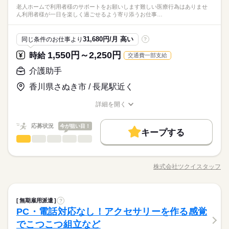
◆長期休暇の取得もOK
で、幅広い年代が活躍中◎ ☆WワークもOK！ ☆女性も多数活
アの担当者が 事前に勤務先へお伝えいたします！ ご自身で交渉
＼無資格・未経験OK！／「初任者研修」や「実務者研修」など
続きを読む
老人ホームで利用者様のサポートをお願いします難しい医療行為はありませ
格取得支援 「初任者研修」「実務者研修」 など、介護の資格取
続きを読む
躍！ ＜優遇＞ 有資格者・経験者の方 ・初任者研修 ・介護福祉
しずか
にぎやか
資格支援
日払い
禁煙・分煙
駅5分以内
職場の様子
資格支援
日払い
禁煙・分煙
駅5分以内
ん利用者様が一日を楽しく過ごせるよう寄り添うお仕事…
する必要はございませんので ご安心ください。
の介護資格を、実質0円で取得できる制度あり◎働きながら、資
得にかかった費用は 会社がキャッシュバック！ 実質無料で、資
勤務曜日、休み希望はお気軽にご相談ください。
士 ・実務者研修 資格・経験に合わせて待遇UPでご案内いたし
医療・介護・福祉関連
業界
格もスキルも身につけませんか？【日払いあり】
格取得ができます。 ▼時給もUP 資格を取得すると もちろん手
バイク自転車
OPスタッフ
やむを得ない急なお休みにも理解のある職場です。
バイク自転車
OPスタッフ
ます ～就業中もしっかりサポート～ 施設に言いづらい不安なこ
続きを読む
当がつきます。 時給が100円ほどUP！ ※時給は取得資格によっ
休日・休暇
応募資格
とも、 すぐ専属のコーディネーターに相談OK！ 安心してご就
31,680円/月 高い
同じ条件のお仕事より
?
て異なります ▼働きながら取得できる キャリアで働きながら、
業いただける環境を整えています。
◆シフト制
＼履歴書不要！／ ●無資格・未経験の方も大歓迎 ☆20～50代ま
資格を取得できます。
1,550円～2,250円
お仕事の特徴
時給
交通費一部支給
時給 1,420円～1,770円
給与
◆長期休暇の取得もOK
で、幅広い年代が活躍中◎ ☆WワークもOK！ ☆女性も多数活
詳しい募集要項をすべて見る
＼無資格・未経験OK！／「初任者研修」や「実務者研修」など
働く人の待遇向上
躍！ ＜優遇＞ 有資格者・経験者の方 ・初任者研修 ・介護福祉
介護助手
【交通費備考】
の介護資格を、実質0円で取得できる制度あり◎働きながら、資
勤務曜日、休み希望はお気軽にご相談ください。
士 ・実務者研修 資格・経験に合わせて待遇UPでご案内いたし
少し距離のある方も安心です
高収入
格もスキルも身につけませんか？【日払いあり】
香川県さぬき市 / 長尾駅近く
やむを得ない急なお休みにも理解のある職場です。
ます ～就業中もしっかりサポート～ 施設に言いづらい不安なこ
続きを読む
※家チカ・駅チカなど通勤が楽な職場もご紹介できます
応募する
基本特徴
とも、 すぐ専属のコーディネーターに相談OK！ 安心してご就
詳細を開く
業いただける環境を整えています。
未経験OK
新卒・第二
40代活躍
50代活躍
60代歓迎
職種/応募資格
お仕事の特徴
給与/時間/休日
続きを読む
時給 1,420円～1,770円
給与
1ヵ月～3ヵ月
期間・時間
詳しい募集要項をすべて見る
募集条件
働く人の待遇向上
応募状況
基本特徴
今が狙い目！
高収入
【交通費備考】
キープする
09：00～18：00 11：00～20：00 17：00～09：00 ≪シフト例≫
交通費
介護助手
主婦・主夫
履歴書不要
WEB登録
職種
少し距離のある方も安心です
未経験OK
新卒・第二
40代活躍
50代活躍
60代歓迎
男性
女性
早番／7：00～16：00 日勤／8：30～17：30 9：00～18：
男女の割合
※家チカ・駅チカなど通勤が楽な職場もご紹介できます
募集条件
00 遅番／11：00～20：00 夜勤／17：00～翌9：00 ※シフト制
老人ホームで 利用者様のサポートをお願いします 難しい医療行
交通費
主婦・主夫
履歴書不要
WEB登録
応募する
就業時間・曜日
（実働8H/週3日～）となります。 「土日祝休み」「日勤のみ」
為はありません 利用者様が一日を楽しく過ごせるよう 寄り添う
就業時間・曜日
株式会社ツクイスタッフ
残業なし
10時～出社
1日7h以下
16時前退社
扶養内
ひとりで
みんなで
仕事の仕方
「夜勤のみで働きたい」など ご希望にあったお仕事をご案内致
職種/応募資格
続きを読む
お仕事の特徴
給与/時間/休日
続きを読む
お仕事です 有料老人ホームでの介護業務での入浴介助、入浴周
残業なし
10時～出社
1日7h以下
16時前退社
扶養内
続きを読む
1ヵ月～3ヵ月
期間・時間
します！
辺業務を専門に従事していただきます。 「ありがとう」の言葉
Wワーク可
土日祝休
土日祝のみ
シフト勤務
が直接返ってくる やりがいのある毎日です
続きを読む
Wワーク可
土日祝休
土日祝のみ
シフト勤務
09：00～18：00 11：00～20：00 17：00～09：00 ≪シフト例≫
しずか
にぎやか
職場の様子
働き方・環境
介護助手
職種
休日・休暇
働き方・環境
無期雇用派遣
?
男性
女性
早番／7：00～16：00 日勤／8：30～17：30 9：00～18：
男女の割合
医療・介護・福祉関連
業界
PC・電話対応なし！アクセサリーを作る感覚
産休・育休
社会保険制度
研修制度
資格支援
日払い
00 遅番／11：00～20：00 夜勤／17：00～翌9：00 ※シフト制
老人ホームで 利用者様のサポートをお願いします 難しい医療行
産休・育休
社会保険制度
研修制度
資格支援
日払い
◆シフトによる（週2日～OK）
応募資格
（実働8H/週3日～）となります。 「土日祝休み」「日勤のみ」
為はありません 利用者様が一日を楽しく過ごせるよう 寄り添う
でこつこつ組立など
◆長期休暇の取得もOK
週払い
禁煙・分煙
バイク自転車
車OK
ひとりで
みんなで
週払い
禁煙・分煙
バイク自転車
車OK
仕事の仕方