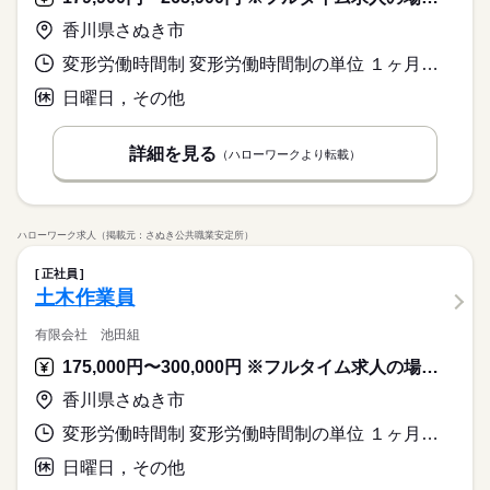
香川県さぬき市
変形労働時間制 変形労働時間制の単位 １ヶ月単位 就業時間１ 8時00分〜17時00分 就業時間に関する特記事項 就業時間が前後する場合あり（面接時に説明します）
日曜日，その他
詳細を見る
（ハローワークより転載）
ハローワーク求人（掲載元：さぬき公共職業安定所）
正社員
土木作業員
有限会社 池田組
175,000円〜300,000円 ※フルタイム求人の場合は月額（換算額）、パート求人の場合は時間額を表示しています。
香川県さぬき市
変形労働時間制 変形労働時間制の単位 １ヶ月単位 就業時間１ 8時00分〜17時00分 就業時間に関する特記事項 昼休憩の他、午前と午後にそれぞれ３０分程度の休憩があります。
日曜日，その他