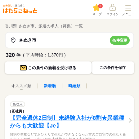
0
キープ
ログイン
メニュー
香川県 さぬき市、派遣の求人（募集）一覧
さぬき市
条件変更
320
( 平均時給：1,370円 )
件
この条件の
新着を受け取る
この条件を保存
オススメ順
新着順
時給順
高収入
正社員
【完全週休2日制】未経験入社が8割★異業種
からも大歓迎【Je】
難病や事故などでおひとりで生活ができなくなった方のご自宅での生活と命