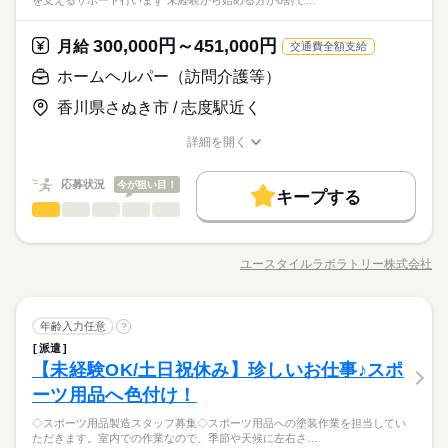
を支えるサポート行います 未経験から始める方が8割で…
300,000円～451,000円
月給
交通費全額支給
ホームヘルパー（訪問介護等）
香川県さぬき市 / 志度駅近く
詳細を開く
職種/応募資格
お仕事の特徴
給与/時間/休日
応募状況
今が狙い目！
キープする
ホームヘルパー（訪問介護等）
職種
男性
女性
男女の割合
難病や事故などでおひとりで生活ができなくなった方の ご自宅
での生活と命を支えるサポート行います。 ◎未経験から始める
ユースタイルラボラトリー株式会社
ひとりで
みんなで
仕事の仕方
職種/応募資格
お仕事の特徴
給与/時間/休日
方が8割です！ ▼具体的な内容 ・住み慣れた自宅で笑顔で生活
続きを読む
できる暮らしのサポート ・お食事や掃除などの身のまわりのサ
ポート ・お着替えや洗濯など、清潔な暮らしを保つサポート ・
続きを読む
しずか
にぎやか
職場の様子
ホームヘルパー（訪問介護等）
職種
見まもりサポート（医療的ケアの必要な方など） ■お仕事を覚え
年齢入力任意
?
男性
女性
男女の割合
医療・介護・福祉関連
業界
るまで、先輩スタッフが一緒にケアにあたります♪ ■ケアを受け
派遣
難病や事故などでおひとりで生活ができなくなった方の ご自宅
る方の気持ちに寄り添う充実したお仕事です！ ■ 一人ひとりと
【未経験OK/土日祝休み】珍しいお仕事♪スポ
応募資格
での生活と命を支えるサポート行います。 ◎未経験から始める
向き合えるので 流れ作業の施設介護とは違った やりがいが
ひとりで
みんなで
仕事の仕方
方が8割です！ ▼具体的な内容 ・住み慣れた自宅で笑顔で生活
ーツ用品へ色付け！
■未経験・無資格OK！ ■男性女性問わず活躍中！ ■前職が営業、
感じられます
続きを読む
できる暮らしのサポート ・お食事や掃除などの身のまわりのサ
販売・接客、店長職、事務職など、様々な方が活躍中！ 【こん
◆手に職つけられる！ ユースタイルラボラトリーでは、 働きな
◇スポーツ用品製造スタッフ募集◇スポーツ用品への塗装作業を担当してい
ポート ・お着替えや洗濯など、清潔な暮らしを保つサポート ・
続きを読む
な方におすすめ！】 ・訪問介護、ケアの仕事がはじめて ・最初
しずか
にぎやか
職場の様子
ただきます。室内での作業なので、季節や天候に左右さ…
がら医療介護系資格を取ることができます！ 一生もののスキル
見まもりサポート（医療的ケアの必要な方など） ■お仕事を覚え