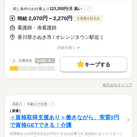
てみたい」「土日は安いみたい…」等、ご要望をお気軽にお聞
績有り） ・介護休暇
時給 1,250円～1,563円
給与
OPスタッフ
かせください！！
詳しい募集要項をすべて見る
応募資格
123,200円/月 高い
同じ条件のお仕事より
?
【給与備考】 ＼昇給あり！！／ 【月収例】 パターン【1】 時給
続きを読む
未経験OK！
1,250円×1日7時間50分×月22日 ＝月収例 215,424円 パターン
休日・休暇
2,070円～2,270円
時給
交通費全額支給
スキル、学歴不問♪
【2】 時給1,563円×1日7時間50分×月22日 ＝月収例 269,346円
お仕事の特徴
弊社では、ご要望に合わせてあなたの生活スタイルに合わせた
応募する
・完全週休2日制（シフト制） ・バースデイ休暇 ・有給休暇 ・
看護師・准看護師
大手企業の勤務で安心の待遇！ 給与は経験・能力に応じて優
お仕事をご提案します♪ 「私にできるかな…」「こんな仕事がし
慶弔休暇 ・産前産後休暇（取得実績有り） ・育児休暇（取得実
基本特徴
遇。 積極的に頑張る方をしっかり評価。 【交通費備考】 交通
続きを読む
てみたい」「土日は安いみたい…」等、ご要望をお気軽にお聞
績有り） ・介護休暇
香川県さぬき市 / オレンジタウン駅近く
時給 1,250円～1,563円
給与
費：月2万円まで支給
未経験OK
新卒・第二
40代活躍
50代活躍
かせください！！
詳しい募集要項をすべて見る
【給与備考】 ＼昇給あり！！／ 【月収例】 パターン【1】 時給
詳細を開く
続きを読む
募集条件
長期
期間・時間
職種/応募資格
お仕事の特徴
給与/時間/休日
1,250円×1日7時間50分×月22日 ＝月収例 215,424円 パターン
交通費
WEB登録
続きを読む
【2】 時給1,563円×1日7時間50分×月22日 ＝月収例 269,346円
08：30～17：20
応募状況
応募する
今が狙い目！
大手企業の勤務で安心の待遇！ 給与は経験・能力に応じて優
キープする
実働：7時間50分
就業時間・曜日
基本特徴
未経験OK
新卒・第二
40代活躍
50代活躍
看護師・准看護師
職種
遇。 積極的に頑張る方をしっかり評価。 【交通費備考】 交通
続きを読む
低い
高い
休憩：60分
多い年齢層
募集条件
残20未満
週4日
土日祝休
就業時間・曜日
家庭都合休可
費：月2万円まで支給
交通費
WEB登録
【看護のお仕事】 施設利用者さまの 生活補助や健康管理をお願
働き方・環境
いします。 具体的には ◆血圧測定 ◆お薬の管理や準備 ◆バイ
残20未満
週4日
土日祝休
家庭都合休可
働き方・環境
株式会社キャリア
男性
女性
男女の割合
長期
期間・時間
職種/応募資格
お仕事の特徴
給与/時間/休日
タルチェック ◆発疹やケガなどの処置 ◆訪問診療医の補助 など
土曜 日曜 祝日
休日・休暇
社会保険制度
研修制度
服装自由
バイク自転車
社会保険制度
研修制度
服装自由
バイク自転車
続きを読む
続きを読む
をお任せします。 注射などの医療行為はないので、 ブランク明
08：30～17：20
■定休日：土日祝、会社カレンダーに準ずる
車OK
けやスキルに自信のない方も ご安心ください！ 【働くまえに職
続きを読む
車OK
実働：7時間50分
ひとりで
みんなで
仕事の仕方
■年度末・年始、GW： 長期休暇制度あり
看護師・准看護師
職種
場見学できます】 見学後に「合わないな」と思ったら断ってO
高収入
年齢入力任意
?
低い
高い
休憩：60分
多い年齢層
■お盆休みはしっかり取得可能
医療・介護・福祉関連
業界
K。 職場見学は何度でもできるので、 ご自分に合いそうな施設
派遣
【看護のお仕事】 施設利用者さまの 生活補助や健康管理をお願
を選んでいきましょう。 見学にはキャリアの担当者も 同行する
しずか
にぎやか
＜資格取得支援あり＞働きながら、実質0円
応募資格
職場の様子
いします。 具体的には ◆血圧測定 ◆お薬の管理や準備 ◆バイ
しっかりリフレッシュできる環境が整っています。
のでご安心ください◎
男性
女性
男女の割合
タルチェック ◆発疹やケガなどの処置 ◆訪問診療医の補助 など
土曜 日曜 祝日
休日・休暇
で資格GETできる！介護
【必須】 ◆看護師資格or准看護師資格 ご経験やスキルにあわせ
続きを読む
をお任せします。 注射などの医療行為はないので、 ブランク明
て ご希望のお仕事をご紹介します！ 不安なことはすぐキャリア
■定休日：土日祝、会社カレンダーに準ずる
【サポート体制が充実】看護の仕方も、患者さんとの接し方
利用者さんの日常生活をお手伝いするお仕事です 具体的には レクリエーシ
けやスキルに自信のない方も ご安心ください！ 【働くまえに職
続きを読む
の担当者にご相談を。 安心して働いていただける環境を整えて
ひとりで
みんなで
仕事の仕方