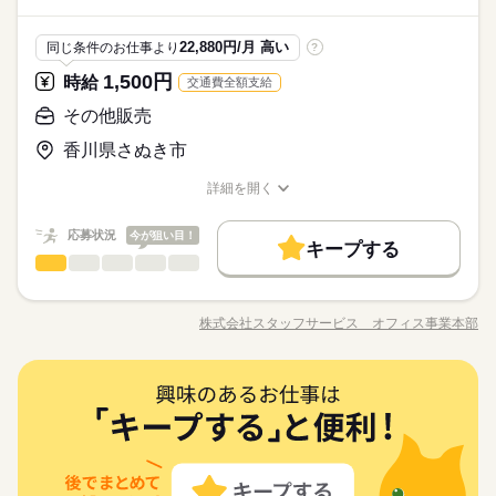
お休みの日が調整できます
（座り仕事もアリ！力仕事ナシ！）♪
制服あり
禁煙・分煙
バイク自転車
車OK
まかない
と幅広い年齢の方が、 様々な職場で活躍中です！ ※お仕事の掛
シフト勤務
続きを読む
グ ●部品の組み立て・加工 など アナタの希望に合ったお仕事
け持ち（Wワーク）不可
続きを読む
働き方・環境
を お探しします！ 「自宅の近く」「座り作業」など なんでもご
応募資格
22,880円/月 高い
同じ条件のお仕事より
?
相談ください。 まずはお気軽にご応募ください。
大手企業
ブランクOK
社会保険制度
研修制度
お仕事の特徴
◆未経験大歓迎！ ◆フリーターさん、主婦（夫）さん大歓迎！
休日・休暇
1,500円
時給
交通費全額支給
時給 1,100円～1,300円
給与
豊富なお仕事の中から、ピッタリのお仕事をご案内します。
制服あり
禁煙・分煙
バイク自転車
車OK
まかない
◆男女スタッフ活躍中！ 経験を活かしたい方も大歓迎！ お持ち
基本特徴
詳しい募集要項をすべて見る
シフト制なので、自分の都合にあわせて
もちろん未経験OKのカンタン軽作業のお仕事がほとんどですよ
の免許・資格を活かした お仕事を紹介いたします！ 20代～50代
その他販売
◆即払いサービスあり ＼ 働いた分を早めにGET！ ／ 働いた分
未経験OK
新卒・第二
20代活躍
30代活躍
40代活躍
お休みの日が調整できます
（座り仕事もアリ！力仕事ナシ！）♪
と幅広い年齢の方が、 様々な職場で活躍中です！ ※お仕事の掛
の給与の一部を、給料日前に受け取れます。 スマホでカンタン
香川県さぬき市
け持ち（Wワーク）不可
50代活躍
続きを読む
申請！ 給料日前にお金が必要な時や、急な出費がある時も安心
応募する
です。 ※最短5日後から受け取り可能 ※給与は原則【月末締め
募集条件
続きを読む
詳細を開く
／翌月25日払い】 ※当社規定あり ◆深夜手当アリ 22時～翌5
続きを読む
職種/応募資格
お仕事の特徴
給与/時間/休日
大量募集
時給 1,100円～1,300円
交通費
即日スタート
勤務地固定
給与
時に働いた場合は時給25％UP ◆残業代支給 勤務時間が8hを超
基本特徴
詳しい募集要項をすべて見る
応募状況
えている場合は時給25％UP ※試用期間ナシ
今が狙い目！
◆即払いサービスあり ＼ 働いた分を早めにGET！ ／ 働いた分
主婦・主夫
履歴書不要
WEB登録
キープする
未経験OK
新卒・第二
20代活躍
30代活躍
40代活躍
3ヵ月以上
期間・時間
その他販売
IT・通信関連
業界
職種
の給与の一部を、給料日前に受け取れます。 スマホでカンタン
50代活躍
就業時間・曜日
申請！ 給料日前にお金が必要な時や、急な出費がある時も安心
【勤務時間例】 8：00-16：00／9：00-17：00／10：00-19：00
〔コンサルティング会社〕未経験でも大丈夫！朝は少しゆっく
応募する
募集条件
です。 ※最短5日後から受け取り可能 ※給与は原則【月末締め
残業なし
10時～出社
17時～出社
土日祝休
／ 6：00-15：00／17：30-翌2：30／20：00-翌5：15 など多数！
りの９：３０以降出勤です！ 【お仕事の内容】接客業務
続きを読む
株式会社スタッフサービス オフィス事業本部
／翌月25日払い】 ※当社規定あり ◆深夜手当アリ 22時～翌5
続きを読む
大量募集
交通費
即日スタート
勤務地固定
※「日勤or夜勤のみ」「長期で働きたい」「土日休み」「残業少
職種/応募資格
お仕事の特徴
給与/時間/休日
（契約・サービス提案・見積り）、販促活動（サンプリン
平日休み
時に働いた場合は時給25％UP ◆残業代支給 勤務時間が8hを超
なめ」など、あなたのご希望を教えて下さい！ ※ご応募のタイ
グ）、レイアウト変更 などをお願いします。 ▼こちらのお仕
◆休憩室完備！先輩社員が教えてくれる！同業務の方がいるの
主婦・主夫
履歴書不要
WEB登録
えている場合は時給25％UP ※試用期間ナシ
ミングによっては、ご希望のお仕事が定員に達している場合が
続きを読む
働き方・環境
事のほかにも 電話なしのコツコツ系データ入力や英語を使う事
続きを読む
で安心！ 雨の日にも便利な車通勤ＯＫ！無料Ｐあり！周辺
就業時間・曜日
3ヵ月以上
期間・時間
あります。 その際は、ご希望に沿う他のお仕事を並行してご案
その他販売
職種
務、 大学やコールセンターなどのお仕事も扱っています。 在宅
にはコンビニ・飲食店があり環境抜群です！
大手企業
ブランクOK
産休・育休
社会保険制度
残業なし
10時～出社
17時～出社
土日祝休
内致します。
のお仕事があるエリアも☆ 9月・10月スタートもご相談ください
【勤務時間例】 8：00-16：00／9：00-17：00／10：00-19：00
〔コンサルティング会社〕未経験でも大丈夫！朝は少しゆっく
日払い
週払い
禁煙・分煙
バイク自転車
車OK
♪
休日・休暇
IT・通信関連
応募資格
業界
／ 6：00-15：00／17：30-翌2：30／20：00-翌5：15 など多数！
平日休み
りの９：３０以降出勤です！ 【お仕事の内容】接客業務
お仕事の特徴
※「日勤or夜勤のみ」「長期で働きたい」「土日休み」「残業少
働き方・環境
（契約・サービス提案・見積り）、販促活動（サンプリン
派遣活躍中
ルーティン
PC不要
電話なし
土日休み案件多数！
◆未経験者歓迎！ ※接客経験がある方歓迎。
なめ」など、あなたのご希望を教えて下さい！ ※ご応募のタイ
グ）、レイアウト変更 などをお願いします。 ▼こちらのお仕
働く人の待遇向上
大手企業
ブランクOK
産休・育休
社会保険制度