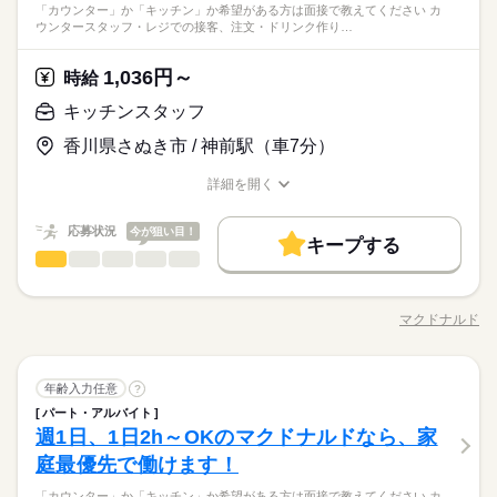
休日・休暇
ブランクOK
産休・育休
社会保険制度
資格支援
休暇： 法定通り ツクイスタッフの魅力は 全国「5万件以上」を
＼未経験OK／「細かい作業が、わりと好きかも」応募の理由
「カウンター」か「キッチン」か希望がある方は面接で教えてください カ
タンを押す 他にも… ・座って出来る商品の仕分け ・手のひらサ
続きを読む
婦（夫）の方も活躍中です ≪こんな方にぴったり≫ ・正社員と
制服あり
日払い
しずか
週払い
禁煙・分煙
にぎやか
職場の様子
ウンタースタッフ・レジでの接客、注文・ドリンク作り…
誇る 業界TOPクラスのおしごと数！ その中から、 あなたにあ
は、それで十分。一人でもくもく、細かい作業に集中する時間
イズの部品の梱包 ・こつこつネジを回す などなど、たくさん。
勤務日数・休日：
制服あり
日払い
週払い
禁煙・分煙
して安定した働き方がしたい方 ・プラモデルや機械いじりが好
その他
ったお仕事をご紹介可能です♪ 「日勤/夜勤だけが良い」 「○○時
業界
が好きな方にピッタリ。特別なスキルや経験はいりません。
あなたに合う職場を一緒に探します！
週2回～週5回勤務
きな方 ・人見知りや話し下手な方も大丈夫です ※定年制度あり
続きを読む
までしか働けない」 など、 ぜひお気軽におしえてくださいね◎
続きを読む
1,036円～
応募資格
時給
（満60歳）
初年有給休暇：
＼履歴書・職務経歴書は必要なし／ ◆転職回数・ブランク・社
キッチンスタッフ
法定通り
お仕事の特徴
月給 181,000円～231,000円
給与
会人経験不問 ◆正社員デビュー大歓迎 フリーター・離職中・主
休日・休暇
詳しい募集要項をすべて見る
＼未経験OK／「細かい作業が、わりと好きかも」応募の理由
基本特徴
香川県さぬき市 / 神前駅（車7分）
婦（夫）の方も活躍中です ≪こんな方にぴったり≫ ・正社員と
【給与備考】
は、それで十分。一人でもくもく、細かい作業に集中する時間
勤務日数・休日：
して安定した働き方がしたい方 ・プラモデルや機械いじりが好
◆時間外手当あり
無期派遣
未経験OK
新卒・第二
20代活躍
30代活躍
が好きな方にピッタリ。特別なスキルや経験はいりません。
週2回～週5回勤務
詳細を開く
きな方 ・人見知りや話し下手な方も大丈夫です ※定年制度あり
続きを読む
◆昇給あり（年1回）
職種/応募資格
お仕事の特徴
給与/時間/休日
応募する
募集条件
（満60歳）
初年有給休暇：
応募状況
今が狙い目！
大量募集
交通費
即日スタート
主婦・主夫
続きを読む
法定通り
キープする
月給 181,000円～231,000円
給与
勤務時間
キッチンスタッフ
職種
詳しい募集要項をすべて見る
履歴書不要
WEB選考完結
男性
女性
男女の割合
基本特徴
【給与備考】
08：30～17：30
「カウンター」か「キッチン」か 希望がある方は面接で教えて
無期派遣
未経験OK
新卒・第二
20代活躍
30代活躍
就業時間・曜日
◆時間外手当あり
※上記はシフトの一例となります。
ください◎ ◆カウンタースタッフ ・レジでの接客、注文 ・ドリ
募集条件
◆昇給あり（年1回）
マクドナルド
ひとりで
みんなで
仕事の仕方
業務上必要がある場合や
残業なし
残10未満
職種/応募資格
残20未満
10時～出社
お仕事の特徴
給与/時間/休日
ンク作り ・ソフトクリーム作り ・商品のお渡し ・店内清掃 最
応募する
続きを読む
配属先の都合により、
大量募集
交通費
即日スタート
主婦・主夫
初はカウンターでの注文受付から。 タッチパネル式のレジで 操
16時前退社
土日祝休
時間帯が変更となる場合があります。
続きを読む
作は商品を選んでタッチするだけ◎ ◆キッチンでの調理 ・ハン
続きを読む
しずか
にぎやか
履歴書不要
WEB選考完結
職場の様子
勤務時間
キッチンスタッフ
職種
バーガーやポテトの調理 ・資材の補充 ・清掃 調理にはすべ
年齢入力任意
?
働き方・環境
男性
女性
男女の割合
就業時間・曜日
サービス関連
業界
てマニュアルあり◎ その通りに作ればOKなので 料理をしたこ
08：30～17：30
パート・アルバイト
「カウンター」か「キッチン」か 希望がある方は面接で教えて
ブランクOK
産休・育休
社会保険制度
研修制度
残業なし
残10未満
残20未満
10時～出社
休日・休暇
とがない人でも サクサク覚えられます。
週1日、1日2h～OKのマクドナルドなら、家
※上記はシフトの一例となります。
応募資格
ください◎ ◆カウンタースタッフ ・レジでの接客、注文 ・ドリ
ひとりで
みんなで
資格支援
禁煙・分煙
バイク自転車
車OK
仕事の仕方
業務上必要がある場合や
ンク作り ・ソフトクリーム作り ・商品のお渡し ・店内清掃 最
＜年間休日125日＞ ◆完全週休2日制（土日休み） ◆祝日 ◆年
16時前退社
土日祝休
庭最優先で働けます！
未経験の方も大歓迎！ ＜ひとつでも当てはまる方、ぜひ＞ □子
続きを読む
配属先の都合により、
初はカウンターでの注文受付から。 タッチパネル式のレジで 操
末年始休暇 ※上記は一例です。配属先により 当社の所定休日
働き方・環境
ルーティン
英語不要
PC不要
電話なし
育てを優先して働きたい □シフトを自由に組めるとうれしい □働
時間帯が変更となる場合があります。
子育てと仕事を両立したい方。 家庭が落ち着いてきた40代・50
「カウンター」か「キッチン」か希望がある方は面接で教えてください カ