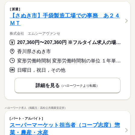
派遣
【さぬき市】手袋製造工場での事務 あ２４
ＭＴ
株式会社 エムシーアヴァンセ
207,360円〜207,360円 ※フルタイム求人の場合は月額（換算額）、パート求人の場合は時間額を表示しています。
香川県さぬき市
変形労働時間制 変形労働時間制の単位 １年単位 就業時間１ 8時15分〜17時30分
日曜日，祝日，その他
詳細を見る
（ハローワークより転載）
ハローワーク求人（掲載元：高松公共職業安定所）
パート・アルバイト
スーパーマーケット担当者（コープ志度）惣
菜・農産・水産