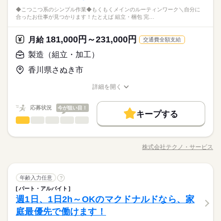
「夜勤のみで働きたい」など ご希望にあったお仕事をご案内致
続きを読む
お仕事です 有料老人ホームでの介護業務での入浴介助、入浴周
経験や資格は不要です！ 「働くのも久しぶりで...」 「業界に不
続きを読む
します！
◆こつこつ系のシンプル作業◆もくもくメインのルーティンワーク＼自分に
辺業務を専門に従事していただきます。 「ありがとう」の言葉
勤務曜日、休み希望はお気軽にご相談ください
安があって...」 という方にも、 社員が寄り添ってサポートしま
合ったお仕事が見つかります！たとえば 組立・梱包 完…
ホテルのような美空間で、お話相手や清掃のお仕事。自立した
が直接返ってくる やりがいのある毎日です
続きを読む
やむを得ない急なお休みにも理解のある職場です
す◎
しずか
にぎやか
職場の様子
方が多く力仕事は少なめ。家事の延長で無理なく働けるので、
休日・休暇
医療・介護・福祉関連
業界
主婦さんも多数活躍中♪ピカピカの職場で、新しい一歩を気持ち
181,000円～231,000円
月給
続きを読む
交通費全額支給
◆シフトによる（週2日～OK）
よく踏み出せます。
応募資格
◆長期休暇の取得もOK
製造（組立・加工）
経験や資格は不要です！ 「働くのも久しぶりで...」 「業界に不
時給 1,550円～2,250円
給与
勤務曜日、休み希望はお気軽にご相談ください
香川県さぬき市
安があって...」 という方にも、 社員が寄り添ってサポートしま
詳しい募集要項をすべて見る
お仕事の特徴
ホテルのような美空間で、お話相手や清掃のお仕事。自立した
やむを得ない急なお休みにも理解のある職場です
す◎
【給与備考】基本給： 1,550円～2,250円 給与詳細： ※資格・経
方が多く力仕事は少なめ。家事の延長で無理なく働けるので、
働く人の待遇向上
詳細を開く
験など考慮して面接後に決定 賞与（前年度実績）： なし 昇給
主婦さんも多数活躍中♪ピカピカの職場で、新しい一歩を気持ち
職種/応募資格
お仕事の特徴
給与/時間/休日
続きを読む
（前年度実績）： 年1回（1月あたり0円～150円）※前年度実績
高収入
よく踏み出せます。
応募する
締日・支払日（支払い方法）： 月末締め・翌月25日支払い 銀行
応募状況
今が狙い目！
キープする
基本特徴
振込
続きを読む
製造（組立・加工）
職種
男性
女性
男女の割合
時給 1,550円～2,250円
給与
未経験OK
新卒・第二
40代活躍
50代活躍
続きを読む
詳しい募集要項をすべて見る
◆こつこつ系のシンプル作業 ◆もくもくメインのルーティンワ
【給与備考】基本給： 1,550円～2,250円 給与詳細： ※資格・経
募集条件
働く人の待遇向上
ーク ＼自分に合ったお仕事が見つかります！たとえば…／ ◎組
基本特徴
長期
高収入
期間・時間
験など考慮して面接後に決定 賞与（前年度実績）： なし 昇給
株式会社テクノ・サービス
ひとりで
みんなで
仕事の仕方
職種/応募資格
お仕事の特徴
給与/時間/休日
立・梱包 →完成品をプチプチなどで包む ◎製品の検品 →傷
交通費
主婦・主夫
WEB登録
募集条件
（前年度実績）： 年1回（1月あたり0円～150円）※前年度実績
未経験OK
新卒・第二
40代活躍
50代活躍
続きを読む
9：00～12：00 勤務日数・休日： 週２回～週５回勤務 初年有給
がないかチェック ◎部品の加工 →部品をセットして機械のボ
応募する
締日・支払日（支払い方法）： 月末締め・翌月25日支払い 銀行
就業時間・曜日
休暇： 法定通り ツクイスタッフの魅力は 全国「5万件以上」を
交通費
主婦・主夫
WEB登録
タンを押す 他にも… ・座って出来る商品の仕分け ・手のひらサ
続きを読む
就業時間・曜日
しずか
にぎやか
職場の様子
振込
続きを読む
誇る 業界TOPクラスのおしごと数！ その中から、 あなたにあ
製造（組立・加工）
職種
イズの部品の梱包 ・こつこつネジを回す などなど、たくさん。
年齢入力任意
?
残業なし
10時～出社
16時前退社
Wワーク可
男性
女性
男女の割合
残業なし
10時～出社
16時前退社
Wワーク可
その他
ったお仕事をご紹介可能です♪ 「日勤/夜勤だけが良い」 「○○時
業界
続きを読む
あなたに合う職場を一緒に探します！
パート・アルバイト
◆こつこつ系のシンプル作業 ◆もくもくメインのルーティンワ
までしか働けない」 など、 ぜひお気軽におしえてくださいね◎
週2・3日
週4日
土日祝休
家庭都合休可
シフト勤務
続きを読む
週2・3日
週4日
土日祝休
家庭都合休可
シフト勤務
週1日、1日2h～OKのマクドナルドなら、家
応募資格
ーク ＼自分に合ったお仕事が見つかります！たとえば…／ ◎組
長期
期間・時間
働き方・環境
ひとりで
みんなで
仕事の仕方
立・梱包 →完成品をプチプチなどで包む ◎製品の検品 →傷
庭最優先で働けます！
働き方・環境
＼履歴書・職務経歴書は必要なし／ ◆転職回数・ブランク・社
続きを読む
9：00～12：00 勤務日数・休日： 週２回～週５回勤務 初年有給
ブランクOK
産休・育休
社会保険制度
資格支援
がないかチェック ◎部品の加工 →部品をセットして機械のボ
会人経験不問 ◆正社員デビュー大歓迎 フリーター・離職中・主