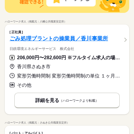
ミングによっては、ご希望のお仕事が定員に達している場合が
続きを読む
事のほかにも 電話なしのコツコツ系データ入力や英語を使う事
続きを読む
高収入
あります。 その際は、ご希望に沿う他のお仕事を並行してご案
日払い
週払い
禁煙・分煙
バイク自転車
車OK
務、 大学やコールセンターなどのお仕事も扱っています。 在宅
◆休憩室完備！先輩社員が教えてくれる！同業務の方がいるの
時給 1,500円
給与
内致します。
のお仕事があるエリアも☆ 9月・10月スタートもご相談ください
詳しい募集要項をすべて見る
で安心！ 雨の日にも便利な車通勤ＯＫ！無料Ｐあり！周辺
基本特徴
派遣活躍中
ルーティン
PC不要
電話なし
このお仕事は、働いた分の給料を給料日を待たずに受け取れる
♪
休日・休暇
応募資格
にはコンビニ・飲食店があり環境抜群です！
未経験OK
新卒・第二
40代活躍
ハローワーク求人（掲載元：八幡公共職業安定所）
『速払いサービス』を利用できます（利用規定あり）
続きを読む
土日休み案件多数！
◆未経験者歓迎！ ※接客経験がある方歓迎。
応募する
募集条件
正社員
ごみ処理プラントの操業員／香川事業所
即日スタート
履歴書不要
WEB登録
長期
期間・時間
時給 1,500円
働く人の待遇向上
給与
基本特徴
高収入
詳しい募集要項をすべて見る
就業時間・曜日
9：30～18：30 ※休憩６０分。※１０時～１９時の勤務もあり
日鉄環境エネルギーサービス 株式会社
募集条件
このお仕事は、働いた分の給料を給料日を待たずに受け取れる
未経験OK
新卒・第二
40代活躍
ます。
残業なし
平日休み
206,000円〜282,600円 ※フルタイム求人の場合は月額（換算額）、パート求人の場合は時間額を表示しています。
『速払いサービス』を利用できます（利用規定あり）
就業時間・曜日
即日スタート
履歴書不要
WEB登録
働き方・環境
働き方・環境
応募する
香川県さぬき市
残業なし
平日休み
続きを読む
休日・休暇
社会保険制度
研修制度
資格支援
制服あり
日払い
社会保険制度
研修制度
資格支援
制服あり
日払い
長期
期間・時間
変形労働時間制 変形労働時間制の単位 １ヶ月単位 就業時間１ 8時15分〜20時45分 就業時間２ 20時15分〜8時45分 就業時間に関する特記事項 交替制（４日サイクルのシフト制（１）・（２）・（２）の明け休
※ローテーションで週休２日制です。
週払い
禁煙・分煙
車OK
週払い
禁煙・分煙
車OK
9：30～18：30 ※休憩６０分。※１０時～１９時の勤務もあり
その他
活かせるスキル
ます。
Word
Excel
活かせるスキル
Word
Excel
詳細を見る
（ハローワークより転載）
休日・休暇
※ローテーションで週休２日制です。
ハローワーク求人（掲載元：さぬき公共職業安定所）
パート・アルバイト