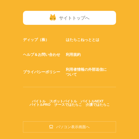
サイトトップへ
ディップ（株）
はたらこねっととは
ヘルプ＆お問い合わせ
利用規約
利用者情報の外部送信に
プライバシーポリシー
ついて
バイトル
スポットバイトル
バイトルNEXT
バイトルPRO
ナースではたらこ
介護ではたらこ
パソコン表示画面へ