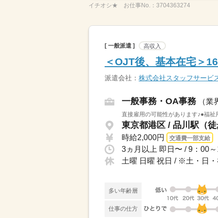
イチオシ★
お仕事No.：
3704363274
[ 一般派遣 ]
高収入
＜OJT後、基本在宅＞
派遣会社：
株式会社スタッフサービ
一般事務・OA事務
（業
直接雇用の可能性があります♪●福祉
東京都港区 / 品川駅（徒
時給2,000円
交通費一部支給
土曜 日曜 祝日 / ※土・
多い年齢層
仕事の仕方