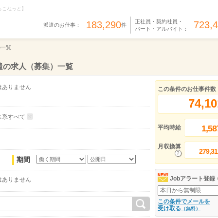
らこねっと】
正社員・契約社員・
183,290
723,
派遣のお仕事：
件
パート・アルバイト：
の一覧
遣の求人（募集）一覧
はありません
この条件のお仕事件数
74,10
ス系すべて
1,58
平均時給
月収換算
279,31
期間
Jobアラート登録
はありません
この条件でメールを
受け取る
（無料）