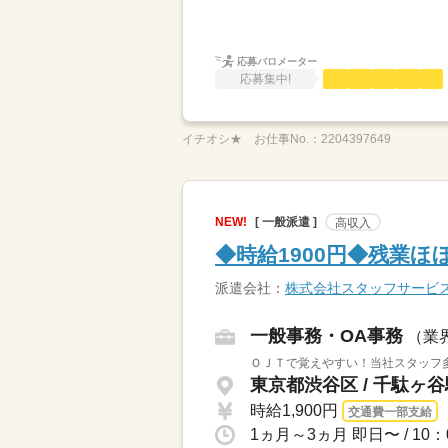
応募バロメーター
応募集中!
イチオシ★
お仕事No.：
2204397649
NEW!
[ 一般派遣 ]
高収入
◆時給1900円◆残業
派遣会社：
株式会社スタッフサービ
一般事務・OA事務
（業
ＯＪＴで覚えやすい！当社スタッフ
東京都渋谷区 / 千駄ヶ
時給1,900円
交通費一部支給