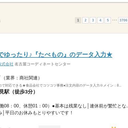
1
2
3
4
5
･･･
3706
示
でゆったり♪『たべもの』のデータ入力★
株式会社
名古屋コーディネートセンター
（業界：商社関連）
で対応できる★食品会社でコツコツ事務●注文内容のデータ入力※メイン：8...
伏見駅（徒歩3分）
（実働08：00、休憩01：00）●基本は残業なし│連休前が繁忙とな..
祝休み│平日のお休みもとりやすいです！