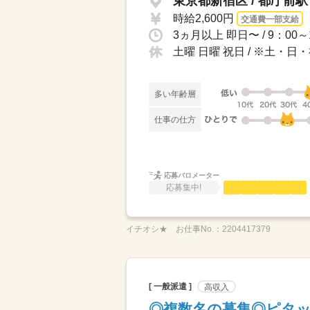
東京都新宿区 / 都庁前
時給2,600円
交通費一部支給
土曜 日曜 祝日 / ※土・
多い年齢層
仕事の仕方
応募バロメーター
応募集中!
イチオシ★
お仕事No.：
2204417379
[ 一般派遣 ]
高収入
◎複数名の募集◎ピタッ