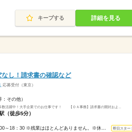
詳細を見る
キープする
ほぼなし！請求書の確認など
ス
応募受付（東京）
界：その他）
多数活躍中！大手企業でのお仕事です！ 【ＯＡ事務】請求書の開封およ...
谷駅（徒歩5分）
1ヵ月～3ヵ月 即日〜 / 10：00～18：30 ※残業はほとんどありません。※休憩は６０分で...
即日スター