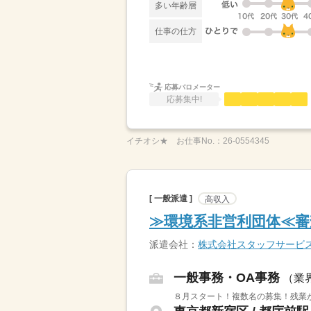
多い年齢層
仕事の仕方
応募バロメーター
応募集中!
イチオシ★
お仕事No.：
26-0554345
[ 一般派遣 ]
高収入
≫環境系非営利団体≪審
派遣会社：
株式会社スタッフサービ
一般事務・OA事務
（業
８月スタート！複数名の募集！残業