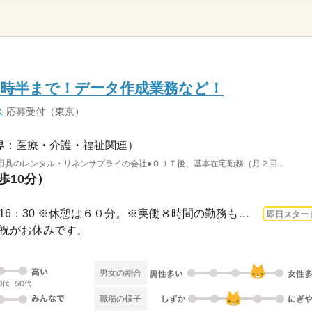
16時半まで！データ作成業務など！
ス
応募受付（東京）
界：医療・介護・福祉関連）
用具のレンタル・リネンサプライの会社●ＯＪＴ後、基本在宅勤務（月２回...
歩10分）
3ヵ月以上 即日〜 / 9：00～16：30 ※休憩は６０分。※実働８時間の勤務も相談可能です...
即日スター
日・祝がお休みです。
男女の割合
職場の様子