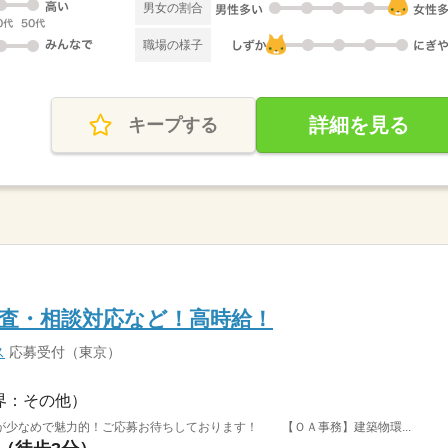
男女の割合
職場の様子
詳細を見る
キープする
査・相談対応など！高時給！
ス
応募受付（東京）
界：その他）
が少なめで魅力的！ご応募お待ちしております！ 【ＯＡ事務】建築物環...