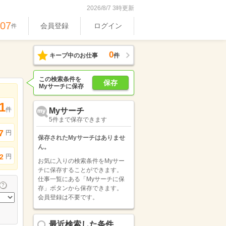
2026/8/7 3時更新
407
会員登録
ログイン
件
0
キープ中のお仕事
件
この検索条件を
保存
Myサーチに保存
1
件
Myサーチ
5件まで保存できます
7
円
保存されたMyサーチはありませ
ん。
円
2
お気に入りの検索条件をMyサー
チに保存することができます。
仕事一覧にある「Myサーチに保
存」ボタンから保存できます。
会員登録は不要です。
最近検索した条件