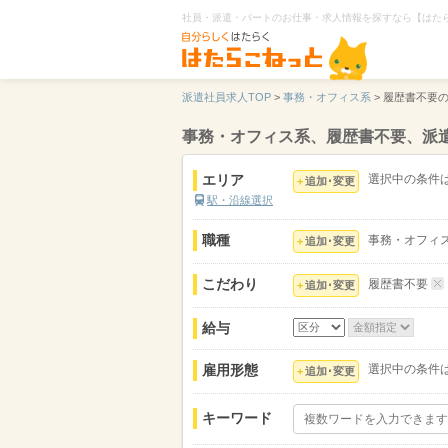
社員・派遣・パートのお仕事・求人情報を探すなら【はた
派遣社員求人TOP
>
事務・オフィス系
>
履歴書不要
事務・オフィス系、履歴書不要、派
エリア
選択中の条件
追加･変更
駅・沿線選択
職種
事務・オフィ
追加･変更
こだわり
履歴書不要
追加･変更
給与
雇用形態
選択中の条件
追加･変更
キーワード