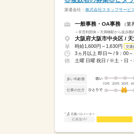
派遣会社：
株式会社スタッフサービ
一般事務・OA事務
（業
＜非営利団体＞天満橋駅から徒歩圏
大阪府大阪市中央区 / 
時給1,600円～1,630円
交通
土曜 日曜 祝日 / ※土
多い年齢層
仕事の仕方
応募バロメーター
応募集中!