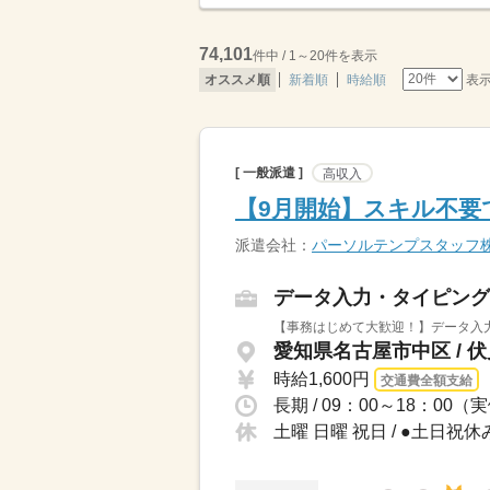
74,101
件中 / 1～20件を表示
表
オススメ順
新着順
時給順
[ 一般派遣 ]
高収入
【9月開始】スキル不要
派遣会社：
パーソルテンプスタッフ
データ入力・タイピング
【事務はじめて大歓迎！】データ入力
愛知県名古屋市中区 / 
時給1,600円
交通費全額支給
長期 / 09：00～18：00
土曜 日曜 祝日 / ●土日