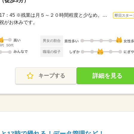
駅（徒歩3分）
3ヵ月以上 即日〜 / 9：00～17：45 ※残業は月５～２０時間程度と少なめ。※休憩は６０...
即日スター
日・祝がお休みです。
男女の割合
職場の様子
詳細を見る
キープする
と17時で帰れる！データ管理など！