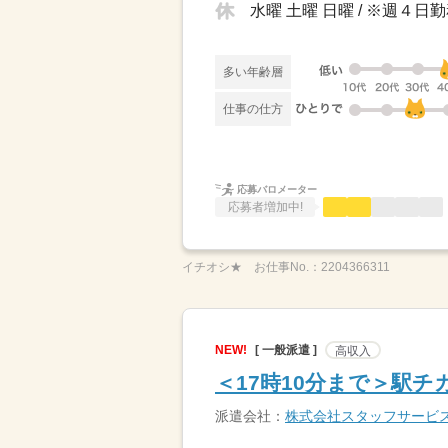
水曜 土曜 日曜 / ※週４
多い年齢層
仕事の仕方
応募バロメーター
応募者増加中!
イチオシ★
お仕事No.：
2204366311
NEW!
[ 一般派遣 ]
高収入
＜17時10分まで＞駅
派遣会社：
株式会社スタッフサービ