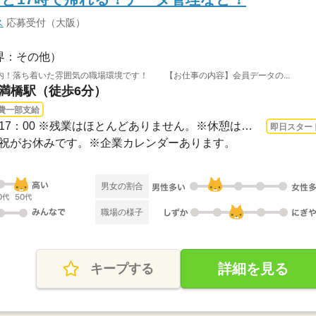
ス
応募受付（大阪）
界：その他）
内！落ち着いた雰囲気の職場環境です！ 【お仕事の内容】会員データの...
天満橋駅（徒歩6分）
費一部支給
3ヵ月以上 即日〜 / 9：00～17：00 ※残業はほとんどありません。※休憩は６０分です。
即日スター
・日・祝がお休みです。※企業カレンダーあります。
男女の割合
職場の様子
詳細を見る
キープする