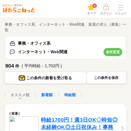
0
キープ
ログイン
メニュー
事務・オフィス系、インターネット・Web関連、派遣の求人（募集）一
覧
事務・オフィス系
インターネット・Web関連
条件変更
904
( 平均時給：1,702円 )
件
この条件の
新着を受け取る
この条件を保存
オススメ順
新着順
時給順
派遣
時給1700円！週3日OK◇時短◎
未経験OK◎土日祝休み！事務