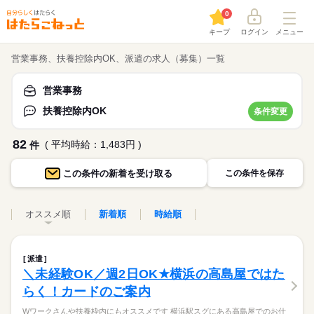
0
キープ
ログイン
メニュー
営業事務、扶養控除内OK、派遣の求人（募集）一覧
営業事務
扶養控除内OK
条件変更
82
( 平均時給：1,483円 )
件
この条件の
新着を受け取る
この条件を保存
オススメ順
新着順
時給順
派遣
＼未経験OK／週2日OK★横浜の高島屋ではた
らく！カードのご案内
Wワークさんや扶養枠内にもオススメです 横浜駅スグにある高島屋でのお仕