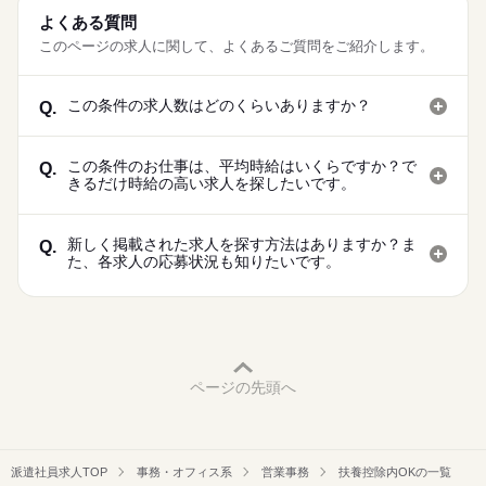
よくある質問
このページの求人に関して、よくあるご質問をご紹介します。
この条件の求人数はどのくらいありますか？
Q.
この条件のお仕事は、平均時給はいくらですか？で
Q.
きるだけ時給の高い求人を探したいです。
新しく掲載された求人を探す方法はありますか？ま
Q.
た、各求人の応募状況も知りたいです。
ページの先頭へ
派遣社員求人TOP
事務・オフィス系
営業事務
扶養控除内OKの一覧