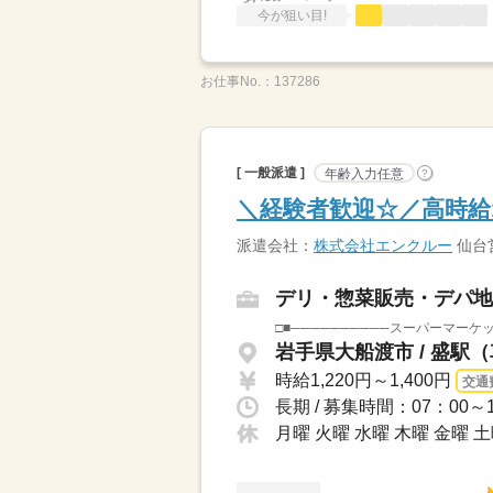
今が狙い目!
お仕事No.：
137286
[ 一般派遣 ]
年齢入力任意
?
＼経験者歓迎☆／高時給1
派遣会社：
株式会社エンクルー
仙台
デリ・惣菜販売・デパ地
岩手県大船渡市 / 盛駅
時給1,220円～1,400円
交通
長期 / 募集時間：07：00
月曜 火曜 水曜 木曜 金曜 