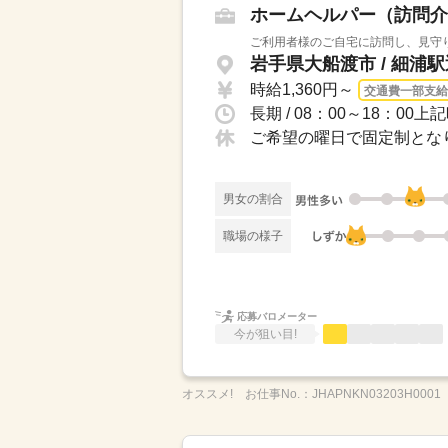
ホームヘルパー（訪問介
ご利用者様のご自宅に訪問し、見守り
岩手県大船渡市 / 細浦
時給1,360円～
交通費一部支給
長期 / 08：00～18：0
ご希望の曜日で固定制となり
男女の割合
職場の様子
応募バロメーター
今が狙い目!
オススメ!
お仕事No.：
JHAPNKN03203H0001