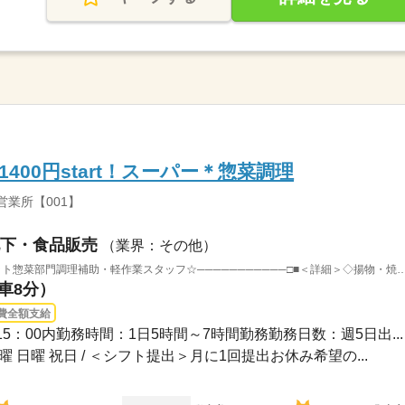
400円start！スーパー＊惣菜調理
営業所【001】
下・食品販売
（業界：その他）
□■──────────スーパーマーケット惣菜部門調理補助・軽作業スタッフ☆───────────
（車8分）
費全額支給
～15：00内勤務時間：1日5時間～7時間勤務勤務日数：週5日出...
土曜 日曜 祝日 / ＜シフト提出＞月に1回提出お休み希望の...