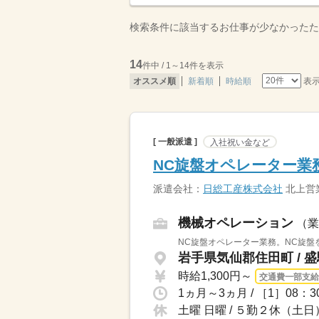
検索条件に該当するお仕事が少なかったた
14
件中 / 1～14件を表示
表
オススメ順
新着順
時給順
[ 一般派遣 ]
入社祝い金など
NC旋盤オペレーター業
派遣会社：
日総工産株式会社
北上営
機械オペレーション
（業
NC旋盤オペレーター業務。NC旋盤
岩手県気仙郡住田町 / 
時給1,300円～
交通費一部支給
1ヵ月～3ヵ月 / ［1］08：
土曜 日曜 / ５勤２休（土日