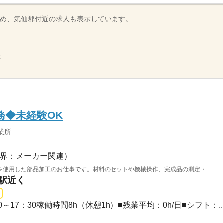
め、気仙郡付近の求人も表示しています。
示
務◆未経験OK
業所
界：メーカー関連）
を使用した部品加工のお仕事です。材料のセットや機械操作、完成品の測定・...
盛駅近く
30～17：30稼働時間8h（休憩1h）■残業平均：0h/日■シフト：..
）