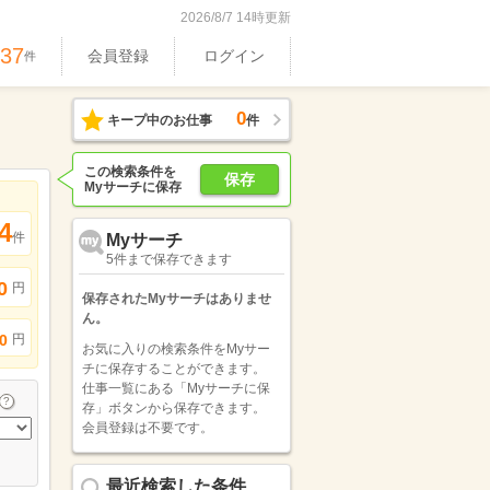
2026/8/7 14時更新
737
会員登録
ログイン
件
0
キープ中のお仕事
件
この検索条件を
保存
Myサーチに保存
4
件
Myサーチ
5件まで保存できます
0
円
保存されたMyサーチはありませ
ん。
円
0
お気に入りの検索条件をMyサー
チに保存することができます。
仕事一覧にある「Myサーチに保
存」ボタンから保存できます。
会員登録は不要です。
最近検索した条件