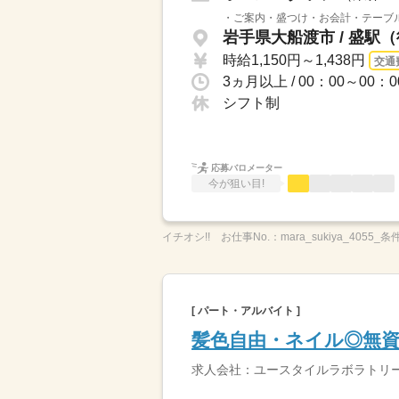
・ご案内・盛つけ・お会計・テーブル
岩手県大船渡市 / 盛駅（
時給1,150円～1,438円
交通
シフト制
応募バロメーター
今が狙い目!
イチオシ!!
お仕事No.：
mara_sukiya_4055_条
[ パート・アルバイト ]
髪色自由・ネイル◎無資
求人会社：ユースタイルラボラトリ