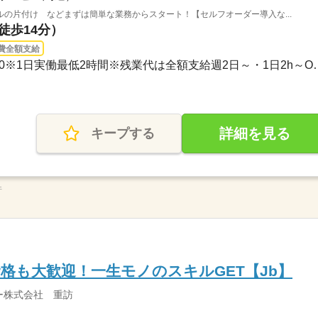
の片付け などまずは簡単な業務からスタート！【セルフオーダー導入な...
徒歩14分）
費全額支給
3ヵ月以上 / 00：00～00：00※1日実
詳細を見る
キープする
件
格も大歓迎！一生モノのスキルGET【Jb】
ー株式会社 重訪