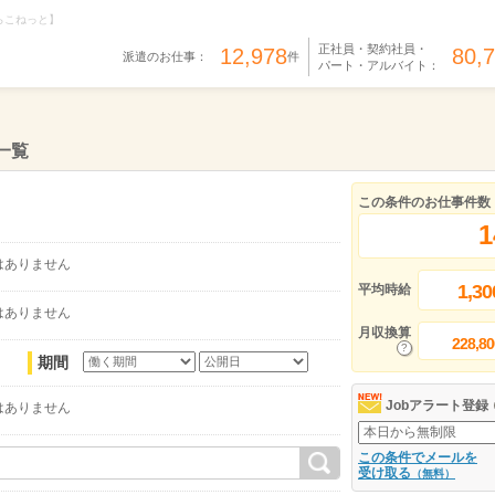
らこねっと】
正社員・契約社員・
12,978
80,
派遣のお仕事：
件
パート・アルバイト：
一覧
この条件のお仕事件数
1
はありません
1,30
平均時給
はありません
月収換算
228,80
期間
Jobアラート登録
はありません
この条件でメールを
受け取る
（無料）