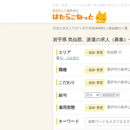
社員・派遣・パートのお仕事・求人情報を探すなら【はた
派遣社員求人TOP
>
岩手県
(8,846件) >
気仙郡の一覧
岩手県 気仙郡、派遣の求人（募集）
エリア
気仙郡
追加･変更
駅・沿線選択
職種
選択中の条件
追加･変更
こだわり
選択中の条件
追加･変更
給与
雇用形態
選択中の条件
追加･変更
キーワード