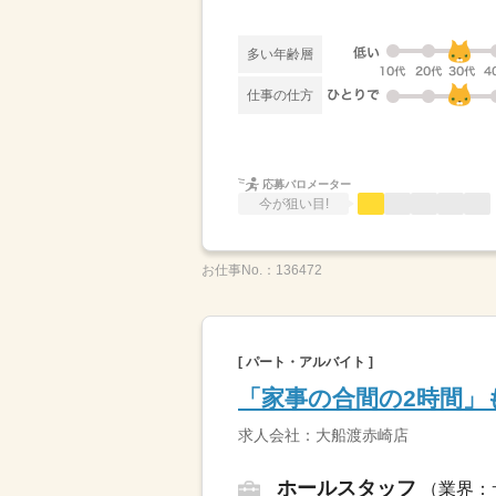
多い年齢層
仕事の仕方
応募バロメーター
今が狙い目!
お仕事No.：
136472
[ パート・アルバイト ]
「家事の合間の2時間」
求人会社：大船渡赤崎店
ホールスタッフ
（業界：