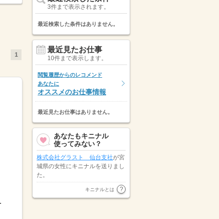
3件まで表示されます。
最近検索した条件はありません。
最近見たお仕事
1
10件まで表示します。
閲覧履歴からのレコメンド
あなたに
オススメのお仕事情報
最近見たお仕事はありません。
あなたもキニナル
使ってみない？
株式会社グラスト 仙台支社
が宮
城県の女性にキニナルを送りまし
た。
北海道の女性が
株式会社リクルー
キニナルとは
トスタッフィング（東日本エリ
.
ア）
にキニナルを送りました。