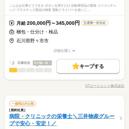
です。 レジはセルフ会計を導入しており、 現金の受け渡しはほ
高校生以上 ※高校生は21時までの勤務 ※校則でアルバイトに許
貸出。 動きやすさを重視しているので、 牛丼を出す動作もスム
お仕事の特徴
こんなお仕事どうですか ボタンを押すだけ 自動車部品の製造 コツコツチェ
とんどありません。 ※一部店舗を除く すぐに覚えられるお仕事
続きを読む
可が必要な際は、 学校にご相談の上、ご応募ください。 【す
ーズにできます！
ック プラスチック製品の検査 電動ドライバーを使いこ…
内容ですし 研修・マニュアルがあるので 初バイトの人もご心配
き家はこんな人にオススメ】 ・家や学校の近くで時給がいいバ
基本特徴
朝って、ごはんを作って、 お子さんを見送って、 家事をこなし
なく！
イトを探している ・食事補助があると助かる ・ひま疲れはニガ
続きを読む
て… となかなか落ち着かないですよね。 そんなときは、 少し落
未経験OK
20代活躍
30代活躍
40代活躍
50代活躍
200,000円～345,000円
応募資格
月給
テ
交通費一部支給
ち着いてから、 お昼ごろに出勤！ 週2日・1日2h～組めるので、
60代歓迎
正社員登用
お迎えの時間にも間に合います☆ 「子どもの発表会の日は そっ
■未経験活躍中 ■学生・フリーター・主婦（夫）さん活躍中！ ■
梱包・仕分け・検品
ちを優先したい…！」 というのも、もちろんOK！ シフトは自
続きを読む
時給 1,150円～1,438円
給与
高校生以上 ※高校生は21時までの勤務 ※校則でアルバイトに許
募集条件
詳しい募集要項をすべて見る
続きを読む
己申告制。 家庭と両立して、 楽しく働いてくださいね♪ 【服装
石川県野々市市
可が必要な際は、 学校にご相談の上、ご応募ください。 【す
【給与備考】 ※高校生時給1100円～ ※早朝手当（5：00-9：0
について】 キャップ、シャツ、ズボン、 エプロン、ベルトまで
勤務先公開
交通費
勤務地固定
主婦・主夫
学生歓迎
き家はこんな人にオススメ】 ・家や学校の近くで時給がいいバ
0）時給+150円 ※深夜（22時～翌5時）時給1438円 ※時給UP制
貸出。 動きやすさを重視しているので、 牛丼を出す動作もスム
詳細を開く
イトを探している ・食事補助があると助かる ・ひま疲れはニガ
続きを読む
度あり♪ 【交通費備考】 規定内支給
履歴書不要
ーズにできます！
職種/応募資格
お仕事の特徴
給与/時間/休日
応募する
テ
基本特徴
就業時間・曜日
続きを読む
応募状況
今が狙い目！
未経験OK
20代活躍
30代活躍
40代活躍
50代活躍
キープする
時給 1,150円～1,438円
給与
残20未満
10時～出社
17時～出社
1日4h以下
梱包・仕分け・検品
職種
詳しい募集要項をすべて見る
男性
女性
男女の割合
60代歓迎
正社員登用
【給与備考】 ※高校生時給1100円～ ※早朝手当（5：00-9：0
1日7h以下
16時前退社
扶養内
週2・3日
週4日
こんなお仕事どうですか？ ・ボタンを押すだけ！ 自動車部品
募集条件
3ヵ月以上
期間・時間
0）時給+150円 ※深夜（22時～翌5時）時給1438円 ※時給UP制
続きを読む
の製造。 ・コツコツチェック！ プラスチック製品の検査。 ・
土日祝のみ
シフト勤務
勤務先公開
交通費
勤務地固定
主婦・主夫
学生歓迎
度あり♪ 【交通費備考】 規定内支給
UTエージェント株式会社
ひとりで
みんなで
仕事の仕方
00：00～00：00 ※1日実働最低2時間 ※残業代は全額支給 週2日
職種/応募資格
お仕事の特徴
給与/時間/休日
電動ドライバーを使いこなす！ 手のひらサイズの製品組立 ・
応募する
～・1日2h～OK！ ※状況に応じて募集を終了させていただく場
働き方・環境
PCスキルは最小で！ データ入力のお仕事。 こんな感じで未
履歴書不要
続きを読む
合もございます。 詳細は面接時にご相談ください。 【自己申告
経験からご活躍できる かんたんなお仕事がたくさんございま
続きを読む
就業時間・曜日
大手企業
社会保険制度
制服あり
禁煙・分煙
車OK
による契約シフト】 基本は固定シフトになりますが、 学校の試
梱包・仕分け・検品
メーカー関連
業界
職種
す。 「座り作業がいい」 「資格を活かして働きたい」など ご希
一週間以内公開
男性
女性
男女の割合
残20未満
10時～出社
17時～出社
1日4h以下
験や家庭の行事など イレギュラーにはもちろん対応しますの
続きを読む
PC不要
望の条件を伺って お仕事をご紹介します！ 家具家電付の 寮（社
契約社員
こんなお仕事どうですか？ ・ボタンを押すだけ！ 自動車部品
3ヵ月以上
期間・時間
で、 その際はお気軽にご相談ください。 ※22時～翌5時までは1
宅）への入居も可能です。 長期で安定したお仕事をお探しの
1日7h以下
16時前退社
扶養内
週2・3日
週4日
病院・クリニックの栄養士＼三井物産グルー
応募資格
の製造。 ・コツコツチェック！ プラスチック製品の検査。 ・
8歳以上の方
方、 ぜひ一度ご相談ください。
ひとりで
みんなで
仕事の仕方
00：00～00：00 ※1日実働最低2時間 ※残業代は全額支給 週2日
電動ドライバーを使いこなす！ 手のひらサイズの製品組立 ・
プで安心・安定！／
土日祝のみ
シフト勤務
【面接について】 ・履歴書不要 ・服装自由（スーツでなく大丈
休日・休暇
～・1日2h～OK！ ※状況に応じて募集を終了させていただく場
PCスキルは最小で！ データ入力のお仕事。 こんな感じで未
《UTエージェントで正社員に！》 製造派遣のお仕事ですが、 採
働き方・環境
夫です） ◆性別不問 ◆未経験OK ◆経験者歓迎 ◆友達同士OK