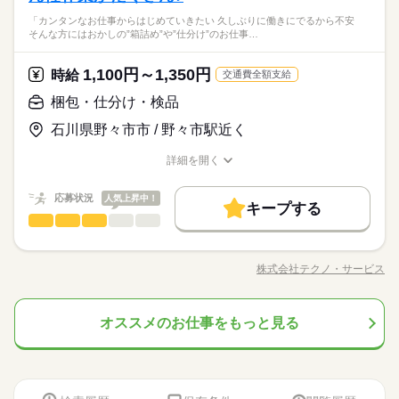
的には≫ ・具材を切る ・簡単な調理 ・盛り付け ・皿洗い（機
料理経験がある方大歓迎！短時間からの勤務OKだからプライベ
います。 ▼専属の営業スタッフがついています。 仕事のこと
続きを読む
「カンタンなお仕事からはじめていきたい 久しぶりに働きにでるから不安
械洗浄） 毎日スタッフ同士相談しながら 分担して昼食を作って
続きを読む
ートと両立も◎「子どもが保育園にいる間だけ」「ちょっとし
や、職場のこと。 分からないことや不安なこと。 誰に相談した
そんな方にはおかしの”箱詰め”や”仕分け”のお仕事…
医療・介護・福祉関連
業界
いきます！ 慣れるまでは、先輩の指示通りに 作業を進めていた
た息抜き＆お小遣い稼ぎに」などお気軽にご相談ください。
らいいんだろう？ そんな時、あなたのフォローや 問題を解決し
だければOK！ できることから少しずつ 慣れていって下さい。
てくれるのが 専属の営業スタッフ。 何でも相談できる相手がい
続きを読む
料理に興味があれば必ず活躍できますよ。 ※定員状況により他
休日・休暇
1,100円～1,350円
応募資格
時給
るので 安心してお仕事できますよ。
交通費全額支給
の業態の施設を ご紹介させていただくこともございます。
お仕事の特徴
シフトにより異なる
未経験の方、ブランクのある方歓迎！ 人柄・やる気を重視して
梱包・仕分け・検品
時給 1,350円
給与
料理経験がある方大歓迎！短時間からの勤務OKだからプライベ
います。 ▼専属の営業スタッフがついています。 仕事のこと
働く人の待遇向上
詳しい募集要項をすべて見る
ートと両立も◎「子どもが保育園にいる間だけ」「ちょっとし
石川県野々市市 / 野々市駅近く
や、職場のこと。 分からないことや不安なこと。 誰に相談した
上記は勤務時間の一例です シフトはご希望に合わせて調整可能
高収入
た息抜き＆お小遣い稼ぎに」などお気軽にご相談ください。
らいいんだろう？ そんな時、あなたのフォローや 問題を解決し
です。 ●時短・短時間 ●土日休み ●お子さまのお迎えや ご家
詳細を開く
てくれるのが 専属の営業スタッフ。 何でも相談できる相手がい
続きを読む
基本特徴
族の帰宅の時間に合わせて退勤 などなど、ライフスタイルに合
職種/応募資格
お仕事の特徴
給与/時間/休日
応募する
るので 安心してお仕事できますよ。
わせて 働きやすい時間帯をご相談下さい♪ 【交通費備考】 ※交
未経験OK
新卒・第二
40代活躍
50代活躍
60代歓迎
続きを読む
通費全額支給（派遣先による） ※車通勤OK/規定あり
続きを読む
応募状況
人気上昇中！
キープする
時給 1,350円
給与
募集条件
働く人の待遇向上
基本特徴
高収入
梱包・仕分け・検品
職種
詳しい募集要項をすべて見る
ひとりで
みんなで
仕事の仕方
上記は勤務時間の一例です シフトはご希望に合わせて調整可能
交通費
即日スタート
主婦・主夫
学生歓迎
未経験OK
新卒・第二
40代活躍
50代活躍
60代歓迎
「カンタンなお仕事からはじめていきたい」 「久しぶりに働き
1ヵ月～3ヵ月
期間・時間
です。 ●時短・短時間 ●土日休み ●お子さまのお迎えや ご家
募集条件
にでるから不安…」 そんな方には おかしの”箱詰め”や”仕分け”の
履歴書不要
WEB登録
族の帰宅の時間に合わせて退勤 などなど、ライフスタイルに合
株式会社テクノ・サービス
しずか
にぎやか
職場の様子
10：00～19：30 上記は勤務時間の一例です シフトはご希望に合
職種/応募資格
お仕事の特徴
給与/時間/休日
お仕事が オススメです！ 軽いものをメインに扱うので 体への負
応募する
交通費
即日スタート
主婦・主夫
学生歓迎
わせて 働きやすい時間帯をご相談下さい♪ 【交通費備考】 ※交
就業時間・曜日
わせて調整可能です。 ●時短・短時間 ●土日休み ●お子さまのお
担は少なめ。 作業は同じことを繰り返し行うので 未経験からで
続きを読む
通費全額支給（派遣先による） ※車通勤OK/規定あり
続きを読む
迎えや ご家族の帰宅の時間に合わせて退勤 などなど、ライフ
履歴書不要
WEB登録
もすぐにできるようになりますよ。 ＜その他にも…＞ ●商品の
続きを読む
10時～出社
1日4h以下
1日7h以下
16時前退社
スタイルに合わせて 働きやすい時間帯をご相談下さい♪
オススメのお仕事をもっと見る
就業時間・曜日
梱包・仕分け・検品
その他
業界
職種
検品・チェック ●梱包・ピッキング ●食品の盛り付け・トッピン
ひとりで
みんなで
仕事の仕方
扶養内
Wワーク可
週4日
土日祝休
家庭都合休可
続きを読む
グ ●部品の組み立て・加工 など アナタの希望に合ったお仕事
10時～出社
1日4h以下
1日7h以下
16時前退社
「カンタンなお仕事からはじめていきたい」 「久しぶりに働き
1ヵ月～3ヵ月
期間・時間
を お探しします！ 「自宅の近く」「座り作業」など なんでもご
応募資格
シフト勤務
にでるから不安…」 そんな方には おかしの”箱詰め”や”仕分け”の
扶養内
Wワーク可
週4日
土日祝休
家庭都合休可
相談ください。 まずはお気軽にご応募ください。
しずか
にぎやか
職場の様子
10：00～19：30 上記は勤務時間の一例です シフトはご希望に合
お仕事が オススメです！ 軽いものをメインに扱うので 体への負
◆未経験大歓迎！ ◆フリーターさん、主婦（夫）さん大歓迎！
働き方・環境
休日・休暇
わせて調整可能です。 ●時短・短時間 ●土日休み ●お子さまのお
シフト勤務
担は少なめ。 作業は同じことを繰り返し行うので 未経験からで
豊富なお仕事の中から、ピッタリのお仕事をご案内します。