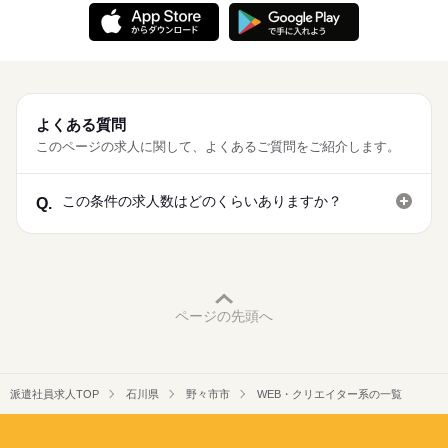
※「日勤or夜勤のみ」「長期で働きたい」「土日休み」「残業少
働き方・環境
派遣活躍中
ルーティン
PC不要
電話なし
土日休み案件多数！
なめ」など、あなたのご希望を教えて下さい！ ※ご応募のタイ
大手企業
ブランクOK
産休・育休
社会保険制度
ミングによっては、ご希望のお仕事が定員に達している場合が
続きを読む
あります。 その際は、ご希望に沿う他のお仕事を並行してご案
日払い
週払い
禁煙・分煙
バイク自転車
車OK
内致します。
派遣活躍中
ルーティン
PC不要
電話なし
休日・休暇
土日休み案件多数！
よくある質問
このページの求人に関して、よくあるご質問をご紹介します。
この条件の求人数はどのくらいありますか？
Q.
ページの先頭へ
派遣社員求人TOP
石川県
野々市市
WEB・クリエイター系の一覧