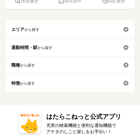
◆男女スタッフ活躍中！ 経験を活かしたい方も大歓迎！ お持ち
検索履歴
保存条件
閲覧履歴
迎えや ご家族の帰宅の時間に合わせて退勤 などなど、ライフ
ブランクOK
社会保険制度
日払い
禁煙・分煙
もすぐにできるようになりますよ。 ＜その他にも…＞ ●商品の
続きを読む
希望休などは毎月のシフト提出時に お伺いしています。 希望は
働き方・環境
もちろん未経験OKのカンタン軽作業のお仕事がほとんどですよ
の免許・資格を活かした お仕事を紹介いたします！ 20代～50代
スタイルに合わせて 働きやすい時間帯をご相談下さい♪
その他
業界
検品・チェック ●梱包・ピッキング ●食品の盛り付け・トッピン
お気軽にご相談ください♪ 「週3日～4日程度」 「平日のみで土
（座り仕事もアリ！力仕事ナシ！）♪
と幅広い年齢の方が、 様々な職場で活躍中です！ ※お仕事の掛
ブランクOK
社会保険制度
日払い
禁煙・分煙
バイク自転車
車OK
OPスタッフ
続きを読む
グ ●部品の組み立て・加工 など アナタの希望に合ったお仕事
日は休みたい」 などもご相談可能です。
け持ち（Wワーク）不可
続きを読む
を お探しします！ 「自宅の近く」「座り作業」など なんでもご
バイク自転車
車OK
OPスタッフ
応募資格
相談ください。 まずはお気軽にご応募ください。
続きを読む
お仕事の特徴
エリア
から探す
◆未経験大歓迎！ ◆フリーターさん、主婦（夫）さん大歓迎！
休日・休暇
時給 1,100円～1,350円
給与
豊富なお仕事の中から、ピッタリのお仕事をご案内します。
◆男女スタッフ活躍中！ 経験を活かしたい方も大歓迎！ お持ち
基本特徴
詳しい募集要項をすべて見る
希望休などは毎月のシフト提出時に お伺いしています。 希望は
もちろん未経験OKのカンタン軽作業のお仕事がほとんどですよ
の免許・資格を活かした お仕事を紹介いたします！ 20代～50代
◆即払いサービスあり ＼ 働いた分を早めにGET！ ／ 働いた分
未経験OK
新卒・第二
20代活躍
30代活躍
40代活躍
お気軽にご相談ください♪ 「週3日～4日程度」 「平日のみで土
（座り仕事もアリ！力仕事ナシ！）♪
通勤時間・駅
から探す
と幅広い年齢の方が、 様々な職場で活躍中です！ ※お仕事の掛
の給与の一部を、給料日前に受け取れます。 スマホでカンタン
日は休みたい」 などもご相談可能です。
け持ち（Wワーク）不可
50代活躍
続きを読む
申請！ 給料日前にお金が必要な時や、急な出費がある時も安心
応募する
です。 ※最短5日後から受け取り可能 ※給与は原則【月末締め
募集条件
続きを読む
続きを読む
職種
から探す
／翌月25日払い】 ※当社規定あり ◆深夜手当アリ 22時～翌5
続きを読む
大量募集
時給 1,100円～1,350円
交通費
即日スタート
勤務地固定
給与
時に働いた場合は時給25％UP ◆残業代支給 勤務時間が8hを超
基本特徴
詳しい募集要項をすべて見る
えている場合は時給25％UP ※試用期間ナシ
◆即払いサービスあり ＼ 働いた分を早めにGET！ ／ 働いた分
主婦・主夫
履歴書不要
WEB登録
未経験OK
新卒・第二
20代活躍
30代活躍
40代活躍
特徴
から探す
3ヵ月以上
期間・時間
の給与の一部を、給料日前に受け取れます。 スマホでカンタン
50代活躍
就業時間・曜日
申請！ 給料日前にお金が必要な時や、急な出費がある時も安心
【勤務時間例】 8：00-16：00／9：00-17：00／10：00-19：00
応募する
募集条件
です。 ※最短5日後から受け取り可能 ※給与は原則【月末締め
残業なし
10時～出社
17時～出社
土日祝休
／ 6：00-15：00／17：30-翌2：30／20：00-翌5：15 など多数！
続きを読む
／翌月25日払い】 ※当社規定あり ◆深夜手当アリ 22時～翌5
続きを読む
大量募集
交通費
即日スタート
勤務地固定
※「日勤or夜勤のみ」「長期で働きたい」「土日休み」「残業少
平日休み
時に働いた場合は時給25％UP ◆残業代支給 勤務時間が8hを超
なめ」など、あなたのご希望を教えて下さい！ ※ご応募のタイ
主婦・主夫
履歴書不要
WEB登録
えている場合は時給25％UP ※試用期間ナシ
ミングによっては、ご希望のお仕事が定員に達している場合が
はたらこねっと公式アプリ
続きを読む
働き方・環境
就業時間・曜日
3ヵ月以上
期間・時間
あります。 その際は、ご希望に沿う他のお仕事を並行してご案
大手企業
ブランクOK
産休・育休
社会保険制度
充実の検索機能と便利な通知機能で
残業なし
10時～出社
17時～出社
土日祝休
内致します。
【勤務時間例】 8：00-16：00／9：00-17：00／10：00-19：00
アナタのしごと探しをお手伝い！
日払い
週払い
禁煙・分煙
バイク自転車
車OK
休日・休暇
／ 6：00-15：00／17：30-翌2：30／20：00-翌5：15 など多数！
平日休み