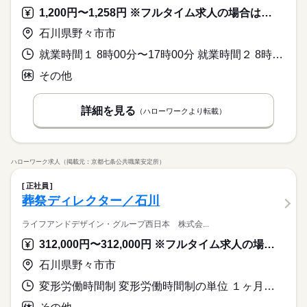
派遣活躍中
英語不要
ポイント】 ■プライベート充実 …土日祝お休みなので 自分の
・PCの基本操作ができれば大丈夫です！
しずか
にぎやか
職場の様子
■有給休暇：100％支給
服装自由
禁煙・分煙
バイク自転車
車OK
完備）・風通しの良い職場です。・先輩社員が一から業務を教
方は お早めにご応募ください お仕事するか決めるのは 「職場
1,200円〜1,258円 ※フルタイム求人の場合は月額（換算額）、パート求人の場合は時間額を表示しています。
予定を合わせやすい♪ ■オシャレOK …ネイル・服装・髪色自由
※入社半年後に10日付与
インターネット・Web関連
業界
えてくださいますので未経験でも大歓迎。
見学」してからでかまいません 「やっぱりやめておきます」と
なので あなたらしく働けます◎
派遣活躍中
英語不要
続きを読む
■有給使用日に付与金額
石川県野々市市
お断りでもOK その場合は、もっとあなたに合いそうな お仕事
応募資格
時給 1,200円
給与
…例：時給1,250円×8時間＝10,000円/日
をあわせてご紹介いたします！ まずは「お仕事を探している」
詳しい募集要項をすべて見る
就業時間１ 8時00分〜17時00分 就業時間２ 8時30分〜17時30分 就業時間に関する特記事項 ※朝・夕の送迎可能な方は勤務時間についても気軽にご相談くださ
・20代～50代の男女活躍中
【交通費備考】
の あなたからのご応募をお待ちしています
お仕事の特徴
土曜 日曜 祝日
休日・休暇
・未経験可
弊社規定に応じて支給
その他
働きやすい環境です。（休憩時間はリラックスできるスペース
基本特徴
・PCの基本操作ができれば大丈夫です！
■有給休暇：100％支給
完備）・風通しの良い職場です。・先輩社員が一から業務を教
応募する
※入社半年後に10日付与
未経験OK
新卒・第二
えてくださいますので未経験でも大歓迎。
■有給使用日に付与金額
詳細を見る
長期
期間・時間
（ハローワークより転載）
募集条件
時給 1,200円
給与
…例：時給1,250円×8時間＝10,000円/日
詳しい募集要項をすべて見る
18：00～03：00 21：00～06：00 01：00～10：00 ■上記シフト
交通費
続きを読む
【交通費備考】
などから選べます （シフト制） ■残業なし
弊社規定に応じて支給
就業時間・曜日
基本特徴
募集条件
未経験OK
新卒・第二
交通費
ハローワーク求人（掲載元：京都七条公共職業安定所）
応募する
就業時間・曜日
残業なし
10時～出社
シフト勤務
残業なし
10時～出社
シフト勤務
続きを読む
正社員
働き方・環境
長期
期間・時間
社会保険制度
車OK
働き方・環境
葬祭ディレクター／石川
18：00～03：00 21：00～06：00 01：00～10：00 ■上記シフト
社会保険制度
車OK
月曜 火曜 水曜 木曜 金曜 土曜 日曜 祝日
休日・休暇
などから選べます （シフト制） ■残業なし
ライフアンドデザイン・グループ西日本 株式会...
週休2日制
312,000円〜312,000円 ※フルタイム求人の場合は月額（換算額）、パート求人の場合は時間額を表示しています。
続きを読む
石川県野々市市
変形労働時間制 変形労働時間制の単位 １ヶ月単位 就業時間１ 8時30分〜17時30分
月曜 火曜 水曜 木曜 金曜 土曜 日曜 祝日
休日・休暇