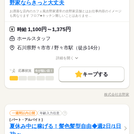
野家ならきっと大丈夫
お洒落な店内のカフェ風吉野家通常の吉野家店舗とはお仕事内容のイメージ
も異なります フロア■キッチン難しいことはありませ…
1,100円～1,375円
時給
ホールスタッフ
石川県野々市市 / 野々市駅（徒歩14分）
詳細を開く
職種/応募資格
お仕事の特徴
給与/時間/休日
応募状況
今が狙い目！
キープする
ホールスタッフ
職種
男性
女性
男女の割合
お洒落な店内のカフェ風吉野家 通常の吉野家店舗とはお仕事内
容のイメージも異なります！ ■フロア ■キッチン 難しいことは
株式会社吉野家
ひとりで
みんなで
仕事の仕方
職種/応募資格
お仕事の特徴
給与/時間/休日
ありません。 動画マニュアルを用意しているので、 未経験の方
も安心してくださいね。 お客様のご案内や 牛丼などの調理・盛
りつけなど 少しずつレクチャーしていきます。 研修期間：2ヵ
続きを読む
ホールスタッフ
サービス関連
業界
職種
月（習得に応じて変動あり）／同時給（アルバイト雇用）
一週間以内公開
年齢入力任意
?
男性
女性
男女の割合
パート・アルバイト
お洒落な店内のカフェ風吉野家 通常の吉野家店舗とはお仕事内
夏休み中に稼げる！髪色髪型自由◆週2日/1日
応募資格
容のイメージも異なります！ ■フロア ■キッチン 難しいことは
ひとりで
みんなで
仕事の仕方
ありません。 動画マニュアルを用意しているので、 未経験の方
3h～
【こんな方にピッタリ】 ・食べることがスキ ・シフトの融通が