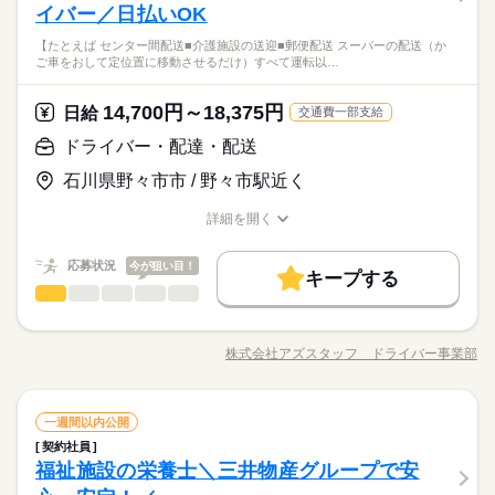
フト例】 ―――――――――― ◇部活メインの学生Aさん 平日
理や院内整備 ●看護師さんの補助業務全般 シーツの交換や掃除
イバー／日払いOK
◇シフトは相談可能
●未経験・無資格・ブランクOK ・年齢不問 ・扶養内勤務OK カ
働き方・環境
は17時～21時で2,3日。 休日は土日のどちらか半日だけ。 ◇お
をして 病室・院内をキレイにしたり。 食事やベッド移乗など 生
夜勤なしの看護助手/ナースエイド！ 家事や子育てと両立したい
予定に合わせたシフトを組めるので、
ンタンな作業からお任せします。 洗濯など家事と近い仕事もあ
産休・育休
社会保険制度
研修制度
制服あり
金を貯めたいフリーターBさん ロングシフトで安定して勤務。
続きを読む
【たとえば センター間配送■介護施設の送迎■郵便配送 スーパーの配送（か
活のサポートを（身体介助含む）しながら 患者さんとお話した
続きを読む
方必見♪ 【ポイント】 ◇応募後すぐに勤務開始が可能！ ◇未経
プライベートを優先させやすいのが魅力です。
るので 未経験でもゆっくり慣れていけますよ！ ●こんな方にお
ご車をおして定位置に移動させるだけ）すべて運転以…
◇家庭と両立している主婦（夫）Cさん 平日と土日、1日ずつ、
医療・介護・福祉関連
業界
り。 徐々にできることを増やしていくので 未経験でも安心して
験OK ◇交通費全額支給 ◇週払いOK ◇専任スタッフが手厚くサ
すすめ ・プライベートを優先して働きたい ・安定した業界で働
禁煙・分煙
車OK
まかない
3時間勤務。 家事の時間と体力もしっかり確保です。 ※店舗の
勤務ができます。 夜勤はないので 「お昼間だけで働きたい」
ポート
きたい ・近所で希望に合わせて働きたい ●働く前の職場見学OK
続きを読む
状況によって 若干、異なる場合があります
「家事・育児と両立したい」 という方にもおすすめですよ！
続きを読む
休日・休暇
14,700円～18,375円
応募資格
日給
施設の雰囲気や仕事内容など 相性を確認してからお仕事を開始
交通費一部支給
できます◎
◇シフトは相談可能
●未経験・無資格・ブランクOK ・年齢不問 ・扶養内勤務OK カ
ドライバー・配達・配送
時給 1,350円～1,450円
給与
夜勤なしの看護助手/ナースエイド！ 家事や子育てと両立したい
予定に合わせたシフトを組めるので、
ンタンな作業からお任せします。 洗濯など家事と近い仕事もあ
詳しい募集要項をすべて見る
お仕事の特徴
方必見♪ 【ポイント】 ◇応募後すぐに勤務開始が可能！ ◇未経
プライベートを優先させやすいのが魅力です。
石川県野々市市 / 野々市駅近く
るので 未経験でもゆっくり慣れていけますよ！ ●こんな方にお
※勤務先により異なります。 【給与備考】 未経験の方（無資
験OK ◇交通費全額支給 ◇週払いOK ◇専任スタッフが手厚くサ
すすめ ・プライベートを優先して働きたい ・安定した業界で働
働く人の待遇向上
格）：時給1350円～ 介護経験者の方（無資格）： 時給1400円～
ポート
詳細を開く
きたい ・近所で希望に合わせて働きたい ●働く前の職場見学OK
続きを読む
介護福祉士：時給1450円～ ※22時～翌5時は時給25％UP！ 1回
給与UP
職種/応募資格
お仕事の特徴
給与/時間/休日
応募する
続きを読む
施設の雰囲気や仕事内容など 相性を確認してからお仕事を開始
の夜勤で25200円！ ※週払いOK（規定あり） →金曜日締め最短
できます◎
基本特徴
翌週火曜日にお給料GET♪ （稼働開始時は手続き完了次第となり
続きを読む
応募状況
今が狙い目！
キープする
時給 1,350円～1,450円
給与
ます） ※頑張り次第で半年勤務後時給50～100円UP！ 【交通費
未経験OK
新卒・第二
30代活躍
40代活躍
50代活躍
ドライバー・配達・配送
職種
詳しい募集要項をすべて見る
続きを読む
男性
女性
男女の割合
備考】 ※車通勤OK/規定あり 自宅近くで勤務もOK◎ kkw_bco
※勤務先により異なります。 【給与備考】 未経験の方（無資
60代歓迎
【たとえば…】 ■センター間配送 ■介護施設の送迎 ■郵便配送
v2106
働く人の待遇向上
基本特徴
長期
期間・時間
給与UP
格）：時給1350円～ 介護経験者の方（無資格）： 時給1400円～
■スーパーの配送（かご車をおして定位置に移動させるだけ） す
介護福祉士：時給1450円～ ※22時～翌5時は時給25％UP！ 1回
株式会社アズスタッフ ドライバー事業部
ひとりで
みんなで
募集条件
仕事の仕方
未経験OK
新卒・第二
30代活躍
40代活躍
50代活躍
【時短～フルタイム勤務希望の方大募集】 【シフト例】 ・7：0
職種/応募資格
お仕事の特徴
給与/時間/休日
べて運転以外は最低限のことだけでOK◎ 負担が少ないので長く
応募する
の夜勤で25200円！ ※週払いOK（規定あり） →金曜日締め最短
0～14：00 ・9：00～17：00 ・10：00～15：00 など ※上記は
働けるところがポイントです。 「運転だけに集中したい！」
交通費
主婦・主夫
履歴書不要
WEB選考完結
60代歓迎
翌週火曜日にお給料GET♪ （稼働開始時は手続き完了次第となり
続きを読む
勤務時間の一例です！ ●週2日～5日・1日4時間からOK！ ●日勤
「体力に自信がなくなってきた…」 「力仕事がないとありがた
続きを読む
募集条件
ます） ※頑張り次第で半年勤務後時給50～100円UP！ 【交通費
交通費
主婦・主夫
履歴書不要
WEB選考完結
就業時間・曜日
のみ ●夜勤のみ ●土日休み など、いろんなシフトのお仕事をご
ドライバー・配達・配送
運輸関連
業界
職種
い」 など。 ≪ここもポイント≫ ●業界でも高水準の給与形態
一週間以内公開
続きを読む
男性
女性
男女の割合
備考】 ※車通勤OK/規定あり 自宅近くで勤務もOK◎ kkw_bco
就業時間・曜日
紹介できます！ あなたのご希望をお聞かせください。 ※扶養内
続きを読む
です 待機時間分で終わりの時間が伸びても １分単位で残業代が
残20未満
10時～出社
1日4h以下
1日7h以下
契約社員
【たとえば…】 ■センター間配送 ■介護施設の送迎 ■郵便配送
v2106
長期
期間・時間
勤務OK ※残業少なめ
出ます。 ●日払いOK ●週4以上も可 ※上記は過去のお仕事例で
残20未満
10時～出社
1日4h以下
1日7h以下
福祉施設の栄養士＼三井物産グループで安
応募資格
■スーパーの配送（かご車をおして定位置に移動させるだけ） す
16時前退社
扶養内
週2・3日
週4日
土日祝休
す。
ひとりで
みんなで
仕事の仕方
【時短～フルタイム勤務希望の方大募集】 【シフト例】 ・7：0
べて運転以外は最低限のことだけでOK◎ 負担が少ないので長く