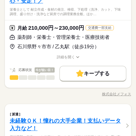
心・安定！／
16時前退社
扶養内
週2・3日
週4日
土日祝休
◆中型 or 大型免許をお持ちの方 ※上記は中型以上のお仕事内
休日・休暇
0～14：00 ・9：00～17：00 ・10：00～15：00 など ※上記は
土日祝のみ
シフト勤務
働けるところがポイントです。 「運転だけに集中したい！」
【ムリなく、好きな運転だけを仕事にする方が増加中◎】身体
容・お給与となります！ ※高校生不可 「普通免許だけでスター
勤務時間の一例です！ ●週2日～5日・1日4時間からOK！ ●日勤
土日祝のみ
シフト勤務
栄養士として 献立作成・食材の発注、検収、下処理（洗浄、カット、下味
「体力に自信がなくなってきた…」 「力仕事がないとありがた
続きを読む
●希望のお休みをご相談ください！
にあまり負担がかからないので、安心して長く続けていくこと
トできる」 そんなお仕事もあります◎ お気軽にご応募ください
働き方・環境
調理、盛り付け・洗浄など厨房での調理業務全般。ほか…
のみ ●夜勤のみ ●土日休み など、いろんなシフトのお仕事をご
働き方・環境
運輸関連
業界
い」 など。 ≪ここもポイント≫ ●業界でも高水準の給与形態
●家庭などの事情によるお休み調整OK
ができますよ♪
ね。 ※普通免許の方は上記待遇とは異なります
紹介できます！ あなたのご希望をお聞かせください。 ※扶養内
続きを読む
ブランクOK
社会保険制度
資格支援
日払い
週払い
です 待機時間分で終わりの時間が伸びても １分単位で残業代が
ブランクOK
社会保険制度
資格支援
日払い
続きを読む
週払い
勤務OK ※残業少なめ
出ます。 ●日払いOK ●週4以上も可 ※上記は過去のお仕事例で
「土日休み」「扶養内」など
210,000円～230,000円
応募資格
月給
交通費一部支給
禁煙・分煙
駅5分以内
車OK
OPスタッフ
禁煙・分煙
駅5分以内
車OK
OPスタッフ
す。
希望に合わせてお仕事をご紹介します。
お仕事の特徴
◆中型 or 大型免許をお持ちの方 ※上記は中型以上のお仕事内
薬剤師・栄養士・管理栄養士・医療技術者
休日・休暇
日給 14,700円～18,375円
給与
【ムリなく、好きな運転だけを仕事にする方が増加中◎】身体
容・お給与となります！ ※高校生不可 「普通免許だけでスター
働く人の待遇向上
詳しい募集要項をすべて見る
●希望のお休みをご相談ください！
にあまり負担がかからないので、安心して長く続けていくこと
石川県野々市市 / 乙丸駅（徒歩19分）
トできる」 そんなお仕事もあります◎ お気軽にご応募ください
【給与備考】
高収入
●家庭などの事情によるお休み調整OK
ができますよ♪
ね。 ※普通免許の方は上記待遇とは異なります
【収入イメージ】
詳細を開く
続きを読む
基本特徴
月323400円以上+残業・深夜手当など
職種/応募資格
お仕事の特徴
給与/時間/休日
応募する
「土日休み」「扶養内」など
（職場・お仕事によります）
未経験OK
40代活躍
50代活躍
60代歓迎
続きを読む
希望に合わせてお仕事をご紹介します。
応募状況
今が狙い目！
キープする
日給 14,700円～18,375円
給与
募集条件
働く人の待遇向上
基本特徴
高収入
薬剤師・栄養士・管理栄養士・医療技術者
職種
詳しい募集要項をすべて見る
ひとりで
みんなで
仕事の仕方
長期
期間・時間
【給与備考】
交通費
履歴書不要
WEB登録
WEB選考完結
募集条件
未経験OK
40代活躍
50代活躍
60代歓迎
栄養士として、 ・献立作成 ・食材の発注、検収、下処理 （洗
【収入イメージ】
9：00～21：00 11：00～22：00 6：00～17：00 24時間の中でシ
浄、カット、下味） ・調理、盛り付け ・洗浄 など厨房での調理
交通費
履歴書不要
WEB登録
WEB選考完結
就業時間・曜日
月323400円以上+残業・深夜手当など
株式会社メフォス
しずか
にぎやか
職場の様子
フト制！ 【シフト・月収例】 【1】8：00～17：00 【2】9：00
職種/応募資格
お仕事の特徴
給与/時間/休日
業務全般。 ほか、行事食、イベント食の 企画・実施もお願いし
応募する
就業時間・曜日
（職場・お仕事によります）
残20以上
10時～出社
1日4h以下
1日7h以下
～18：00 【3】10：00～19：00 【4】19：00～23：00 【5】1
ます。 ◆お持ちの栄養士資格を 活かして働けます！ 「食」に携
続きを読む
残20以上
10時～出社
1日4h以下
1日7h以下
9：00～翌4：00 【6】18：00～翌1：00 【7】23：30～翌3：30
わるお仕事が したい方、大歓迎です。
続きを読む
16時前退社
週4日
土日祝休
シフト勤務
【8】22：00～翌10：00 など、シフトは様々！ （休憩1時間）
続きを読む
薬剤師・栄養士・管理栄養士・医療技術者
その他
業界
職種
16時前退社
週4日
土日祝休
シフト勤務
派遣
ひとりで
みんなで
仕事の仕方
長期
期間・時間
短時間の勤務でもしっかり稼げます◎ ※勤務エリアによって異
働き方・環境
未経験ＯＫ！憧れの大手企業！支払いデータ
働き方・環境
栄養士として、 ・献立作成 ・食材の発注、検収、下処理 （洗
なります。 ※過去にあった勤務時間です。 詳しくは弊社コー
9：00～21：00 11：00～22：00 6：00～17：00 24時間の中でシ
応募資格
ブランクOK
社会保険制度
日払い
週払い
浄、カット、下味） ・調理、盛り付け ・洗浄 など厨房での調理
入力など！
ブランクOK
社会保険制度
日払い
週払い
ディネーターまでお問い合わせください。 ※こちらは中型以上
休日・休暇
しずか
にぎやか
職場の様子
フト制！ 【シフト・月収例】 【1】8：00～17：00 【2】9：00
業務全般。 ほか、行事食、イベント食の 企画・実施もお願いし
・栄養士免許必須 ・年齢・性別不問 ・経験者優遇 ・ブランクの
のお仕事の勤務時間例です
禁煙・分煙
駅5分以内
バイク自転車
車OK
禁煙・分煙
駅5分以内
バイク自転車
車OK