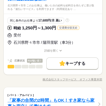
禁煙・分煙
駅5分以内
バイク自転車
車OK
9：00～翌4：00 【6】18：00～翌1：00 【7】23：30～翌3：30
ど、身の回りのお手伝いをしたり ◆一緒に楽しく食事の時間を
たい」 働きたい日は事前に選べます。 お休み希望の曜日・時間
＼未経験OK！資格をお持ちでなくても始められます／ ≪こんな
してください。
【8】22：00～翌10：00 など、シフトは様々！ （休憩1時間）
続きを読む
石川県野々市市 このお仕事は、働いた分の給料を給料日を待たずに受け取
過ごしたり ◆カラオケや、体操などのレクを楽しんだり スキル
＼介護を始めるなら有料老人ホームがおススメ／ 元気で自立し
についても 面談の際に教えてくださいね。 ※こちらは中型以上
人にオススメ≫ ◆おじいちゃん、おばあちゃんっ子だった ◆人
れる『速払いサービス』を利用できます（利用規定あり …
短時間の勤務でもしっかり稼げます◎ ※勤務エリアによって異
よりも ご利用者さんに合わせた 接し方をすることが重要です。
続きを読む
た生活が送れる方が多い施設だから、介護というよりおもてな
のお仕事の例です
と話すのが好き ◆自分の世界を広げてみたい ≪豊富な実績があ
なります。 ※過去にあった勤務時間です。 詳しくは弊社コー
医療・介護・福祉関連
業界
未経験の方も、先輩スタッフと一緒に 仕事をしながら覚えてい
し。入れ替わりが少ないため、ご利用者様の個性や好みを把握
続きを読む
るから安心≫ 当社でお仕事を始めた方の約60％が未経験スター
ディネーターまでお問い合わせください。 ※こちらは中型以上
けます。 困ったこと、不安なことは 抱え込まずに何でも相談し
しながらサポートできるんです。
休日・休暇
ト！ "話を聞いてから決めたい"という方も歓迎いたします ぜひ
続きを読む
17,600円/月 高い
同じ条件のお仕事より
?
のお仕事の勤務時間例です
てくださいね。 ※無理なく続けられる働き方を その都度ご提案
応募資格
お気軽にご応募ください。
【自己申告シフト】 「土日休みで働きたい」 「〇曜日だけ働き
いたします。 身体への負担が大きすぎる等の場合 いつでも相談
1,250円～1,300円
時給
交通費全額支給
たい」 働きたい日は事前に選べます。 お休み希望の曜日・時間
＼未経験OK！資格をお持ちでなくても始められます／ ≪こんな
してください。
お仕事の特徴
時給 1,350円～1,500円
給与
＼介護を始めるなら有料老人ホームがおススメ／ 元気で自立し
についても 面談の際に教えてくださいね。 ※こちらは中型以上
人にオススメ≫ ◆おじいちゃん、おばあちゃんっ子だった ◆人
受付
詳しい募集要項をすべて見る
た生活が送れる方が多い施設だから、介護というよりおもてな
のお仕事の例です
と話すのが好き ◆自分の世界を広げてみたい ≪豊富な実績があ
基本特徴
【経験・お持ちの資格によって異なります】 ■未経験の方（無資
し。入れ替わりが少ないため、ご利用者様の個性や好みを把握
石川県野々市市 / 陽羽里駅（車3分）
続きを読む
るから安心≫ 当社でお仕事を始めた方の約60％が未経験スター
格）：時給1350円～ ■未経験の方（有資格）：時給1350円～ ■
未経験OK
新卒・第二
40代活躍
50代活躍
60代歓迎
しながらサポートできるんです。
ト！ "話を聞いてから決めたい"という方も歓迎いたします ぜひ
続きを読む
経験者（無資格）：時給1350円～ ■経験者（有資格）：時給140
応募する
詳細を開く
お気軽にご応募ください。
募集条件
0円～ ■介護福祉士：時給1500円 ※22時～翌5時の就労は深夜時
職種/応募資格
お仕事の特徴
給与/時間/休日
給適用 ※お給料は最短で週払いOK！（規定有） ※残業代は別
続きを読む
交通費
即日スタート
主婦・主夫
学生歓迎
続きを読む
時給 1,350円～1,500円
給与
応募状況
途全額支給 【月給例】 月給237600円（月22日勤務・実働1日8
今が狙い目！
キープする
詳しい募集要項をすべて見る
履歴書不要
h） ※未経験の方（無資格）：時給1350円で算出した場合とな
基本特徴
受付
医療・介護・福祉関連
業界
職種
【経験・お持ちの資格によって異なります】 ■未経験の方（無資
ります。 【交通費備考】 ※交通費全額支給（派遣先による） ※
長期
期間・時間
格）：時給1350円～ ■未経験の方（有資格）：時給1350円～ ■
未経験OK
新卒・第二
40代活躍
50代活躍
60代歓迎
就業時間・曜日
≪医療機関≫複数名の募集！残業がほとんどなくプライベート
車通勤OK/規定あり
経験者（無資格）：時給1350円～ ■経験者（有資格）：時給140
募集条件
07：00～16：00 09：00～18：00 11：00～20：00 ◆シフト制
との両立も◎！ご応募お待ちしております！ 【お仕事の内
応募する
10時～出社
1日4h以下
扶養内
Wワーク可
週2・3日
株式会社スタッフサービス オフィス事業本部
0円～ ■介護福祉士：時給1500円 ※22時～翌5時の就労は深夜時
下記時間内、週2日・1日4h～勤務OK 【早番】07：00～16：00
職種/応募資格
お仕事の特徴
給与/時間/休日
容】受付、会計業務、レセプト入力、カルテ管理、電話予約応
交通費
即日スタート
主婦・主夫
学生歓迎
給適用 ※お給料は最短で週払いOK！（規定有） ※残業代は別
続きを読む
土日祝休
シフト勤務
【日勤】09：00～18：00 【遅番】11：00～20：00 週2日～O
対などをお願いします。 ▼こちらのお仕事のほかにも 電話なし
◆車通勤ＯＫ！無料駐車場完備！近くに飲食店・コンビニあ
続きを読む
途全額支給 【月給例】 月給237600円（月22日勤務・実働1日8
履歴書不要
K！ 【平日のみ】【土日のみ】 【昼勤のみ】【夜勤のみ】 いろ
のコツコツ系データ入力や英語を使う事務、 大学やコールセン
続きを読む
り！ 制服があり朝の身支度がラクラク！同業務の方もいる
働き方・環境
h） ※未経験の方（無資格）：時給1350円で算出した場合とな
就業時間・曜日
んなシフトのお仕事をご紹介できます。 ぜひご相談ください。 -
受付
続きを読む
職種
ターなどのお仕事も扱っています。 在宅のお仕事があるエリア
ので安心して就業できます！
パート・アルバイト
ります。 【交通費備考】 ※交通費全額支給（派遣先による） ※
長期
期間・時間
ブランクOK
社会保険制度
日払い
週払い
-----1日のスケジュール例------ ▼9：00 出勤、ミーティング 当日
も☆ 9月・10月スタートもご相談ください♪
「家事の合間の2時間」もOK！すき家なら家
10時～出社
1日4h以下
扶養内
Wワーク可
週2・3日
≪医療機関≫複数名の募集！残業がほとんどなくプライベート
車通勤OK/規定あり
のお仕事内容を把握します ▼10：00 入浴・清掃 歩行が不安定
医療・介護・福祉関連
応募資格
業界
07：00～16：00 09：00～18：00 11：00～20：00 ◆シフト制
バイク自転車
車OK
OPスタッフ
との両立も◎！ご応募お待ちしております！ 【お仕事の内