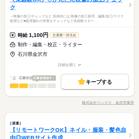
ク
＜映像の加工/チェックなど 具体的には 映像の加工処理…編集/加工/マスク
処理など■処理漏れの有無をチェックなど未経験スター…
1,100円
時給
交通費一部支給
制作・編集・校正・ライター
石川県金沢市
詳細を開く
職種/応募資格
お仕事の特徴
給与/時間/休日
応募状況
応募者増加中！
キープする
制作・編集・校正・ライター
職種
低い
高い
多い年齢層
＜映像の加工/チェックなど＞ 【具体的には…】 ■映像の加工処
理 …編集/加工/マスク処理など ■処理漏れの有無をチェック な
株式会社リンクス 金沢営業所
男性
女性
男女の割合
職種/応募資格
お仕事の特徴
給与/時間/休日
ど 未経験スタートの方も 映像の処理方法などは イチから丁寧に
続きを読む
サポートするので ご安心ください♪ 【会社について】 金沢市古
府にある会社です。 映像編集のオーダー中心に チラシ・ポスタ
続きを読む
ひとりで
みんなで
仕事の仕方
制作・編集・校正・ライター
職種
ーのほか 各種VIなどのデザインを担っています。 ※R指定のコ
派遣
低い
高い
多い年齢層
映像・音響・マルチメディア関連
業界
ンテンツ取扱いあり 【職場環境】 ■丁寧な教育制度で安心 ■空
【リモートワークOK】ネイル・服装・髪色自
＜映像の加工/チェックなど＞ 【具体的には…】 ■映像の加工処
調完備でカイテキ ■座り作業でラクラク ■服装自由 ■髪型自由、
しずか
にぎやか
応募資格
職場の様子
理 …編集/加工/マスク処理など ■処理漏れの有無をチェック な
由◎WEBサイト作成