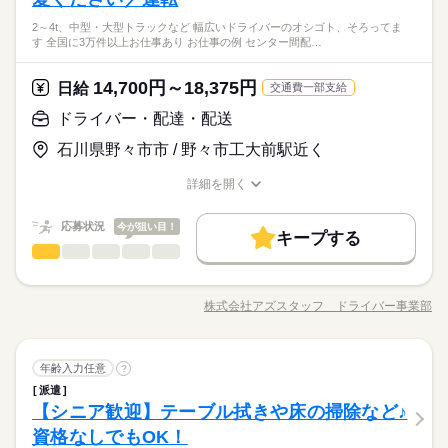
日】 週休2日制（年間休日122日）
応対などをお願いします。 ▼こちらのお仕事のほかにも 電話な
シフトにより異なる
基本特徴
2～4t、中型・大型トラックなど 幅広いドライバーのオシゴト、そろってま
しのコツコツ系データ入力や英語を使う事務、 大学やコールセ
続きを読む
未経験OK
新卒・第二
40代活躍
す 全国に3万件以上お仕事あり お仕事の例 センター間配…
続きを読む
ンターなどのお仕事も扱っています。 在宅のお仕事があるエリ
◆当社スタッフも就業中なので安心！オフィカジ勤務ＯＫ！休
時給 1,250円～1,300円
給与
アも☆ 9月・10月スタートもご相談ください♪
詳しい募集要項をすべて見る
憩室完備！ 大手企業で働くチャンス！ＯＪＴがしっかりあ
募集条件
このお仕事は、働いた分の給料を給料日を待たずに受け取れる
14,700円～18,375円
応募資格
日給
交通費一部支給
り！わからないことは先輩社員が教えてくれる環境です！
即日スタート
履歴書不要
WEB登録
『速払いサービス』を利用できます（利用規定あり）
続きを読む
休日・休暇
◆未経験者歓迎！
ドライバー・配達・配送
応募する
就業時間・曜日
シフトにより異なる
石川県野々市市 / 野々市工大前駅近く
残20未満
平日休み
シフト勤務
長期
期間・時間
時給 1,250円～1,300円
基本特徴
給与
募集条件
未経験OK
新卒・第二
40代活躍
詳しい募集要項をすべて見る
詳細を開く
働き方・環境
9：00～18：00 ※残業は月１５～２０時間程度と少なめ。※休
就業時間・曜日
職種/応募資格
このお仕事は、働いた分の給料を給料日を待たずに受け取れる
お仕事の特徴
給与/時間/休日
即日スタート
履歴書不要
WEB登録
憩は６０分です。
大手企業
社会保険制度
研修制度
資格支援
日払い
『速払いサービス』を利用できます（利用規定あり）
働き方・環境
残20未満
平日休み
シフト勤務
応募状況
今が狙い目！
キープする
週払い
禁煙・分煙
車OK
派遣活躍中
応募する
大手企業
社会保険制度
研修制度
資格支援
日払い
ドライバー・配達・配送
職種
男性
続きを読む
女性
男女の割合
水曜 日曜 祝日
休日・休暇
活かせるスキル
長期
期間・時間
週払い
禁煙・分煙
車OK
派遣活躍中
2～4t、中型・大型トラックなど…。 幅広いドライバーのオシゴ
※水・日・祝がお休み。※企業カレンダーあります。
Word
Excel
活かせるスキル
ト、そろってます◎ （全国に3万件以上お仕事あり！） 【お仕
Word
Excel
9：00～18：00 ※残業は月１５～２０時間程度と少なめ。※休
株式会社アズスタッフ ドライバー事業部
ひとりで
みんなで
仕事の仕方
職種/応募資格
お仕事の特徴
給与/時間/休日
事の例】 ●センター間配送 ●スーパーの配送（かご車をおして定
憩は６０分です。
位置に移動させるだけ） ●介護施設の送迎 ●郵便配送 運転以外
は最低限のことだけ。 たとえば、荷積み・荷卸しがない お仕事
続きを読む
ドライバー・配達・配送
運輸関連
業界
職種
もたくさん◎ 年齢が高めの方や 女性の方もしっかり 活躍中で
年齢入力任意
?
男性
女性
男女の割合
水曜 日曜 祝日
休日・休暇
す！ ※上記は過去のお仕事例です。 ≪ここもポイント≫ ●業界
派遣
2～4t、中型・大型トラックなど…。 幅広いドライバーのオシゴ
※水・日・祝がお休み。※企業カレンダーあります。
でも高水準の給与形態です。 待機時間分で終わりの時間が伸び
【シニア歓迎】テーブル拭きや床の掃除など♪
応募資格
ト、そろってます◎ （全国に3万件以上お仕事あり！） 【お仕
ても 1分単位で残業代が出ます。
ひとりで
みんなで
仕事の仕方
事の例】 ●センター間配送 ●スーパーの配送（かご車をおして定
資格なしでもOK！
◆中型 or 大型免許をお持ちの方 ※上記は中型以上のお仕事内