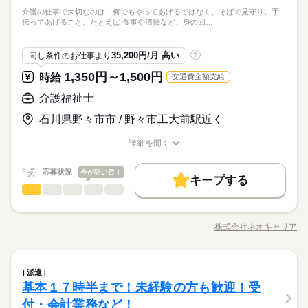
位置に移動させるだけ） ●介護施設の送迎 ●郵便配送 運転以外
【日払いOK】2～4t、中型・大型トラックなどのドライバー募集
容・お給与となります！ ※高校生不可 「普通免許だけでスター
介護の仕事で大切なのは、何でもやってあげるではなく、そばで見守り、手
は最低限のことだけ。 たとえば、荷積み・荷卸しがない お仕事
続きを読む
中！来社不要の電話登録もあり。全国に3万件以上の求人あり。
トできる」 そんなお仕事もあります◎ お気軽にご応募ください
伝ってあげること。たとえば 食事や清掃など、身の回…
運輸関連
業界
もたくさん◎ 年齢が高めの方や 女性の方もしっかり 活躍中で
その中から、あなたの希望に合う、ぴったりなお仕事をご紹介
ね。 ※普通免許の方は上記待遇とは異なります
す！ ※上記は過去のお仕事例です。 ≪ここもポイント≫ ●業界
いたします。
続きを読む
でも高水準の給与形態です。 待機時間分で終わりの時間が伸び
応募資格
35,200円/月 高い
同じ条件のお仕事より
?
ても 1分単位で残業代が出ます。
◆中型 or 大型免許をお持ちの方 ※上記は中型以上のお仕事内
1,350円～1,500円
時給
交通費全額支給
お仕事の特徴
日給 14,700円～18,375円
給与
【日払いOK】2～4t、中型・大型トラックなどのドライバー募集
容・お給与となります！ ※高校生不可 「普通免許だけでスター
詳しい募集要項をすべて見る
中！来社不要の電話登録もあり。全国に3万件以上の求人あり。
トできる」 そんなお仕事もあります◎ お気軽にご応募ください
働く人の待遇向上
介護福祉士
【給与備考】
その中から、あなたの希望に合う、ぴったりなお仕事をご紹介
ね。 ※普通免許の方は上記待遇とは異なります
【収入イメージ】
高収入
いたします。
石川県野々市市 / 野々市工大前駅近く
続きを読む
月323400円以上+残業・深夜手当など
応募する
基本特徴
（職場・お仕事によります）
詳細を開く
職種/応募資格
未経験OK
お仕事の特徴
40代活躍
50代活躍
60代歓迎
給与/時間/休日
続きを読む
日給 14,700円～18,375円
給与
詳しい募集要項をすべて見る
応募状況
今が狙い目！
募集条件
働く人の待遇向上
基本特徴
長期
期間・時間
高収入
【給与備考】
キープする
介護福祉士
職種
【収入イメージ】
交通費
履歴書不要
WEB登録
WEB選考完結
募集条件
未経験OK
40代活躍
低い
50代活躍
60代歓迎
高い
9：00～21：00 11：00～22：00 6：00～17：00 24時間の中でシ
多い年齢層
月323400円以上+残業・深夜手当など
フト制！ 【シフト・月収例】 【1】8：00～17：00 【2】9：00
介護の仕事で大切なのは、 何でもやってあげるではなく、 そば
応募する
交通費
履歴書不要
WEB登録
WEB選考完結
就業時間・曜日
（職場・お仕事によります）
～18：00 【3】10：00～19：00 【4】19：00～23：00 【5】1
で見守り、手伝ってあげること。 たとえば、 ◆食事や清掃な
就業時間・曜日
株式会社ネオキャリア
男性
女性
男女の割合
残20以上
10時～出社
1日4h以下
1日7h以下
9：00～翌4：00 【6】18：00～翌1：00 【7】23：30～翌3：30
職種/応募資格
お仕事の特徴
給与/時間/休日
ど、身の回りのお手伝いをしたり ◆一緒に楽しく食事の時間を
続きを読む
残20以上
10時～出社
1日4h以下
1日7h以下
【8】22：00～翌10：00 など、シフトは様々！ （休憩1時間）
続きを読む
過ごしたり ◆カラオケや、体操などのレクを楽しんだり スキル
16時前退社
週4日
土日祝休
シフト勤務
長期
期間・時間
短時間の勤務でもしっかり稼げます◎ ※勤務エリアによって異
よりも ご利用者さんに合わせた 接し方をすることが重要です。
続きを読む
16時前退社
週4日
土日祝休
シフト勤務
なります。 ※過去にあった勤務時間です。 詳しくは弊社コー
介護福祉士
医療・介護・福祉関連
業界
職種
働き方・環境
未経験の方も、先輩スタッフと一緒に 仕事をしながら覚えてい
派遣
低い
高い
働き方・環境
9：00～21：00 11：00～22：00 6：00～17：00 24時間の中でシ
多い年齢層
ディネーターまでお問い合わせください。 ※こちらは中型以上
けます。 困ったこと、不安なことは 抱え込まずに何でも相談し
休日・休暇
基本１７時半まで！未経験の方も歓迎！受
フト制！ 【シフト・月収例】 【1】8：00～17：00 【2】9：00
ブランクOK
社会保険制度
日払い
週払い
介護の仕事で大切なのは、 何でもやってあげるではなく、 そば
ブランクOK
社会保険制度
日払い
週払い
のお仕事の勤務時間例です
てくださいね。 ※無理なく続けられる働き方を その都度ご提案
応募資格
～18：00 【3】10：00～19：00 【4】19：00～23：00 【5】1
で見守り、手伝ってあげること。 たとえば、 ◆食事や清掃な
付・会計業務など！
【自己申告シフト】 「土日休みで働きたい」 「〇曜日だけ働き
禁煙・分煙
駅5分以内
バイク自転車
車OK
いたします。 身体への負担が大きすぎる等の場合 いつでも相談
男性
女性
男女の割合