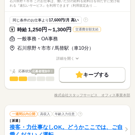
～18：00 【3】10：00～19：00 【4】19：00～23：00 【5】1
石川県野々市市 このお仕事は、働いた分の給料を給料日を待たずに受け取
ます。 ◆お持ちの栄養士資格を 活かして働けます！ 「食」に携
【自己申告シフト】 「平日だけ働きたい」 「〇曜日に働きた
【福祉施設の栄養士】 福祉に貢献できるお仕事。 入社時研修で
ある方歓迎 ※70歳～雇止め制度あり※有期雇用
れる『速払いサービス』を利用できます（利用規定あり …
9：00～翌4：00 【6】18：00～翌1：00 【7】23：30～翌3：30
わるお仕事が したい方、大歓迎です。
続きを読む
い」 など、働き方は自分で選べます。 曜日・時間についてのご
基礎から学べる環境が 整っているので、お仕事ブランクが ある
【8】22：00～翌10：00 など、シフトは様々！ （休憩1時間）
続きを読む
その他
業界
希望も 面談の際に教えてくださいね。 ※こちらは中型以上のお
方も歓迎しています！
短時間の勤務でもしっかり稼げます◎ ※勤務エリアによって異
仕事の例です
…………………………………………………… 【昇給ありでしっ
続きを読む
17,600円/月 高い
同じ条件のお仕事より
?
なります。 ※過去にあった勤務時間です。 詳しくは弊社コー
かり稼げる！】 頑張りに応じて給与が上がるので、 やりがいを
続きを読む
続きを読む
応募資格
ディネーターまでお問い合わせください。 ※こちらは中型以上
休日・休暇
1,250円～1,300円
持って働けるのが魅力です♪ 長期で働くことを考えている方や、
時給
交通費全額支給
・栄養士免許必須 ・年齢・性別不問 ・経験者優遇 ・ブランクの
のお仕事の勤務時間例です
頑張りを給与で還元してもらえる職場で 働きたいという方にオ
月給 210,000円～230,000円
給与
【自己申告シフト】 「平日だけ働きたい」 「〇曜日に働きた
【福祉施設の栄養士】 福祉に貢献できるお仕事。 入社時研修で
ある方歓迎 ※70歳～雇止め制度あり※有期雇用
一般事務・OA事務
詳しい募集要項をすべて見る
ススメ！ 経験や年齢は不問で歓迎しています◎
お仕事の特徴
い」 など、働き方は自分で選べます。 曜日・時間についてのご
基礎から学べる環境が 整っているので、お仕事ブランクが ある
月給21万円～23万円
…………………………………………………… 【「食」に想いを
希望も 面談の際に教えてくださいね。 ※こちらは中型以上のお
方も歓迎しています！
石川県野々市市 / 馬替駅（車10分）
基本特徴
込める会社です】 私たちメフォスは、1962年の創業以来、 学校
仕事の例です
…………………………………………………… 【昇給ありでしっ
続きを読む
※経験・能力により優遇
給食や産業給食、福祉給食など 全国の約2000ヵ所の施設におい
20代活躍
30代活躍
40代活躍
50代活躍
60代歓迎
応募する
かり稼げる！】 頑張りに応じて給与が上がるので、 やりがいを
詳細を開く
続きを読む
続きを読む
※研修期間3ヶ月有（期間中の雇用形態は同条件、給与は同条
て 「食」のサービスを提供しています。 60年以上積み上げてき
職種/応募資格
お仕事の特徴
給与/時間/休日
持って働けるのが魅力です♪ 長期で働くことを考えている方や、
正社員登用
件）
たノウハウを活かしながら、 「食に想いを。人にぬくもり
頑張りを給与で還元してもらえる職場で 働きたいという方にオ
月給 210,000円～230,000円
給与
応募状況
応募者増加中！
を。」を モットーにお客さまや従業員、 そして社会に貢献して
キープする
募集条件
詳しい募集要項をすべて見る
続きを読む
ススメ！ 経験や年齢は不問で歓迎しています◎
いくことを大切にしています。
一般事務・OA事務
建築・土木・不動産関連
業界
職種
月給21万円～23万円
…………………………………………………… 【「食」に想いを
勤務先公開
勤務地固定
主婦・主夫
基本特徴
長期
期間・時間
込める会社です】 私たちメフォスは、1962年の創業以来、 学校
◆不動産関連会社◆未経験でも大丈夫！車通勤ＯＫ！駐車場無
※経験・能力により優遇
20代活躍
30代活躍
40代活躍
50代活躍
60代歓迎
給食や産業給食、福祉給食など 全国の約2000ヵ所の施設におい
就業時間・曜日
（1）5：00～14：00 週5日 実働8時間 （2）8：30～17：30 週
料です！ 【お願いしたいお仕事の内容】 入金データ・支払
応募する
株式会社スタッフサービス オフィス事業本部
※研修期間3ヶ月有（期間中の雇用形態は同条件、給与は同条
て 「食」のサービスを提供しています。 60年以上積み上げてき
5日 実働8時間 （3）11：00～20：00 週5日 実働8時間 【休
職種/応募資格
お仕事の特徴
給与/時間/休日
いデータの入力、資料作成、コピー対応、ファイリング、電話
家庭都合休可
シフト勤務
正社員登用
件）
たノウハウを活かしながら、 「食に想いを。人にぬくもり
日】 週休2日制（年間休日122日）
応対などをお願いします。 ▼こちらのお仕事のほかにも 電話な
◆当社スタッフも就業中なので安心！オフィカジ勤務ＯＫ！休
募集条件
勤務先公開
勤務地固定
主婦・主夫
を。」を モットーにお客さまや従業員、 そして社会に貢献して
働き方・環境
しのコツコツ系データ入力や英語を使う事務、 大学やコールセ
続きを読む
憩室完備！ 大手企業で働くチャンス！ＯＪＴがしっかりあ
続きを読む
就業時間・曜日
働き方・環境
いくことを大切にしています。
一般事務・OA事務
家庭都合休可
シフト勤務
続きを読む
職種
ンターなどのお仕事も扱っています。 在宅のお仕事があるエリ
一週間以内公開
高収入
年齢入力任意
り！わからないことは先輩社員が教えてくれる環境です！
?
ブランクOK
社会保険制度
制服あり
車OK
まかない
長期
期間・時間
アも☆ 9月・10月スタートもご相談ください♪
派遣
ブランクOK
社会保険制度
制服あり
車OK
まかない
◆不動産関連会社◆未経験でも大丈夫！車通勤ＯＫ！駐車場無
建築・土木・不動産関連
接客・力仕事なしOK。どうかここでは、ご自
応募資格
業界
（1）5：00～14：00 週5日 実働8時間 （2）8：30～17：30 週
料です！ 【お願いしたいお仕事の内容】 入金データ・支払
休日・休暇
お仕事の特徴
5日 実働8時間 （3）11：00～20：00 週5日 実働8時間 【休
いデータの入力、資料作成、コピー対応、ファイリング、電話
愛ください／運転
◆未経験者歓迎！