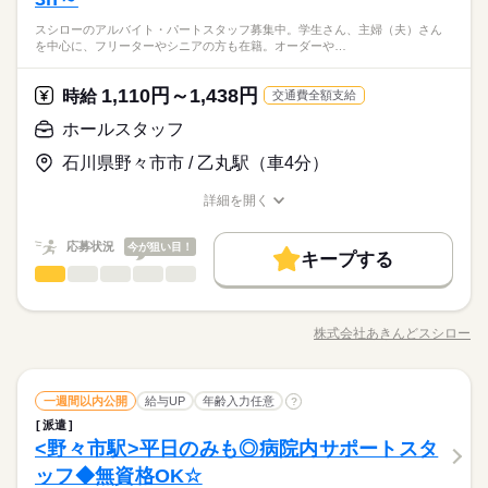
も安心してくださいね。 お客様のご案内や 牛丼などの調理・盛
ランチタイムに働かれているのは 多くが主ふの方々。 「吉野家
きくところがいい ・ジッとしてるより動いていたい ・まずはし
スシローのアルバイト・パートスタッフ募集中。学生さん、主婦（夫）さん
りつけなど 少しずつレクチャーしていきます。 研修期間：2ヵ
続きを読む
で働くまで 吉野家を利用したことがなかった」 という方も珍
っかり教えて欲しい バイトデビュー歓迎！ 8割ほどの先輩が未
を中心に、フリーターやシニアの方も在籍。オーダーや…
サービス関連
業界
月（習得に応じて変動あり）／同時給（アルバイト雇用）
しくありません。 そんな吉野家ビギナーさんでも スムーズにお
経験スタートです ●ブランクがあっても大丈夫 「久々の社会復
仕事ができるよう、 研修・マニュアルなどをしっかり用意して
帰」という方も 少しずつレクチャーしていくのでご安心を ※業
続きを読む
います。 【飲食のお仕事が初めてでも安心】 ・お客さまがご来
続きを読む
1,110円～1,438円
応募資格
時給
務上必要なため、日本語で 日常会話ができる方に限ります
交通費全額支給
店されたら どのようにお声がけするか ・吉野家にはどんなメ
【こんな方にピッタリ】 ・食べることがスキ ・シフトの融通が
ホールスタッフ
ニューがあって どのようにオーダーを受ければいいか 飲食の
時給 1,100円～1,375円
給与
ランチタイムに働かれているのは 多くが主ふの方々。 「吉野家
きくところがいい ・ジッとしてるより動いていたい ・まずはし
詳しい募集要項をすべて見る
お仕事が初めての方や ひさしぶりのお仕事復帰の方でも安心し
お仕事の特徴
で働くまで 吉野家を利用したことがなかった」 という方も珍
石川県野々市市 / 乙丸駅（車4分）
っかり教えて欲しい バイトデビュー歓迎！ 8割ほどの先輩が未
【給与備考】 ■一般：時給1100円（研修期間も同時給） ※22時
て働けるよう 本当に細かなことから、丁寧に研修でお教えしま
しくありません。 そんな吉野家ビギナーさんでも スムーズにお
経験スタートです ●ブランクがあっても大丈夫 「久々の社会復
働く人の待遇向上
以降は時給25%UP！ ■速払い制度アリ 給与速払いシステムを導
す。 ※新人さんは基本的にフロアからスタート。 【その他のメ
仕事ができるよう、 研修・マニュアルなどをしっかり用意して
詳細を開く
帰」という方も 少しずつレクチャーしていくのでご安心を ※業
続きを読む
入しています。 給料日前など困ったときに安心！ kkw_bcov210
リット】 ●週2日／1日3時間～OK たとえばお子さんを保育園に
給与UP
職種/応募資格
お仕事の特徴
給与/時間/休日
応募する
います。 【飲食のお仕事が初めてでも安心】 ・お客さまがご来
続きを読む
務上必要なため、日本語で 日常会話ができる方に限ります
6
預けている数時間だけ… といった働き方が可能。 お子さんが大
店されたら どのようにお声がけするか ・吉野家にはどんなメ
基本特徴
続きを読む
応募状況
きくなったら 時間、日数を増やしていくこともできます。 ●ま
今が狙い目！
ニューがあって どのようにオーダーを受ければいいか 飲食の
キープする
時給 1,100円～1,375円
給与
かない70%オフ／持ち帰りも30%オフ 「家に帰ってからごはん
未経験OK
20代活躍
30代活躍
40代活躍
60代歓迎
ホールスタッフ
職種
詳しい募集要項をすべて見る
続きを読む
お仕事が初めての方や ひさしぶりのお仕事復帰の方でも安心し
男性
女性
男女の割合
をつくる」 吉野家ならそんな負担も軽減できます。 牛丼とサラ
【給与備考】 ■一般：時給1100円（研修期間も同時給） ※22時
て働けるよう 本当に細かなことから、丁寧に研修でお教えしま
正社員登用
スシローの アルバイト・パート スタッフ募集中。 学生さん、主
ダを買って帰り、そのまま晩ごはんに。 持ち帰りにも社割がき
働く人の待遇向上
基本特徴
長期
期間・時間
給与UP
以降は時給25%UP！ ■速払い制度アリ 給与速払いシステムを導
す。 ※新人さんは基本的にフロアからスタート。 【その他のメ
婦（夫）さんを中心に、 フリーターやシニアの方も在籍。 オー
くため、 お財布にもやさしいです。
入しています。 給料日前など困ったときに安心！ kkw_bcov210
株式会社あきんどスシロー
リット】 ●週2日／1日3時間～OK たとえばお子さんを保育園に
ひとりで
みんなで
募集条件
仕事の仕方
未経験OK
20代活躍
30代活躍
40代活躍
60代歓迎
0：00～0：00 ≪週2日／1日3時間～OK！≫ ※短時間労働OK ※
職種/応募資格
お仕事の特徴
給与/時間/休日
ダーや調理の自動化、 皿集計システムの導入など、 業務は効率
応募する
6
預けている数時間だけ… といった働き方が可能。 お子さんが大
時間や曜日が選べる ※土日祝のみOK 【ランチタイムに働く主
的でスムーズに。 その分、お客様への ちょっとした声かけや笑
勤務先公開
主婦・主夫
学生歓迎
履歴書不要
正社員登用
続きを読む
きくなったら 時間、日数を増やしていくこともできます。 ●ま
ふスタッフの勤務例】 ■小さいお子さんがいる方 ・保育園や幼
顔が 大きな価値になります。 【主な仕事内容】 ◇ホール ・お
続きを読む
募集条件
かない70%オフ／持ち帰りも30%オフ 「家に帰ってからごはん
勤務先公開
主婦・主夫
学生歓迎
履歴書不要
就業時間・曜日
稚園に子どもを預けている間だけ勤務 ・週3日／10時～13時 ■子
ホールスタッフ
サービス関連
業界
職種
客さま案内 ・ドリンクなどの配膳 ・お会計 など ◇キッチン ・
一週間以内公開
給与UP
年齢入力任意
続きを読む
?
男性
女性
男女の割合
をつくる」 吉野家ならそんな負担も軽減できます。 牛丼とサラ
就業時間・曜日
育てがひと段落した方 ・子どもが中学校に上がり、家事と両立
続きを読む
調理器具や食器の洗い物 ・おすし作り ※シャリは機械が握り
1日4h以下
扶養内
Wワーク可
週2・3日
週4日
派遣
スシローの アルバイト・パート スタッフ募集中。 学生さん、主
ダを買って帰り、そのまま晩ごはんに。 持ち帰りにも社割がき
長期
期間・時間
しながら働ける時間に勤務 ・週5日／9時～17時 上記はあくまで
ます ・仕込み、炊飯 など ※店舗により異なる場合があります。
1日4h以下
扶養内
Wワーク可
週2・3日
週4日
<野々市駅>平日のみも◎病院内サポートスタ
応募資格
婦（夫）さんを中心に、 フリーターやシニアの方も在籍。 オー
くため、 お財布にもやさしいです。
家庭都合休可
土日祝のみ
も一例です。 「こんな時間に働きたい」「こんなシフトは可能
ひとりで
みんなで
仕事の仕方
0：00～0：00 ≪週2日／1日3時間～OK！≫ ※短時間労働OK ※
ダーや調理の自動化、 皿集計システムの導入など、 業務は効率
ッフ◆無資格OK☆
家庭都合休可
土日祝のみ
◇未経験OK ◇10~50代まで年齢問わず活躍中 ◇年齢不問 ※高校
か」など、ご希望のシフトについてはお気軽にお問い合わせく
休日・休暇
時間や曜日が選べる ※土日祝のみOK 【ランチタイムに働く主