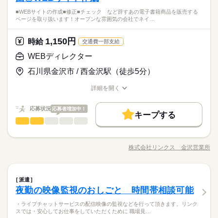
ネイルはまつエクもOK
男性
女性
男女の割合
ど 未経験スタートの方も 映像の処理方法などは イチから丁寧に
【必須】 ■PCの操作（タイピングなど基本操作） 【歓迎】 ■未
続きを読む
■WEBサイトの作成■修正■チェック など辞すあの電子書籍商品を販売する
サポートするので ご安心ください♪ 【会社について】 金沢市古
経験の方 ■Office系ソフトの使用経験 ■Photoshopの使用経験
ページを取り扱います！オープンな雰囲気の会社でネイ…
映像の加工処理に関わるカンタンなお仕事をお任せします！PC
府にある会社です。 映像編集のオーダー中心に チラシ・ポスタ
続きを読む
【活躍中】 ■20代～40代の男女スタッフ 【その他】 ■髪型・髪
ひとりで
みんなで
仕事の仕方
を使用したもくもく作業に興味ある方にオススメです♪デザイン
ーのほか 各種VIなどのデザインを担っています。 ※R指定のコ
色自由
映像・音響・マルチメディア関連
業界
ソフトなどの経験者は大歓迎です◎
ンテンツ取扱いあり 【職場環境】 ■丁寧な教育制度で安心 ■空
1,150円
時給
続きを読む
交通費一部支給
調完備でカイテキ ■座り作業でラクラク ■服装自由 ■髪型自由、
しずか
にぎやか
応募資格
職場の様子
WEBディレクター
ネイルはまつエクもOK
【必須】 ■PCの操作（タイピングなど基本操作） 【歓迎】 ■未
お仕事の特徴
時給 1,100円
給与
石川県金沢市 / 西金沢駅（徒歩5分）
経験の方 ■Office系ソフトの使用経験 ■Photoshopの使用経験
詳しい募集要項をすべて見る
映像の加工処理に関わるカンタンなお仕事をお任せします！PC
基本特徴
【活躍中】 ■20代～40代の男女スタッフ 【その他】 ■髪型・髪
【給与備考】 ＜月収例＞ 時給1,100円×8時間×21日 ＝月収184,0
を使用したもくもく作業に興味ある方にオススメです♪デザイン
詳細を開く
色自由
00円 【交通費備考】 ※規定あり：距離に応じて支給
未経験OK
新卒・第二
20代活躍
30代活躍
40代活躍
ソフトなどの経験者は大歓迎です◎
職種/応募資格
お仕事の特徴
給与/時間/休日
続きを読む
応募する
募集条件
応募状況
応募者増加中！
キープする
続きを読む
勤務先公開
大量募集
交通費
即日スタート
続きを読む
WEBディレクター
職種
男性
女性
男女の割合
時給 1,100円
給与
詳しい募集要項をすべて見る
勤務地固定
主婦・主夫
基本特徴
■WEBサイトの作成 ■修正 ■チェック など 辞すあの電子書籍
【給与備考】 ＜月収例＞ 時給1,100円×8時間×21日 ＝月収184,0
商品を 販売するページを取り扱います！ オープンな雰囲気の会
長期
期間・時間
未経験OK
新卒・第二
20代活躍
30代活躍
40代活躍
就業時間・曜日
00円 【交通費備考】 ※規定あり：距離に応じて支給
株式会社リンクス 金沢営業所
ひとりで
みんなで
仕事の仕方
職種/応募資格
お仕事の特徴
給与/時間/休日
社で ネイル・服装・髪色は自由です！ 清潔感のある職場で働け
募集条件
続きを読む
09：00～18：00
週4日
ます♪ フロア人数は30名程で 現在20代～30代の方や 派遣スタッ
応募する
■勤務時間は応相談
勤務先公開
大量募集
交通費
即日スタート
フも活躍中！ 入社後2週間程は派遣会社にて研修を行う為、 出
続きを読む
しずか
にぎやか
職場の様子
続きを読む
働き方・環境
続きを読む
WEBディレクター
職種
社が必要になります！ その後は週1回の出社となり 先方のPCで
派遣
男性
女性
男女の割合
勤務地固定
主婦・主夫
インターネット・Web関連
＜休憩時間＞
業界
リモートワークとなります！ リモートワーク後もフォローをす
ブランクOK
社会保険制度
研修制度
服装自由
夜勤の映像監視のおしごと 時間帯相談可能
■WEBサイトの作成 ■修正 ■チェック など 辞すあの電子書籍
就業時間・曜日
働き方・環境
■最低45分以上：6時間を超える場合
週4日
るので安心♪ 敷地内はコンビニ・自動販売機があります！
応募資格
商品を 販売するページを取り扱います！ オープンな雰囲気の会
禁煙・分煙
バイク自転車
車OK
派遣活躍中
長期
期間・時間
・ライブチャットサービスの配信映像の監視などを行って頂きます。リンク
ひとりで
みんなで
ブランクOK
社会保険制度
研修制度
服装自由
仕事の仕方
社で ネイル・服装・髪色は自由です！ 清潔感のある職場で働け
■タイピングができればOK ■協調性がある方 ※R18コンテンツ
スでは・安心してお仕事をしていただくために 職場見…
続きを読む
ルーティン
英語不要
PC不要
電話なし
09：00～18：00
ます♪ フロア人数は30名程で 現在20代～30代の方や 派遣スタッ