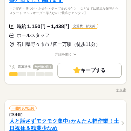
事と両立して働けます
土日祝休
シフト勤務
な方を浴室までお連れします お部屋も清掃します ▼12：00 配
休日・休暇
お仕事の特徴
下記時間内、週2日・1日4h～勤務OK 【早番】07：00～16：00
容】受付、会計業務、レセプト入力、カルテ管理、電話予約応
◆未経験者歓迎！ ※接客業務の経験がある方歓迎。
膳、食事介助 ▼13：00 休憩 ▼14：00 簡単なレクリエーション
働き方・環境
【日勤】09：00～18：00 【遅番】11：00～20：00 週2日～O
・ご案内・盛つけ・お会計・テーブルの片付け などまずは簡単な業務から
対などをお願いします。 ▼こちらのお仕事のほかにも 電話なし
◆シフト制（週3日～OK） 【お昼だけ】【夜間だけ】 【平日休
基本特徴
▼15：00 利用者さまへのお茶出し等 ▼16：00 ミーティング、
スタート セルフオーダー導入なので接客がカンタン】…
ブランクOK
社会保険制度
日払い
週払い
K！ 【平日のみ】【土日のみ】 【昼勤のみ】【夜勤のみ】 いろ
のコツコツ系データ入力や英語を使う事務、 大学やコールセン
続きを読む
み】【土日休み】 あなたのライフバランスを 崩さない働き方を
ケア記録の記入 ▼17：00 退勤 ※施設により異なります ※試用
未経験OK
新卒・第二
40代活躍
んなシフトのお仕事をご紹介できます。 ぜひご相談ください。 -
続きを読む
ターなどのお仕事も扱っています。 在宅のお仕事があるエリア
お選びいただけます ※お盆や年末年始のお休みも考慮いたしま
◆車通勤ＯＫ！無料駐車場完備！近くに飲食店・コンビニあ
バイク自転車
時給 1,250円～1,300円
車OK
OPスタッフ
期間（初回2カ月契約/同条件） ※週15時間～
給与
-----1日のスケジュール例------ ▼9：00 出勤、ミーティング 当日
も☆ 9月・10月スタートもご相談ください♪
詳しい募集要項をすべて見る
1,150円～1,438円
す
時給
交通費一部支給
り！ 制服があり朝の身支度がラクラク！同業務の方もいる
募集条件
のお仕事内容を把握します ▼10：00 入浴・清掃 歩行が不安定
このお仕事は、働いた分の給料を給料日を待たずに受け取れる
続きを読む
応募資格
ので安心して就業できます！
即日スタート
履歴書不要
WEB登録
な方を浴室までお連れします お部屋も清掃します ▼12：00 配
ホールスタッフ
『速払いサービス』を利用できます（利用規定あり）
続きを読む
休日・休暇
◆未経験者歓迎！ ※接客業務の経験がある方歓迎。
膳、食事介助 ▼13：00 休憩 ▼14：00 簡単なレクリエーション
応募する
就業時間・曜日
◆シフト制（週3日～OK） 【お昼だけ】【夜間だけ】 【平日休
石川県野々市市 / 四十万駅（徒歩11分）
▼15：00 利用者さまへのお茶出し等 ▼16：00 ミーティング、
み】【土日休み】 あなたのライフバランスを 崩さない働き方を
ケア記録の記入 ▼17：00 退勤 ※施設により異なります ※試用
残業なし
土日祝休
長期
期間・時間
お選びいただけます ※お盆や年末年始のお休みも考慮いたしま
詳細を開く
時給 1,250円～1,300円
期間（初回2カ月契約/同条件） ※週15時間～
基本特徴
給与
募集条件
未経験OK
新卒・第二
40代活躍
職種/応募資格
お仕事の特徴
給与/時間/休日
詳しい募集要項をすべて見る
す
働き方・環境
8：30～17：30 ※残業はほとんどありません。※休憩は６０分
就業時間・曜日
このお仕事は、働いた分の給料を給料日を待たずに受け取れる
即日スタート
履歴書不要
WEB登録
続きを読む
です。
応募状況
社会保険制度
今が狙い目！
研修制度
資格支援
制服あり
日払い
『速払いサービス』を利用できます（利用規定あり）
キープする
働き方・環境
残業なし
土日祝休
ホールスタッフ
サービス関連
業界
職種
週払い
禁煙・分煙
車OK
社員食堂
応募する
社会保険制度
研修制度
資格支援
制服あり
日払い
続きを読む
土曜 日曜 祝日
休日・休暇
・ご案内 ・盛つけ ・お会計 ・テーブルの片付け など まずは
活かせるスキル
長期
期間・時間
週払い
禁煙・分煙
車OK
社員食堂
簡単な業務からスタート！ 【セルフオーダー導入なので接客が
※土・日・祝がお休み。※企業カレンダーで土曜出勤ありま
すき家
Word
Excel
活かせるスキル
職種/応募資格
お仕事の特徴
給与/時間/休日
カンタン】 注文はお客様自身でオーダーするセルフオーダー式
Word
Excel
8：30～17：30 ※残業はほとんどありません。※休憩は６０分
す。
です。 レジはセルフ会計を導入しており、 現金の受け渡しはほ
朝って、ごはんを作って、 お子さんを見送って、 家事をこなし
です。
とんどありません。 ※一部店舗を除く すぐに覚えられるお仕事
続きを読む
て… となかなか落ち着かないですよね。 そんなときは、 少し落
ホールスタッフ
職種
内容ですし 研修・マニュアルがあるので 初バイトの人もご心配
一週間以内公開
ち着いてから、 お昼ごろに出勤！ 週2日・1日2h～組めるので、
なく！
お迎えの時間にも間に合います☆ 「子どもの発表会の日は そっ
正社員
土曜 日曜 祝日
休日・休暇
・ご案内 ・盛つけ ・お会計 ・テーブルの片付け など まずは
ちを優先したい…！」 というのも、もちろんOK！ シフトは自
続きを読む
サービス関連
人と話さずモクモク集中♪かんたん軽作業！土
応募資格
業界
簡単な業務からスタート！ 【セルフオーダー導入なので接客が
※土・日・祝がお休み。※企業カレンダーで土曜出勤ありま
己申告制。 家庭と両立して、 楽しく働いてくださいね♪ 【服装
カンタン】 注文はお客様自身でオーダーするセルフオーダー式
日祝休＆残業少なめ
■未経験活躍中 ■学生・フリーター・主婦（夫）さん活躍中！ ■
す。
について】 キャップ、シャツ、ズボン、 エプロン、ベルトまで