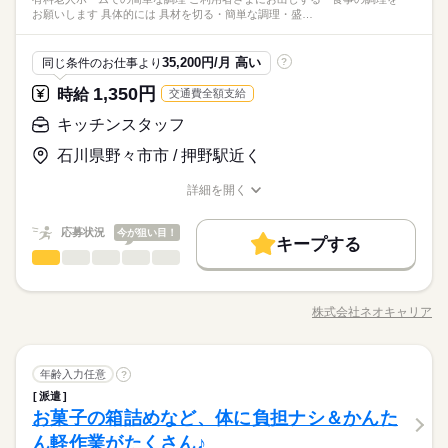
わるお仕事が したい方、大歓迎です。
続きを読む
◇土日祝休み ※勤務先によって異なります。 ◇有給休暇あり
の職場です。 食事作りを通して社会や医療業界に 貢献したいと
派遣活躍中
産休・育休
社会保険制度
研修制度
日払い
週払い
お願いします 具体的には 具材を切る・簡単な調理・盛…
雇用派遣■ UTエージェントと期間を定めない雇用契約を結び、
その他
業界
（入社6ヵ月後に10日付与） ◇産休・育休制度あり 休日多めの
いう方を歓迎しています。
派遣先でご勤務いただきます。 正社員雇用となりますので、派
続きを読む
職場が多いでが、 月給制なので給料は安定です！
…………………………………………………… 【昇給ありでしっ
禁煙・分煙
バイク自転車
車OK
寮・社宅
続きを読む
遣先で働いていない期間が発生した場合でも雇用契約は継続さ
かり稼げる！】 頑張りに応じて給与が上がるので、 やりがいを
続きを読む
応募資格
35,200円/月 高い
同じ条件のお仕事より
?
派遣活躍中
れます。
持って働けるのが魅力です♪ 長期で働くことを考えている方や、
続きを読む
・栄養士免許必須 ・年齢・性別不問 ・経験者優遇 ・ブランクの
休日・休暇
1,350円
頑張りを給与で還元してもらえる職場で 働きたいという方にオ
時給
交通費全額支給
月給 220,000円～230,000円
給与
【病院/クリニックの栄養士】 食事補助など充実した 待遇が魅力
ある方歓迎 ※70歳～雇止め制度あり※有期雇用
詳しい募集要項をすべて見る
ススメ！ 経験や年齢は不問で歓迎しています◎
お仕事の特徴
◇土日祝休み ※勤務先によって異なります。 ◇有給休暇あり
の職場です。 食事作りを通して社会や医療業界に 貢献したいと
キッチンスタッフ
月給22万円～23万円
…………………………………………………… 【「食」に想いを
（入社6ヵ月後に10日付与） ◇産休・育休制度あり 休日多めの
いう方を歓迎しています。
基本特徴
込める会社です】 私たちメフォスは、1962年の創業以来、 学校
職場が多いでが、 月給制なので給料は安定です！
…………………………………………………… 【昇給ありでしっ
石川県野々市市 / 押野駅近く
続きを読む
※経験・能力により優遇
給食や産業給食、福祉給食など 全国の約2000ヵ所の施設におい
20代活躍
30代活躍
40代活躍
50代活躍
60代歓迎
応募する
かり稼げる！】 頑張りに応じて給与が上がるので、 やりがいを
続きを読む
※研修期間3ヶ月有（期間中の雇用形態は同条件、給与は同条
て 「食」のサービスを提供しています。 60年以上積み上げてき
持って働けるのが魅力です♪ 長期で働くことを考えている方や、
詳細を開く
続きを読む
正社員登用
件）
たノウハウを活かしながら、 「食に想いを。人にぬくもり
職種/応募資格
お仕事の特徴
給与/時間/休日
頑張りを給与で還元してもらえる職場で 働きたいという方にオ
月給 220,000円～230,000円
給与
を。」を モットーにお客さまや従業員、 そして社会に貢献して
募集条件
詳しい募集要項をすべて見る
続きを読む
ススメ！ 経験や年齢は不問で歓迎しています◎
応募状況
今が狙い目！
いくことを大切にしています。
月給22万円～23万円
キープする
…………………………………………………… 【「食」に想いを
勤務先公開
勤務地固定
主婦・主夫
基本特徴
長期
期間・時間
キッチンスタッフ
職種
込める会社です】 私たちメフォスは、1962年の創業以来、 学校
男性
女性
男女の割合
※経験・能力により優遇
20代活躍
30代活躍
40代活躍
50代活躍
60代歓迎
給食や産業給食、福祉給食など 全国の約2000ヵ所の施設におい
就業時間・曜日
（1）5：00～18：30 週5日 実働8時間 月曜～日曜（祝日含
―――――――――――――――――― ★★有料老人ホームで
応募する
※研修期間3ヶ月有（期間中の雇用形態は同条件、給与は同条
て 「食」のサービスを提供しています。 60年以上積み上げてき
む） 時間外勤務なし 【休日】 週休2日制（年間休日122日）
の簡単な調理★★ ―――――――――――――――――― ◇ご
家庭都合休可
シフト勤務
正社員登用
株式会社ネオキャリア
件）
ひとりで
みんなで
仕事の仕方
たノウハウを活かしながら、 「食に想いを。人にぬくもり
職種/応募資格
お仕事の特徴
給与/時間/休日
利用者さまにお出しする 食事の調理をお願いします。 ≪具体
募集条件
勤務先公開
勤務地固定
主婦・主夫
を。」を モットーにお客さまや従業員、 そして社会に貢献して
働き方・環境
的には≫ ・具材を切る ・簡単な調理 ・盛り付け ・皿洗い（機
続きを読む
就業時間・曜日
働き方・環境
いくことを大切にしています。
家庭都合休可
シフト勤務
続きを読む
械洗浄） 毎日スタッフ同士相談しながら 分担して昼食を作って
続きを読む
ブランクOK
社会保険制度
制服あり
車OK
まかない
長期
期間・時間
キッチンスタッフ
医療・介護・福祉関連
業界
職種
いきます！ 慣れるまでは、先輩の指示通りに 作業を進めていた
年齢入力任意
?
ブランクOK
社会保険制度
制服あり
車OK
まかない
男性
女性
男女の割合
だければOK！ できることから少しずつ 慣れていって下さい。
派遣
（1）5：00～18：30 週5日 実働8時間 月曜～日曜（祝日含
―――――――――――――――――― ★★有料老人ホームで
料理に興味があれば必ず活躍できますよ。 ※定員状況により他
休日・休暇
お菓子の箱詰めなど、体に負担ナシ＆かんた
応募資格
む） 時間外勤務なし 【休日】 週休2日制（年間休日122日）
の簡単な調理★★ ―――――――――――――――――― ◇ご
の業態の施設を ご紹介させていただくこともございます。
ひとりで
みんなで
仕事の仕方
利用者さまにお出しする 食事の調理をお願いします。 ≪具体
ん軽作業がたくさん♪
シフトにより異なる
未経験の方、ブランクのある方歓迎！ 人柄・やる気を重視して