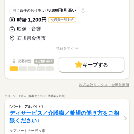
禁煙・分煙
バイク自転車
車OK
派遣活躍中
の取扱いあり。 ＜尚可＞ ■office系ソフトのスキル ■事務の実務
土曜 日曜 祝日
休日・休暇
■勤務時間は応相談
新しいオフィスにて WEBサイト作成のお仕事です！ リモートワ
フも活躍中！ 入社後2週間程は派遣会社にて研修を行う為、 出
続きを読む
経験 ＜歓迎＞ ■未経験OK ■友人と応募OK ■ネイル・服装・髪
しずか
にぎやか
職場の様子
ルーティン
英語不要
PC不要
電話なし
ークも 対応しております♪ 派遣スタッフも活躍中◎
社が必要になります！ その後は週1回の出社となり 先方のPCで
8,800円/月 高い
■会社カレンダーあり
同じ条件のお仕事より
?
色自由 現在、20代～30代の 女性スタッフが活躍中！
インターネット・Web関連
＜休憩時間＞
業界
リモートワークとなります！ リモートワーク後もフォローをす
■有給休暇：半年後10日付与
続きを読む
1,200円
時給
■最低45分以上：6時間を超える場合
交通費一部支給
るので安心♪ 敷地内はコンビニ・自動販売機があります！
応募資格
続きを読む
映像・音響
■タイピングができればOK ■協調性がある方 ※R18コンテンツ
時給 1,150円
給与
の取扱いあり。 ＜尚可＞ ■office系ソフトのスキル ■事務の実務
土曜 日曜 祝日
休日・休暇
詳しい募集要項をすべて見る
石川県金沢市
新しいオフィスにて WEBサイト作成のお仕事です！ リモートワ
経験 ＜歓迎＞ ■未経験OK ■友人と応募OK ■ネイル・服装・髪
【給与備考】 ＜収入例＞ ■月収193,200円 ＜入社時教育につい
お仕事の特徴
ークも 対応しております♪ 派遣スタッフも活躍中◎
■会社カレンダーあり
色自由 現在、20代～30代の 女性スタッフが活躍中！
て＞ 就業開始前に ビジネスマナートレーニングを 受けることが
詳細を開く
■有給休暇：半年後10日付与
基本特徴
続きを読む
職種/応募資格
お仕事の特徴
給与/時間/休日
できるので マナーや安全知識について 学ぶことができます♪ ※
応募する
受講時給は初月の給与に付与 ※5S/KYT/挨拶・礼儀などビジネ
未経験OK
新卒・第二
20代活躍
30代活躍
40代活躍
続きを読む
応募状況
今が狙い目！
スマナー 【交通費備考】 ■距離に応じて支給
続きを読む
キープする
50代活躍
時給 1,150円
映像・音響
給与
職種
男性
女性
男女の割合
詳しい募集要項をすべて見る
募集条件
続きを読む
【給与備考】 ＜収入例＞ ■月収193,200円 ＜入社時教育につい
・ライブチャットサービスの配信映像の監視などを行って頂き
長期
期間・時間
て＞ 就業開始前に ビジネスマナートレーニングを 受けることが
ます。 リンクスでは ・安心してお仕事をしていただくために
大量募集
交通費
勤務地固定
主婦・主夫
基本特徴
株式会社リンクス 金沢営業所
ひとりで
みんなで
仕事の仕方
職種/応募資格
お仕事の特徴
給与/時間/休日
できるので マナーや安全知識について 学ぶことができます♪ ※
「職場見学」の機会を設けています ・ご応募いただいた方から
09：30～18：30 ■休憩時間 …実働6時間を越える場合、45分以
応募する
続きを読む
未経験OK
新卒・第二
20代活躍
30代活躍
40代活躍
就業時間・曜日
受講時給は初月の給与に付与 ※5S/KYT/挨拶・礼儀などビジネ
順に 「職場見学のスケジュール」を 決めています ・ゆっく
上 実働8時間を越える場合、60分以上 ■残業なし 【アピール
ハローワーク求人（掲載元：白山公共職業安定所）
スマナー 【交通費備考】 ■距離に応じて支給
り検討したい…けど募集定員枠を 取られたくないとお考えの
続きを読む
続きを読む
ポイント】 ■プライベート充実 …土日祝お休みなので 自分の
残業なし
土日祝休
しずか
家庭都合休可
にぎやか
50代活躍
職場の様子
映像・音響
職種
方は お早めにご応募ください お仕事するか決めるのは 「職場
予定を合わせやすい♪ ■オシャレOK …ネイル・服装・髪色自由
男性
女性
男女の割合
募集条件
パート・アルバイト
インターネット・Web関連
業界
大量募集
交通費
勤務地固定
主婦・主夫
見学」してからでかまいません 「やっぱりやめておきます」と
働き方・環境
なので あなたらしく働けます◎
続きを読む
続きを読む
・ライブチャットサービスの配信映像の監視などを行って頂き
ディサービス／介護職／希望の働き方をご相
就業時間・曜日
お断りでもOK その場合は、もっとあなたに合いそうな お仕事
残業なし
土日祝休
家庭都合休可
長期
期間・時間
応募資格
ます。 リンクスでは ・安心してお仕事をしていただくために
ブランクOK
社会保険制度
研修制度
制服あり
談ください♪
をあわせてご紹介いたします！ まずは「お仕事を探している」
ひとりで
みんなで
仕事の仕方
働き方・環境
「職場見学」の機会を設けています ・ご応募いただいた方から
09：30～18：30 ■休憩時間 …実働6時間を越える場合、45分以
・20代～50代の男女活躍中
の あなたからのご応募をお待ちしています
続きを読む
服装自由
禁煙・分煙
バイク自転車
車OK
順に 「職場見学のスケジュール」を 決めています ・ゆっく
土曜 日曜 祝日
休日・休暇
ブランクOK
社会保険制度
研修制度
制服あり
上 実働8時間を越える場合、60分以上 ■残業なし 【アピール
・未経験可
ケアパートナー野々市
働きやすい環境です。（休憩時間はリラックスできるスペース
り検討したい…けど募集定員枠を 取られたくないとお考えの
続きを読む