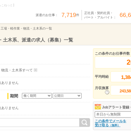
らこねっと】
正社員・契約社員・
7,719
66,
派遣のお仕事：
件
パート・アルバイト：
工場・軽作業・物流・土木系の一覧
・土木系、派遣の求人（募集）一覧
この条件のお仕事件数
2
・物流・土木系すべて
1,38
平均時給
はありません
月収換算
243,58
期間
Jobアラート登録
はありません
この条件でメールを
受け取る
（無料）