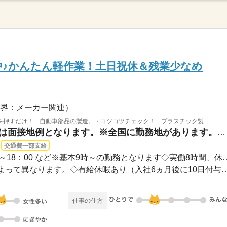
♪かんたん軽作業！土日祝休＆残業少なめ
界：メーカー関連）
押すだけ！ 自動車部品の製造。・コツコツチェック！ プラスチック製...
石川県能美市 / ※こちらは面接地例となります。※全国に勤務地があります。お住いのお...
交通費一部支給
◇9：00～18：00◇10：00～18：00 など※基本9
◇土日祝休み ※勤務先によって異なります。◇有給休暇あり（入社
仕事の仕方