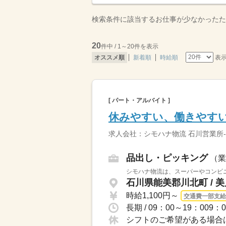
検索条件に該当するお仕事が少なかったた
20
件中 / 1～20件を表示
表
オススメ順
新着順
時給順
[ パート・アルバイト ]
休みやすい、働きやす
求人会社：シモハナ物流 石川営業所-
品出し・ピッキング
（業
シモハナ物流は、スーパーやコンビニ
石川県能美郡川北町 / 
時給1,100円～
交通費一部支給
シフトのご希望がある場合