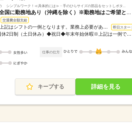
 シンプルワーク！≪具体的には≫・手のひらサイズの部品をセットしボタ...
石川県能美郡川北町 / ※全国に勤務地あり（沖縄を除く）※勤務地はご希望と通いやすさ...
交通費全額支給
即日〜 / 08：30～17：30※上記はシフトの一例となります。業務上必要がある場合や配属...
即日スター
＜年間休日125日＞◆完全週休2日制（土日休み）◆祝日◆年末年始休暇※上記は一例です。配...
仕事の仕方
詳細を見る
キープする