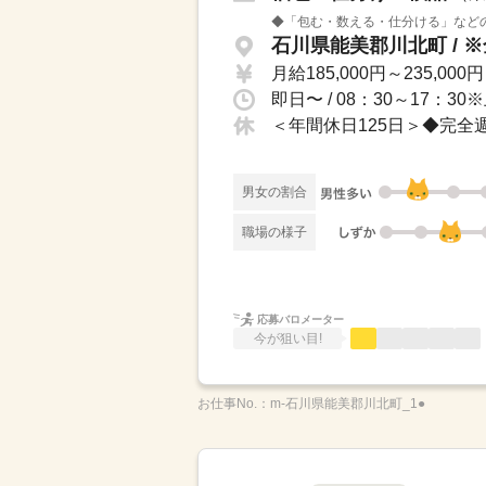
◆「包む・数える・仕分ける」などの
月給185,000円～235,000円
男女の割合
職場の様子
応募バロメーター
今が狙い目!
お仕事No.：
m-石川県能美郡川北町_1●