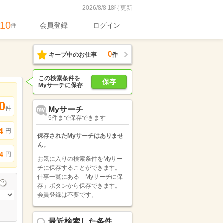
2026/8/8 18時更新
610
会員登録
ログイン
件
0
キープ中のお仕事
件
この検索条件を
保存
Myサーチに保存
0
件
Myサーチ
5件まで保存できます
4
円
保存されたMyサーチはありませ
ん。
円
4
お気に入りの検索条件をMyサー
チに保存することができます。
仕事一覧にある「Myサーチに保
存」ボタンから保存できます。
会員登録は不要です。
最近検索した条件