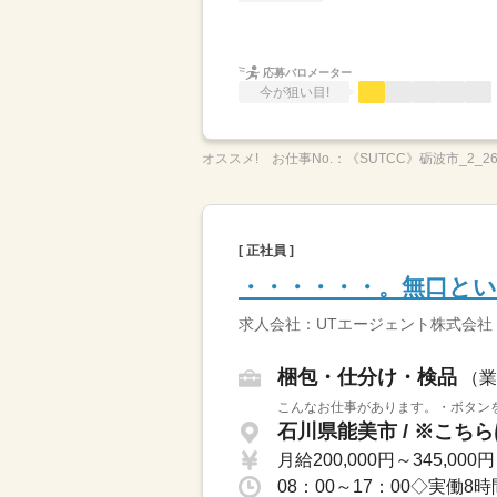
応募バロメーター
今が狙い目!
オススメ!
お仕事No.：
《SUTCC》砺波市_2_26
[ 正社員 ]
・・・・・・。無口とい
求人会社：UTエージェント株式会社
梱包・仕分け・検品
（業
こんなお仕事があります。・ボタンを
月給200,000円～345,000円