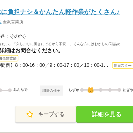
体に負担ナシ＆かんたん軽作業がたくさん♪
ス
金沢営業所
界：その他）
たい」「久しぶりに働きにでるから不安…」そんな方にはおかしの”箱詰め...
※詳細はお問合せください。
費全額支給
3ヵ月以上 即日〜 / 【勤務時間例】8：00-16：00／9：00-17：00／10：00-19：00／6：0...
即日スター
職場の様子
詳細を見る
キープする