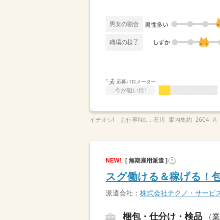
男女の割合
職場の様子
応募バロメーター
今が狙い目!
イチオシ!
お仕事No.：
石川_庫内集約_2604_A
NEW!
[ 無期雇用派遣 ]
?
スグ働ける＆稼げる！包
派遣会社：
株式会社テクノ・サービ
梱包・仕分け・検品
（業