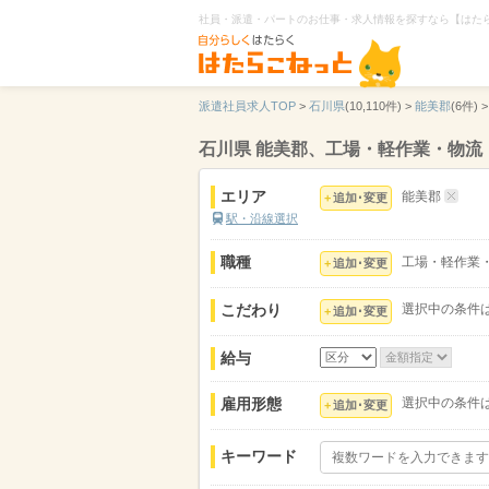
社員・派遣・パートのお仕事・求人情報を探すなら【はた
派遣社員求人TOP
>
石川県
(10,110件) >
能美郡
(6件) >
石川県 能美郡、工場・軽作業・物流
エリア
能美郡
追加･変更
駅・沿線選択
職種
工場・軽作業
追加･変更
こだわり
選択中の条件
追加･変更
給与
雇用形態
選択中の条件
追加･変更
キーワード