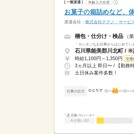
[ 一般派遣 ]
年齢入力任意
?
お菓子の箱詰めなど、
派遣会社：
株式会社テクノ・サービ
梱包・仕分け・検品
（業
「カンタンなお仕事からはじめていき
石川県能美郡川北町 / 
時給1,100円～1,350円
交通
土日休み案件多数！
仕事の仕方
応募バロメーター
今が狙い目!