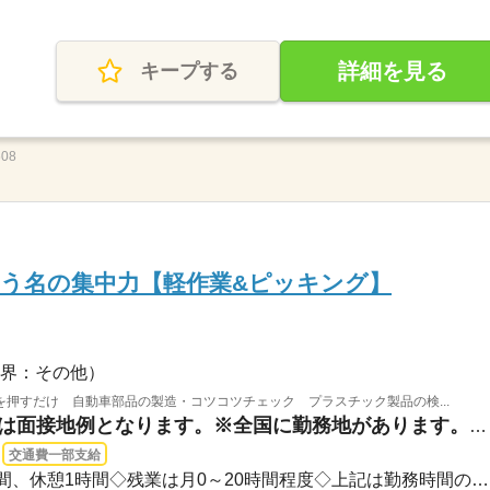
詳細を見る
キープする
08
う名の集中力【軽作業&ピッキング】
界：その他）
押すだけ 自動車部品の製造・コツコツチェック プラスチック製品の検...
石川県能美市 / ※こちらは面接地例となります。※全国に勤務地があります。お住いのお...
交通費一部支給
08：00～17：00◇実働8時間、休憩1時間◇残業は月0～20時間程度◇上記は勤務時間の一例▼...