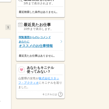
3件まで表示されます。
最近検索した条件はありません。
最近見たお仕事
1
10件まで表示します。
閲覧履歴からのレコメンド
あなたに
オススメのお仕事情報
最近見たお仕事はありません。
あなたもキニナル
使ってみない？
山梨県の女性が
株式会社スタッ
フ・アクティオ
にキニナルを送り
ました。
石川県の女性が
株式会社オープン
キニナルとは
ループパートナーズ
にキニナルを
9：00～13：...
送りました。