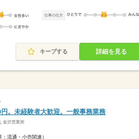
仕事の仕方
詳細を見る
キープする
00円。未経験者大歓迎。一般事務業務
ス
金沢営業所
界：流通・小売関連）