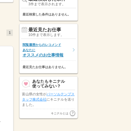
3件まで表示されます。
最近検索した条件はありません。
最近見たお仕事
1
10件まで表示します。
閲覧履歴からのレコメンド
あなたに
オススメのお仕事情報
最近見たお仕事はありません。
あなたもキニナル
使ってみない？
富山県の女性が
パーソルテンプス
タッフ株式会社
にキニナルを送り
ました。
山梨県の女性が
株式会社スタッ
キニナルとは
フ・アクティオ
にキニナルを送り
9：00～13：...
ました。