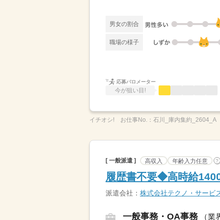
男女の割合
職場の様子
応募バロメーター
今が狙い目!
イチオシ!
お仕事No.：
石川_庫内集約_2604_A
[ 一般派遣 ]
高収入
年齢入力任意
?
履歴書不要◆高時給14
派遣会社：
株式会社テクノ・サービ
一般事務・OA事務
（業