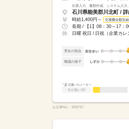
伝票入力、書類作成、システム入力、
石川県能美郡川北町 /
時給1,400円～
交通費全額支給
長期 / 【1】08：30～1
日曜 祝日 / 日祝（企業カ
男女の割合
職場の様子
応募バロメーター
今が狙い目!
お仕事No.：
908797