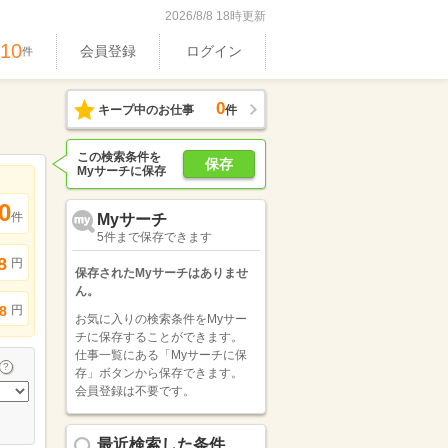
2026/8/8 18時更新
610
会員登録
ログイン
件
0
キープ中のお仕事
件
この検索条件を
保存
Myサーチに保存
0
件
Myサーチ
5件まで保存できます
8
円
保存されたMyサーチはありませ
ん。
円
8
お気に入りの検索条件をMyサー
チに保存することができます。
仕事一覧にある「Myサーチに保
存」ボタンから保存できます。
会員登録は不要です。
最近検索した条件