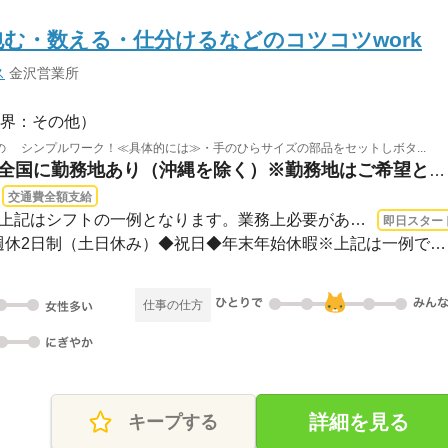
む・数える・仕分けるなどのコツコツwork
ス
金沢営業所
界：その他）
 シンプルワーク！≪具体的には≫・手のひらサイズの部品をセットしボタ...
石川県能美郡川北町 / ※全国に勤務地あり（沖縄を除く）※勤務地はご希望と通いやすさ...
交通費全額支給
即日〜 / 08：30～17：30※上記はシフトの一例となります。業務上必要がある場合や配属...
即日スター
＜年間休日125日＞◆完全週休2日制（土日休み）◆祝日◆年末年始休暇※上記は一例です。配...
仕事の仕方
詳細を見る
キープする