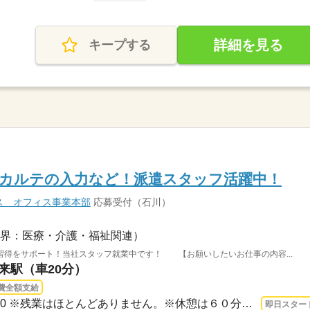
詳細を見る
キープする
子カルテの入力など！派遣スタッフ活躍中！
ス オフィス事業本部
応募受付（石川）
界：医療・介護・福祉関連）
習得をサポート！当社スタッフ就業中です！ 【お願いしたいお仕事の内容...
鶴来駅（車20分）
費全額支給
長期 即日〜 / 8：30～17：30 ※残業はほとんどありません。※休憩は６０分です。
即日スター