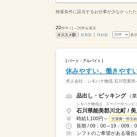
検索条件に該当するお仕事が少なかったた
20
件中 / 1～20件を表示
表
オススメ順
新着順
時給順
[ パート・アルバイト ]
休みやすい、働きやす
求人会社：シモハナ物流 石川営業所-
品出し・ピッキング
（業
シモハナ物流は、スーパーやコンビニ
石川県能美郡川北町 / 
時給1,100円～
交通費一部支給
シフトのご希望がある場合