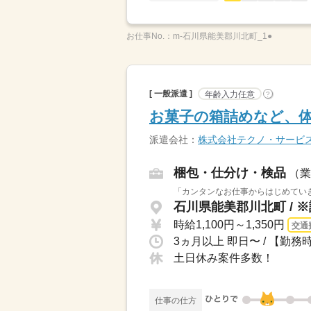
お仕事No.：
m-石川県能美郡川北町_1●
[ 一般派遣 ]
年齢入力任意
?
お菓子の箱詰めなど、
派遣会社：
株式会社テクノ・サービ
梱包・仕分け・検品
（業
「カンタンなお仕事からはじめていき
石川県能美郡川北町 / 
時給1,100円～1,350円
交通
土日休み案件多数！
仕事の仕方