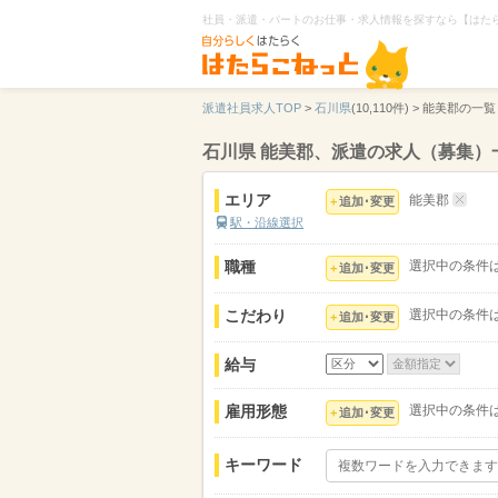
社員・派遣・パートのお仕事・求人情報を探すなら【はた
派遣社員求人TOP
>
石川県
(10,110件) >
能美郡の一覧
石川県 能美郡、派遣の求人（募集）
エリア
能美郡
追加･変更
駅・沿線選択
職種
選択中の条件
追加･変更
こだわり
選択中の条件
追加･変更
給与
雇用形態
選択中の条件
追加･変更
キーワード