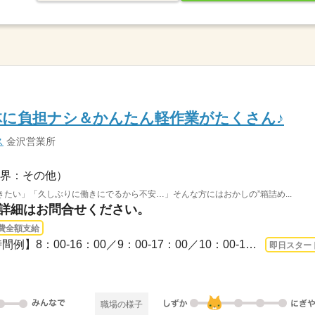
体に負担ナシ＆かんたん軽作業がたくさん♪
ス
金沢営業所
界：その他）
たい」「久しぶりに働きにでるから不安…」そんな方にはおかしの”箱詰め...
※詳細はお問合せください。
費全額支給
3ヵ月以上 即日〜 / 【勤務時間例】8：00-16：00／9：00-17：00／10：00-19：00／6：0...
即日スター
職場の様子