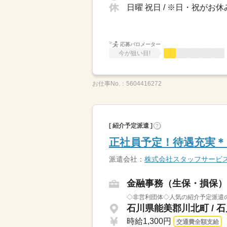
日曜 祝日 / ※日・祝がお
応募バロメーター
今が狙い目!
お仕事No.：
5604416272
[ 紹介予定派遣 ]
?
正社員予定！待遇充実
派遣会社：
株式会社スタッフサービ
金融事務（生保・損保）
◇非営利団体◇人気の紹介予定派遣
石川県能美郡川北町 / 
時給1,300円
交通費全額支給