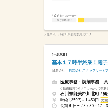
応募バロメーター
今が狙い目!
お仕事No.：
t-石川県能美郡川北町_A
[ 一般派遣 ]
基本１７時半終業！電
派遣会社：
株式会社スタッフサービ
医療事務・調剤事務
（業
◇医療機関◇ＯＪＴしっかりで業務
石川県能美郡川北町 / 
時給1,350円～1,450円
交通