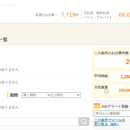
らこねっと】
正社員・契約社員・
7,719
66,
派遣のお仕事：
件
パート・アルバイト：
一覧
この条件のお仕事件数
2
はありません
1,28
平均時給
はありません
月収換算
226,68
期間
Jobアラート登録
はありません
この条件でメールを
受け取る
（無料）