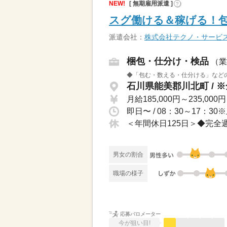
NEW!
[ 無期雇用派遣 ]
?
スグ働ける＆稼げる！包
派遣会社：
株式会社テクノ・サービ
梱包・仕分け・検品
（業
◆「包む・数える・仕分ける」などの
月給185,000円～235,000円
男女の割合
職場の様子
応募バロメーター
今が狙い目!