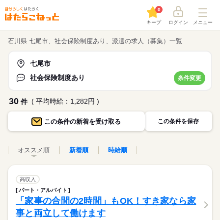
0
キープ
ログイン
メニュー
石川県 七尾市、社会保険制度あり、派遣の求人（募集）一覧
七尾市
社会保険制度あり
条件変更
30
( 平均時給：1,282円 )
件
この条件の
新着を受け取る
この条件を保存
オススメ順
新着順
時給順
高収入
パート・アルバイト
「家事の合間の2時間」もOK！すき家なら家
事と両立して働けます