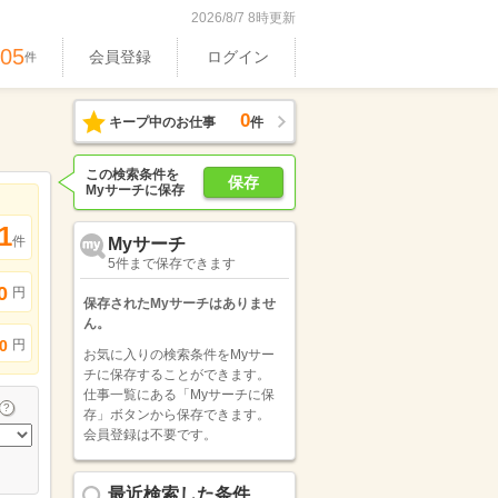
2026/8/7 8時更新
605
会員登録
ログイン
件
0
キープ中のお仕事
件
この検索条件を
保存
Myサーチに保存
1
件
Myサーチ
5件まで保存できます
0
円
保存されたMyサーチはありませ
ん。
円
0
お気に入りの検索条件をMyサー
チに保存することができます。
仕事一覧にある「Myサーチに保
存」ボタンから保存できます。
会員登録は不要です。
最近検索した条件