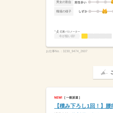
男女の割合
職場の様子
応募バロメーター
今が狙い目!
お仕事No.：
3230_9474_2607
NEW!
[ 一般派遣 ]
【積み下ろし1回！】腰