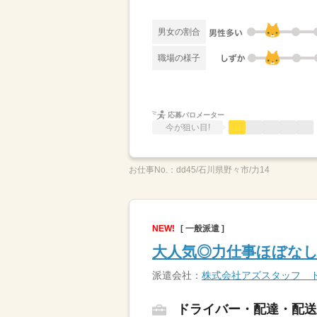
男女の割合
職場の様子
応募バロメーター
今が狙い目!
お仕事No.：
dd45/石川県野々市/力14
NEW!
[ 一般派遣 ]
大人気◎力仕事ほぼなし
派遣会社：
株式会社アズスタッフ 
ドライバー・配達・配送