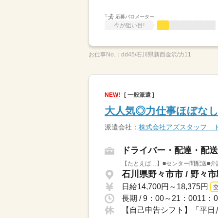
応募バロメーター
今が狙い目!
お仕事No.：
dd45/石川県新西金沢/力11
NEW!
[ 一般派遣 ]
大人気◎力仕事ほぼなし
派遣会社：
株式会社アズスタッフ 
ドライバー・配達・配送
【たとえば…】■センター間配送■介
石川県野々市市 / 野々市
日給14,700円～18,375円
長期 / 9：00～21：001
【自己申告シフト】「平日だ