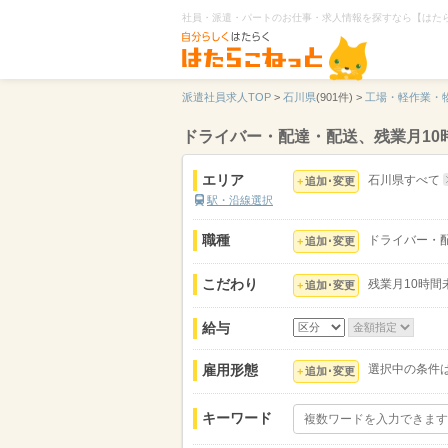
社員・派遣・パートのお仕事・求人情報を探すなら【はた
派遣社員求人TOP
>
石川県
(901件) >
工場・軽作業・
ドライバー・配達・配送、残業月10
エリア
石川県すべて
追加･変更
駅・沿線選択
職種
ドライバー・
追加･変更
こだわり
残業月10時間
追加･変更
給与
雇用形態
選択中の条件
追加･変更
キーワード