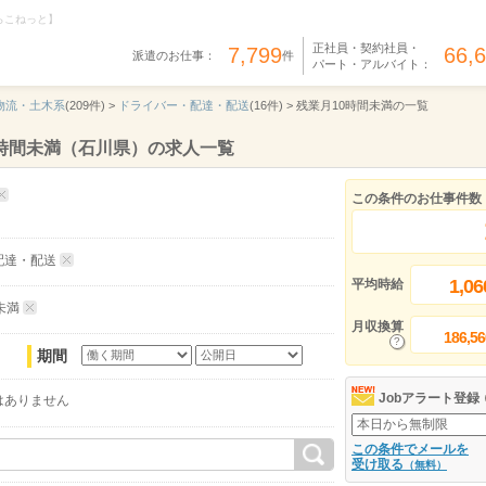
らこねっと】
正社員・契約社員・
7,799
66,
派遣のお仕事：
件
パート・アルバイト：
物流・土木系
(209件) >
ドライバー・配達・配送
(16件) >
残業月10時間未満の一覧
時間未満（石川県）の求人一覧
この条件のお仕事件数
配達・配送
1,06
平均時給
未満
月収換算
186,56
期間
Jobアラート登録
はありません
この条件でメールを
受け取る
（無料）