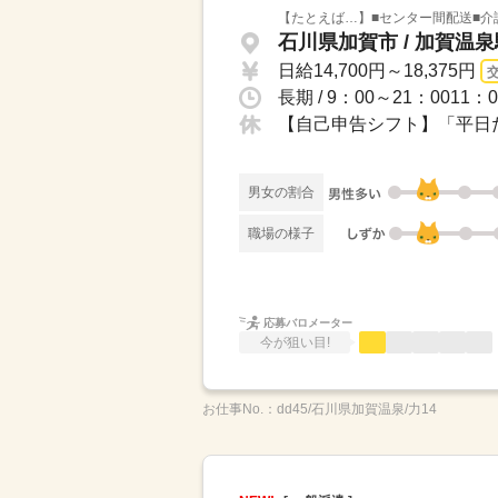
【たとえば…】■センター間配送■介
石川県加賀市 / 加賀温泉
日給14,700円～18,375円
長期 / 9：00～21：001
【自己申告シフト】「平日だ
男女の割合
職場の様子
応募バロメーター
今が狙い目!
お仕事No.：
dd45/石川県加賀温泉/力14