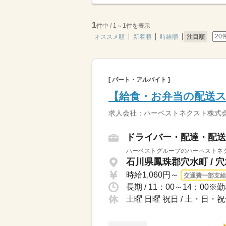
1
件中 / 1～1件を表示
オススメ順
新着順
時給順
注目順
[ パート・アルバイト ]
【給食・お弁当の配送ス
求人会社：ハーベストネクスト株式会
ドライバー・配達・配送
ハーベストグループのハーベストネク
石川県鳳珠郡穴水町 / 
時給1,060円～
交通費一部支給
長期 / 11：00～14：0
土曜 日曜 祝日 / 土・日