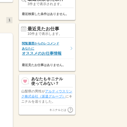
3件まで表示されます。
最近検索した条件はありません。
1
最近見たお仕事
10件まで表示します。
閲覧履歴からのレコメンド
あなたに
オススメのお仕事情報
最近見たお仕事はありません。
あなたもキニナル
使ってみない？
山梨県の男性が
アルティウスリン
ク株式会社（派遣グループ）
にキ
ニナルを送りました。
ピックル株式会社
が山梨県の男性
キニナルとは
にキニナルを送りました。