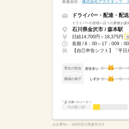
派遣会社：
株式会社アズスタッフ 
ドライバー・配達・配送
ドライバーの皆様へ日々の業務お疲れ
石川県金沢市 / 森本駅
日給14,700円～18,375円
長期 / 8：00～17：009
【自己申告シフト】「平日だ
男女の割合
職場の様子
応募バロメーター
今が狙い目!
お仕事No.：
dd45/石川県森本/力3