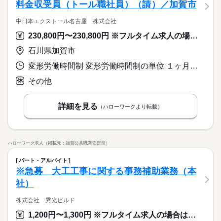
料金収受員（トール職社員）（請）／加賀市
中日本エクストール名古屋 株式会社
230,800円〜230,800円 ※フルタイム求人の場合は月額（換算額）、パート求人の場合は時間額を表示しています。
石川県加賀市
変形労働時間制 変形労働時間制の単位 １ヶ月単位 就業時間１ 8時40分〜9時10分 就業時間に関する特記事項 ２時間位の範囲で始業・就業時刻が変更になる場合あり
その他
詳細を見る
（ハローワークより転載）
ハローワーク求人（掲載元：加賀公共職業安定所）
パート・アルバイト
※急募 大工工事に関する事務補助業務（本
社）
株式会社 秀光ビルド
1,200円〜1,300円 ※フルタイム求人の場合は月額（換算額）、パート求人の場合は時間額を表示しています。