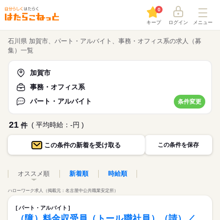
0
キープ
ログイン
メニュー
石川県 加賀市、パート・アルバイト、事務・オフィス系の求人（募
集）一覧
加賀市
事務・オフィス系
パート・アルバイト
条件変更
21
( 平均時給：-円 )
件
この条件の
新着を受け取る
この条件を保存
オススメ順
新着順
時給順
ハローワーク求人（掲載元：名古屋中公共職業安定所）
パート・アルバイト
（障）料金収受員（トール職社員）（請）／