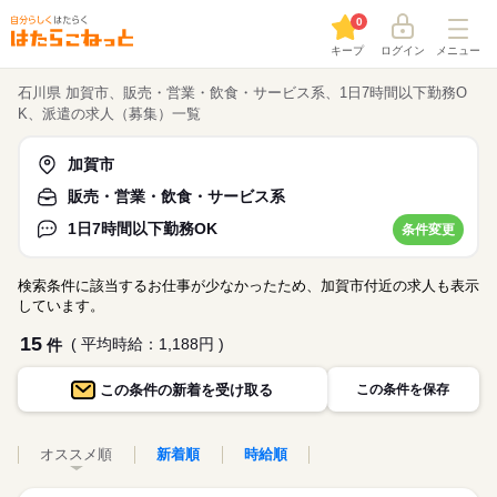
0
キープ
ログイン
メニュー
石川県 加賀市、販売・営業・飲食・サービス系、1日7時間以下勤務O
K、派遣の求人（募集）一覧
加賀市
販売・営業・飲食・サービス系
1日7時間以下勤務OK
条件変更
検索条件に該当するお仕事が少なかったため、加賀市付近の求人も表示
しています。
15
( 平均時給：1,188円 )
件
この条件の
新着を受け取る
この条件を保存
オススメ順
新着順
時給順