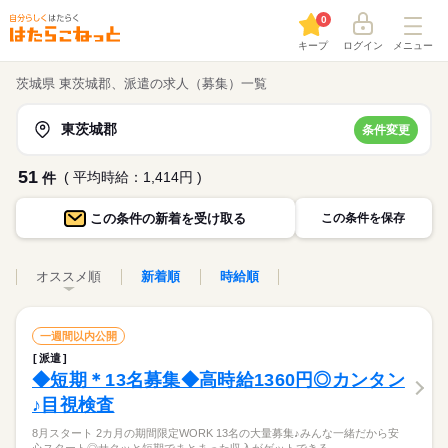
0
キープ
ログイン
メニュー
茨城県 東茨城郡、派遣の求人（募集）一覧
東茨城郡
条件変更
51
( 平均時給：1,414円 )
件
この条件の
新着を受け取る
この条件を保存
オススメ順
新着順
時給順
一週間以内公開
派遣
◆短期＊13名募集◆高時給1360円◎カンタン
♪目視検査
8月スタート 2カ月の期間限定WORK 13名の大量募集♪みんな一緒だから安