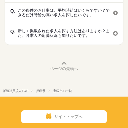
この条件のお仕事は、平均時給はいくらですか？で
Q.
きるだけ時給の高い求人を探したいです。
新しく掲載された求人を探す方法はありますか？ま
Q.
た、各求人の応募状況も知りたいです。
ページの先頭へ
派遣社員求人TOP
兵庫県
宝塚市の一覧
サイトトップへ