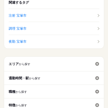
関連するタグ
注射 宝塚市
調理 宝塚市
夜勤 宝塚市
エリア
から探す
通勤時間・駅
から探す
職種
から探す
特徴
から探す