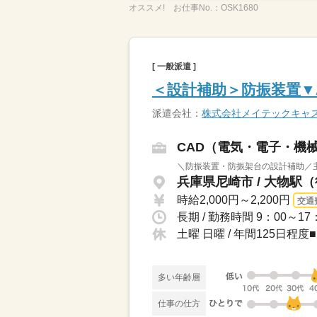
オススメ!
お仕事No.：
OSK1680
[ 一般派遣 ]
＜設計補助＞防振装置▼Aut
派遣会社：
株式会社メイテックキャ
CAD（電気・電子・機
＼防振装置・防振架台の設計補助／主
兵庫県尼崎市 / 大物駅（
時給2,000円～2,200円
交通
長期 / 勤務時間 9：00～1
土曜 日曜 / 年間125日
多い年齢層
仕事の仕方