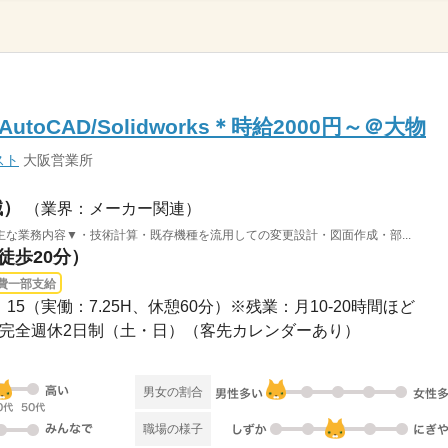
oCAD/Solidworks＊時給2000円～＠大物
スト
大阪営業所
械）
（業界：メーカー関連）
な業務内容▼・技術計算・既存機種を流用しての変更設計・図面作成・部...
徒歩20分）
費一部支給
7：15（実働：7.25H、休憩60分）※残業：月10-20時間ほど
程度■完全週休2日制（土・日）（客先カレンダーあり）
男女の割合
職場の様子