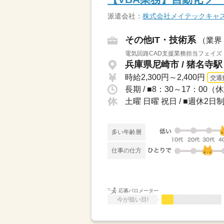
派遣会社：
株式会社メイテックキャ
その他IT・技術系
（業界
電気回路CAD支援業務担当フェイズ
兵庫県尼崎市 / 猪名寺
時給2,300円～2,400円
交通
長期 / ■8：30～17：0
土曜 日曜 祝日 / ■週休
多い年齢層
仕事の仕方
応募バロメーター
今が狙い目!