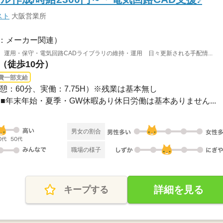
スト
大阪営業所
：メーカー関連）
 運用・保守・電気回路CADライブラリの維持・運用 日々更新される手配情...
駅（徒歩10分）
費一部支給
0（休憩：60分、実働：7.75H）※残業は基本無し
2日制■年末年始・夏季・GW休暇あり休日労働は基本ありません...
男女の割合
職場の様子
詳細を見る
キープする