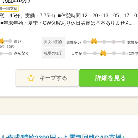
駅（徒歩10分）
費一部支給
長期 / ■8：30～
2日制■年末年始・夏季・GW休暇あり休日労働は基本ありません...
男女の割合
職場の様子
詳細を見る
キープする
ル作成/時給2300円～＊電気回路CAD支援♪