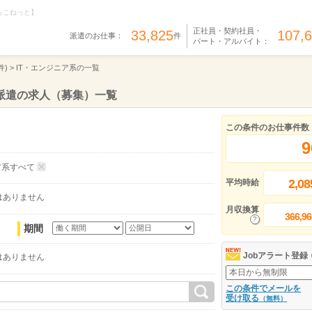
らこねっと】
正社員・契約社員・
33,825
107,
派遣のお仕事：
件
パート・アルバイト：
件) >
IT・エンジニア系の一覧
、派遣の求人（募集）一覧
この条件のお仕事件数
9
ア系すべて
2,08
平均時給
はありません
月収換算
366,96
期間
Jobアラート登録
はありません
この条件でメールを
受け取る
（無料）