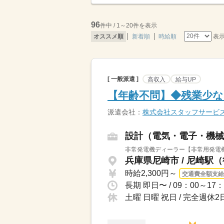
96
件中 / 1～20件を表示
表
オススメ順
新着順
時給順
[ 一般派遣 ]
高収入
給与UP
【年齢不問】◆残業少な
派遣会社：
株式会社スタッフサービ
設計（電気・電子・機械
非常発電機ディーラー【非常用発電機
兵庫県尼崎市 / 尼崎駅
時給2,300円～
交通費全額支給
土曜 日曜 祝日 / 完全週