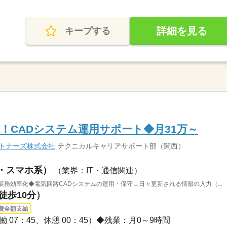
詳細を見る
キープする
率化！CADシステム運用サポート◆月31万～
ートナーズ株式会社
テクニカルキャリアサポート部（関西）
B・スマホ系）
（業界：IT・通信関連）
業務効率化◆電気回路CADシステムの運用・保守→日々更新される情報の入力（...
徒歩10分）
費全額支給
（実働 07：45、休憩 00：45）◆残業：月0～9時間