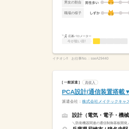
男女の割合
職場の様子
応募バロメーター
今が狙い目!
イチオシ!!
お仕事No.：
sseA29440
[ 一般派遣 ]
高収入
PCA設計/通信装置搭
派遣会社：
株式会社メイテックキャ
設計（電気・電子・機械
＼防衛機器関連の通信制御基板開発／（1