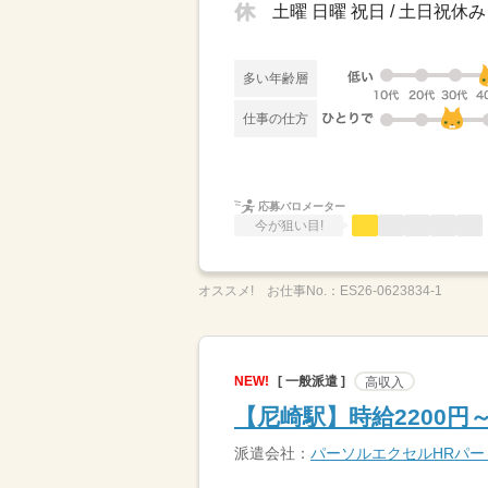
土曜 日曜 祝日 / 土日祝休み
多い年齢層
仕事の仕方
応募バロメーター
今が狙い目!
オススメ!
お仕事No.：
ES26-0623834-1
NEW!
[ 一般派遣 ]
高収入
【尼崎駅】時給2200
派遣会社：
パーソルエクセルHRパ