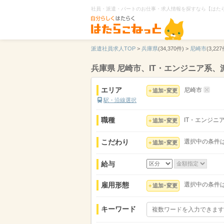
社員・派遣・パートのお仕事・求人情報を探すなら【はた
派遣社員求人TOP
>
兵庫県
(34,370件) >
尼崎市
(3,227
兵庫県 尼崎市、IT・エンジニア系
エリア
尼崎市
追加･変更
駅・沿線選択
職種
IT・エンジニ
追加･変更
こだわり
選択中の条件
追加･変更
給与
雇用形態
選択中の条件
追加･変更
キーワード