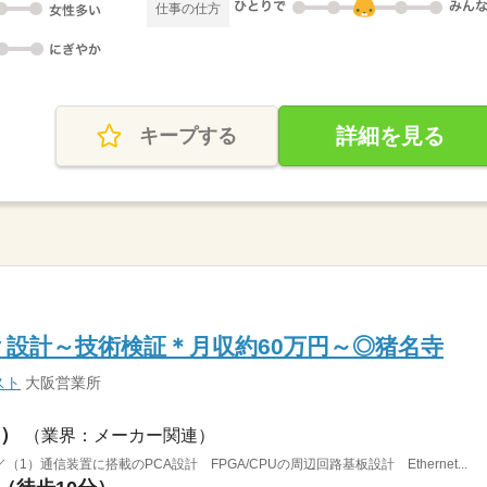
仕事の仕方
詳細を見る
キープする
載▼設計～技術検証＊月収約60万円～◎猪名寺
スト
大阪営業所
）
（業界：メーカー関連）
）通信装置に搭載のPCA設計 FPGA/CPUの周辺回路基板設計 Ethernet...