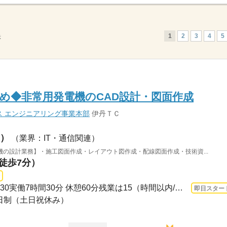
1
2
3
4
5
示
め◆非常用発電機のCAD設計・図面作成
ス エンジニアリング事業本部
伊丹ＴＣ
）
（業界：IT・通信関連）
の設計業務】・施工図面作成・レイアウト図作成・配線図面作成・技術資...
（徒歩7分）
長期 即日〜 / 09：00～17：30実働7時間30分 休憩60分残業は15（時間以内/月）です。
即日スター
休2日制（土日祝休み）