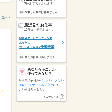
3件まで表示されます。
最近検索した条件はありません。
次へ
最近見たお仕事
10件まで表示します。
閲覧履歴からのレコメンド
あなたに
オススメのお仕事情報
最近見たお仕事はありません。
あなたもキニナル
使ってみない？
兵庫県の女性が
パーソルエクセル
HRパートナーズ株式会社
にキニ
ナルを送りました。
ト
大阪府の女性が
株式会社パソナジ
キニナルとは
ョイナス
にキニナルを送りまし
た。