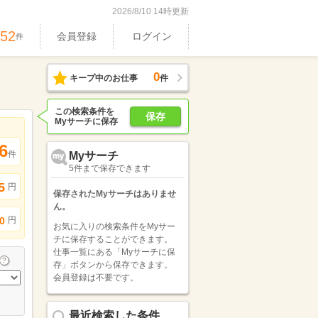
2026/8/10 14時更新
652
会員登録
ログイン
件
0
キープ中のお仕事
件
この検索条件を
保存
Myサーチに保存
6
件
Myサーチ
5件まで保存できます
5
円
保存されたMyサーチはありませ
ん。
円
0
お気に入りの検索条件をMyサー
チに保存することができます。
仕事一覧にある「Myサーチに保
存」ボタンから保存できます。
会員登録は不要です。
最近検索した条件