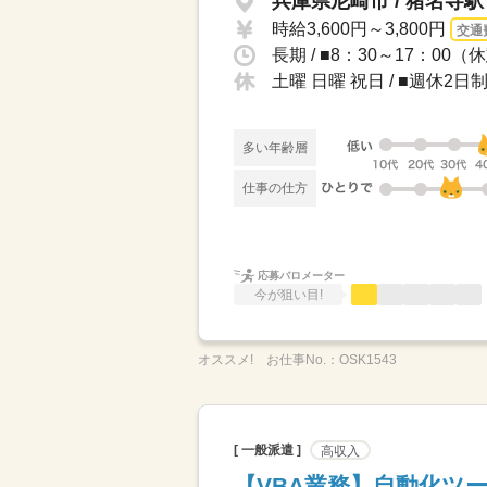
兵庫県尼崎市 / 猪名寺
時給3,600円～3,800円
交通
土曜 日曜 祝日 / ■週休
多い年齢層
仕事の仕方
応募バロメーター
今が狙い目!
オススメ!
お仕事No.：
OSK1543
[ 一般派遣 ]
高収入
【VBA業務】自動化ツー