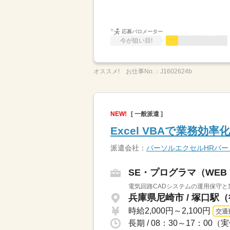
応募バロメーター
今が狙い目!
オススメ!
お仕事No.：
J1602624b
NEW!
[ 一般派遣 ]
Excel VBAで業務効
派遣会社：
パーソルエクセルHRパ
SE・プログラマ（WE
電気回路CADシステムの運用保守と
兵庫県尼崎市 / 塚口駅（
時給2,000円～2,100円
交通
長期 / 08：30～17：00