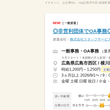
イチオシ☆
お仕事No.：
reg広島市中区-紙屋町東
NEW!
[ 一般派遣 ]
◎非営利団体でOA事務
派遣会社：
株式会社スタッフサービ
一般事務・OA事務
（業
９月スタート！未経験の方も歓迎！
広島県広島市西区 / 横
時給1,200円～1,250円
交通
金曜 土曜 日曜 祝日 / 
多い年齢層
仕事の仕方