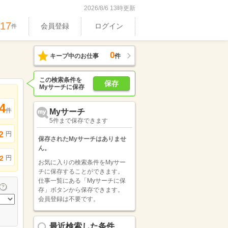
2026/8/6 13時更新
417
会員登録
ログイン
件
0
キープ中のお仕事
件
この検索条件を
保存
Myサーチに保存
4
件
Myサーチ
5件まで保存できます
2
円
保存されたMyサーチはありませ
ん。
円
2
お気に入りの検索条件をMyサー
チに保存することができます。
仕事一覧にある「Myサーチに保
存」ボタンから保存できます。
会員登録は不要です。
最近検索した条件