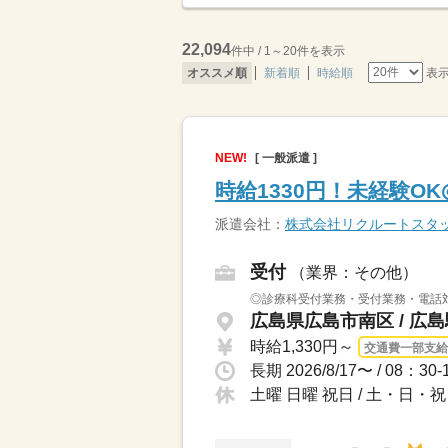
22,094
件中 / 1～20件を表示
表
オススメ順
新着順
時給順
NEW!
[ 一般派遣 ]
時給1330円！未経験O
派遣会社：
株式会社リクルートスタ
受付
（業界：その他）
◎診療科受付業務・受付業務・電話対
広島県広島市南区 / 広
時給1,330円～
交通費一部支給
土曜 日曜 祝日 / 土・日