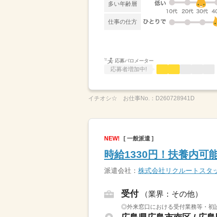
多い年齢層
仕事の仕方
応募バロメーター
応募者増加中!
イチオシ☆
お仕事No.：
D260728941D
NEW!
[ 一般派遣 ]
時給1330円！扶養内
派遣会社：
株式会社リクルートスタ
受付
（業界：その他）
◎外来窓口における受付業務等・初診