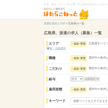
社員・派遣・パートのお仕事・求人情報を探すなら【はた
派遣社員求人TOP
>
広島県の一覧
広島県、派遣の求人（募集）一覧
エリア
広島県すべて
追加･変更
駅・沿線選択
職種
選択中の条件
追加･変更
こだわり
選択中の条件
追加･変更
給与
雇用形態
選択中の条件
追加･変更
キーワード