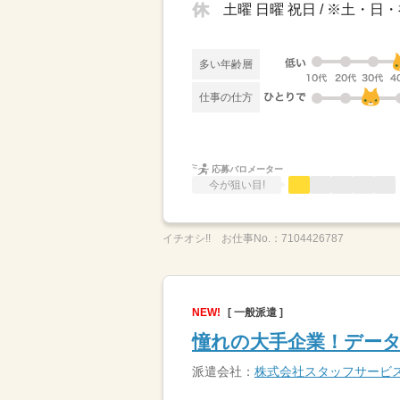
土曜 日曜 祝日 / ※土
多い年齢層
仕事の仕方
応募バロメーター
今が狙い目!
イチオシ!!
お仕事No.：
7104426787
NEW!
[ 一般派遣 ]
憧れの大手企業！データ
派遣会社：
株式会社スタッフサービ