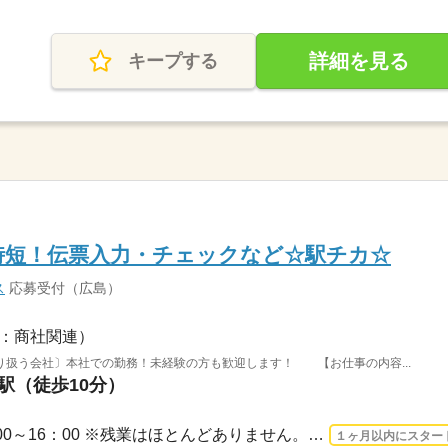
詳細を見る
キープする
時短！伝票入力・チェックなど☆駅チカ☆
ス
応募受付（広島）
：商社関連）
り扱う会社〕本社での勤務！未経験の方も歓迎します！ 【お仕事の内容...
川駅（徒歩10分）
3ヵ月以上 2026/9/1〜 / 9：00～16：00 ※残業はほとんどありません。※休憩は６０分で...
１ヶ月以内にスター