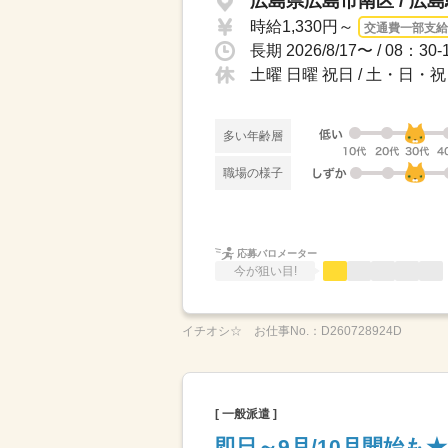
広島県広島市南区 / 広
時給1,330円～
交通費一部支給
土曜 日曜 祝日 / 土・日
多い年齢層
職場の様子
応募バロメーター
今が狙い目!
イチオシ☆
お仕事No.：
D260728924D
[ 一般派遣 ]
即日～9月/10月開始