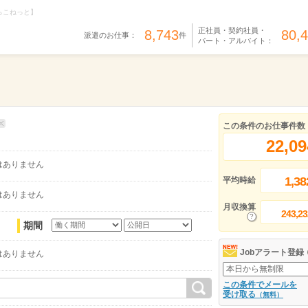
らこねっと】
正社員・契約社員・
8,743
80,
派遣のお仕事：
件
パート・アルバイト：
この条件のお仕事件数
22,09
はありません
1,38
平均時給
はありません
月収換算
243,23
期間
Jobアラート登録
はありません
この条件でメールを
受け取る
（無料）