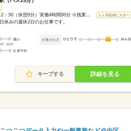
島駅（バス15分）
長期 2026/8/17〜 / 08：30-12：30（休憩0分）実働4時間00分 ※残業時間：月0時間～3時...
１ヶ月以内にスター
・祝日休みの週休2日のお仕事です。
仕事の仕方
詳細を見る
キープする
も★こつこつデータ入力や一般事務など＠中区