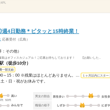
4PL
◎週4日勤務＊ピタッと15時終業！
ス
応募受付（広島）
界：その他）
服装はオフィスカジュアル！ご応募お待ちしております！ 【お願いした...
川駅（徒歩10分）
費一部支給
3ヵ月以上 2026/9/1〜 / 9：00～15：00 ※残業はほとんどありません。※休憩は６０分で...
１ヶ月以内にスター
※金・土・日・祝がお休みです。
男女の割合
職場の様子