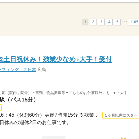
1
2
3
4
5
･･･
1105
示
K◎土日祝休み！残業少なめ♪大手！受付
ッフィング 西日本
広島
応（院内，院外）・書類、物品搬送等▼こちらのお仕事以外にも...▼・大手...
島駅（バス15分）
長期 2026/8/17〜 / 08：30-16：45（休憩60分）実働7時間15分 ※残業時間：月0時間～3...
１ヶ月以内にスター
・祝日休みの週休2日のお仕事です。