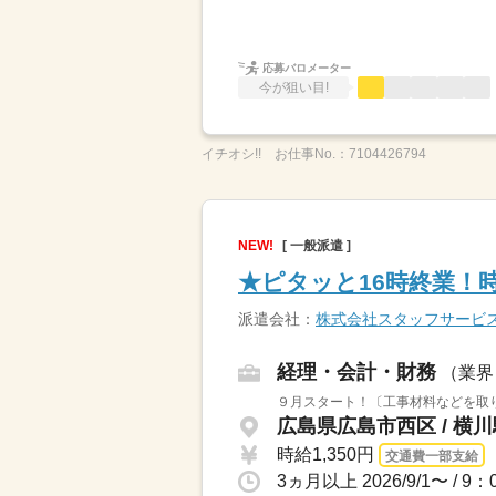
応募バロメーター
今が狙い目!
イチオシ!!
お仕事No.：
7104426794
NEW!
[ 一般派遣 ]
★ピタッと16時終業！
派遣会社：
株式会社スタッフサービ
経理・会計・財務
（業界
９月スタート！〔工事材料などを取
広島県広島市西区 / 横
時給1,350円
交通費一部支給