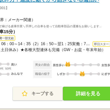
001】
界：メーカー関連）
で稼げる倉庫作業＼手押しの台車を使って自動車部品の運搬をお願いします...
車15分）
費一部支給
1ヵ月～3ヵ月 即日〜 / （1）06：00～14：35（2）16：50～翌1：25実働：7時間50分休憩...
即日スター
日制（土日休み）★各種大型連休も完備（GW・お盆・年末年始）
男女の割合
職場の様子
詳細を見る
キープする