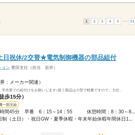
1
2
3
4
5
･･･
53
示
/土日祝休/2交替★電気制御機器の部品組付
ション
豊田支社（担当 岩井）
界：メーカー関連）
手作業での組付けをお願いします♪扱う製品は小型で軽量ですので、力仕...
徒歩15分）
費一部支給
時間45分 早番 6：15～14：55 休憩時間：8：30～8...
休2日制（土日）・祝日GW・夏季休暇・年末年始休暇年間休日1...