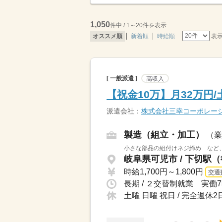
1,050
件中 / 1～20件を表示
表
オススメ順
新着順
時給順
[ 一般派遣 ]
高収入
【祝金10万】月32万円
派遣会社：
株式会社三幸コーポレー
製造（組立・加工）
（業
小さな部品の組付けネジ締め など、
岐阜県可児市 / 下切駅（
時給1,700円～1,800円
交通
長期 / ２交替制就業 実働7
土曜 日曜 祝日 / 完全週