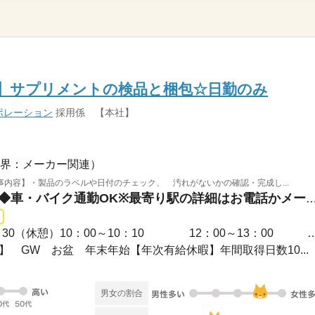
0円】サプリメントの検品と梱包☆日勤のみ
ポレーション
採用係 【本社】
界：メーカー関連）
内容】・製品のラベルや日付のチェック、 汚れがないかの確認・完成し...
岐阜県揖斐郡揖斐川町 / ◆車・バイク通勤OK※最寄り駅の詳細はお電話かメ
長期 / （勤務）8：30～17：30（休憩）10：00～10：10
連休】 GW お盆 年末年始【年次有給休暇】年間取得日数10...
男女の割合