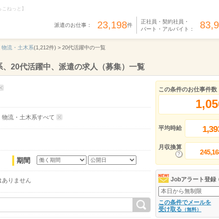
らこねっと】
正社員・契約社員・
23,198
83,
派遣のお仕事：
件
パート・アルバイト：
・物流・土木系
(1,212件) >
20代活躍中の一覧
、20代活躍中、派遣の求人（募集）一覧
この条件のお仕事件数
1,05
・物流・土木系すべて
1,39
平均時給
月収換算
245,16
期間
Jobアラート登録
はありません
この条件でメールを
受け取る
（無料）