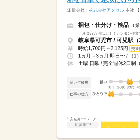
派遣会社：
株式会社アクセル
本社 【
梱包・仕分け・検品
（業
／月収37万円以上！！カンタン作業
岐阜県可児市 / 可児駅（
時給1,700円～2,125円
交通
土曜 日曜 / 完全週休2
多い年齢層
仕事の仕方
応募バロメーター
応募集中!