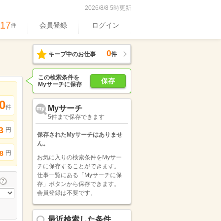
2026/8/8 5時更新
917
会員登録
ログイン
件
0
キープ中のお仕事
件
この検索条件を
保存
Myサーチに保存
0
件
Myサーチ
5件まで保存できます
3
円
保存されたMyサーチはありませ
ん。
円
8
お気に入りの検索条件をMyサー
チに保存することができます。
仕事一覧にある「Myサーチに保
存」ボタンから保存できます。
会員登録は不要です。
最近検索した条件