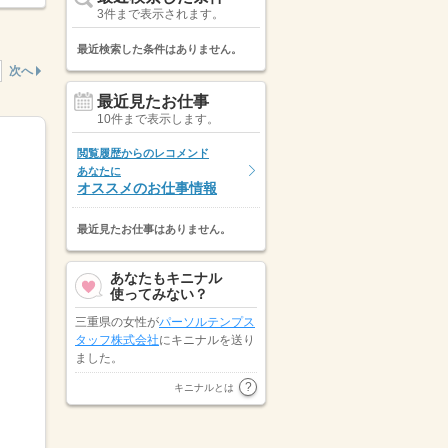
3件まで表示されます。
最近検索した条件はありません。
次へ
最近見たお仕事
10件まで表示します。
閲覧履歴からのレコメンド
あなたに
オススメのお仕事情報
最近見たお仕事はありません。
あなたもキニナル
使ってみない？
三重県の女性が
パーソルテンプス
タッフ株式会社
にキニナルを送り
ました。
静岡県の女性が
パーソルテンプス
キニナルとは
タッフ株式会社
にキニナルを送り
ました。