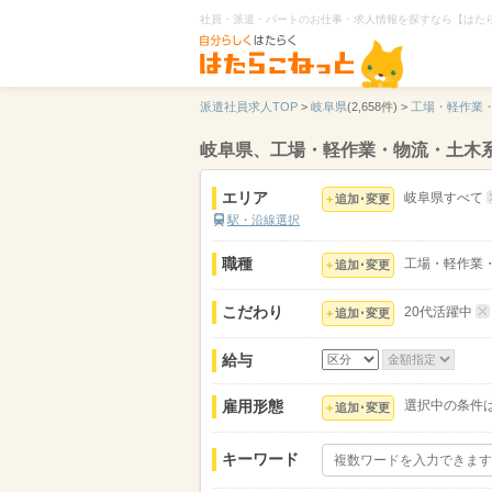
社員・派遣・パートのお仕事・求人情報を探すなら【はた
派遣社員求人TOP
>
岐阜県
(2,658件) >
工場・軽作業
岐阜県、工場・軽作業・物流・土木系
エリア
岐阜県すべて
追加･変更
駅・沿線選択
職種
工場・軽作業
追加･変更
こだわり
20代活躍中
追加･変更
給与
雇用形態
選択中の条件
追加･変更
キーワード