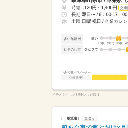
岐阜県山県市 / 本巣駅（
時給1,120円～1,400円
交通
長期 即日〜 / 8：00-17：
土曜 日曜 祝日 / 企業カ
多い年齢層
仕事の仕方
応募バロメーター
応募集中!
イチオシ!!
お仕事No.：
r-99-1
[ 一般派遣 ]
高収入
箱を台車で運ぶだけ×月