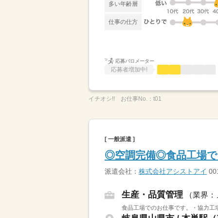
多い年齢層
仕事の仕方
応募バロメーター
応募者増加中!
イチオシ!!
お仕事No.：
t01
[ 一般派遣 ]
◎空調完備◎食品工場
派遣会社：
株式会社アシストアイ
00
生産・品質管理
（業界：
食品工場でのお仕事です。・協力工場