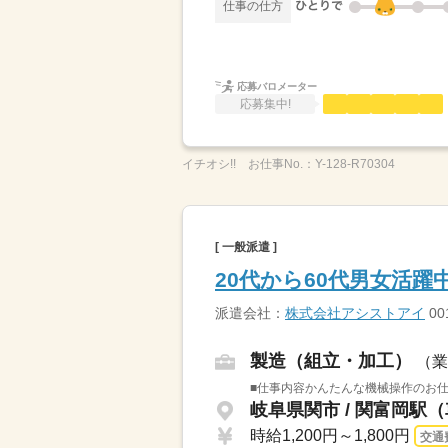
仕事の仕方
応募バロメーター
応募集中!
イチオシ!!
お仕事No.：
Y-128-R70304
[ 一般派遣 ]
20代から60代男女活
派遣会社：
株式会社アシストアイ
00
製造（組立・加工）
（業
■仕事内容かんたんな機械操作のお仕
岐阜県関市 / 関富岡駅（
時給1,200円～1,800円
交通