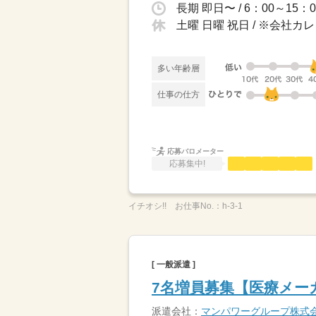
土曜 日曜 祝日 / ※会社
多い年齢層
仕事の仕方
応募バロメーター
応募集中!
イチオシ!!
お仕事No.：
h-3-1
[ 一般派遣 ]
7名増員募集【医療メー
派遣会社：
マンパワーグループ株式