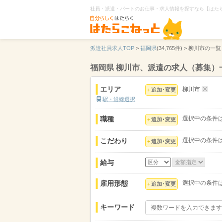
社員・派遣・パートのお仕事・求人情報を探すなら【はた
派遣社員求人TOP
>
福岡県
(34,765件) >
柳川市の一覧
福岡県 柳川市、派遣の求人（募集）
エリア
柳川市
追加･変更
駅・沿線選択
職種
選択中の条件
追加･変更
こだわり
選択中の条件
追加･変更
給与
雇用形態
選択中の条件
追加･変更
キーワード