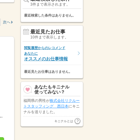
3件まで表示されます。
最近検索した条件はありません。
次へ
最近見たお仕事
10件まで表示します。
閲覧履歴からのレコメンド
あなたに
オススメのお仕事情報
最近見たお仕事はありません。
あなたもキニナル
使ってみない？
福岡県の男性が
株式会社リクルー
トスタッフィング 西日本
にキニ
ナルを送りました。
働最低2時間※残業代は全額支給週2日～・1日2h～OK！...
福岡県の女性が
パーソルテンプス
キニナルとは
タッフ株式会社
にキニナルを送り
ました。