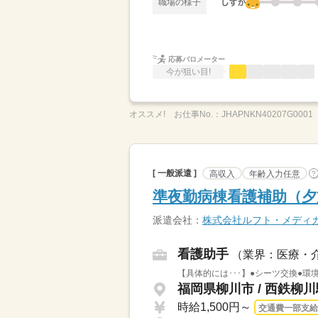
職場の様子
応募バロメーター
今が狙い目!
オススメ!
お仕事No.：
JHAPNKN40207G0001
[ 一般派遣 ]
高収入
年齢入力任意
?
準夜勤病棟看護補助（夕
派遣会社：
株式会社ルフト・メディ
看護助手
（業界：医療・
【具体的には･･･】●シーツ交換●環
福岡県柳川市 / 西鉄柳
時給1,500円～
交通費一部支給