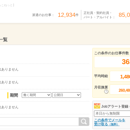
らこねっと】
正社員・契約社員・
12,934
85,
派遣のお仕事：
件
パート・アルバイト：
一覧
この条件のお仕事件数
36
はありません
1,48
平均時給
はありません
月収換算
260,48
期間
Jobアラート登録
はありません
この条件でメールを
受け取る
（無料）