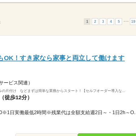
1
2
3
4
5
･･･
19
示
もOK！すき家なら家事と両立して働けます
サービス関連）
の片付け などまずは簡単な業務からスタート！【セルフオーダー導入な...
駅（徒歩12分）
3ヵ月以上 / 00：00～00：00※1日実