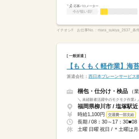
応募バロメーター
今が狙い目!
イチオシ!!
お仕事No.：
mara_sukiya_2637_条
[ 一般派遣 ]
【もくもく軽作業】海苔
派遣会社：
西日本ブレーンサービス
梱包・仕分け・検品
（業
＼ 未経験者活躍中のモクモク作業♪ ／お仕事内容
福岡県柳川市 / 塩塚駅近
時給1,100円
交通費一部支給
長期 / 08：30～17：30
土曜 日曜 祝日 / ＊土曜