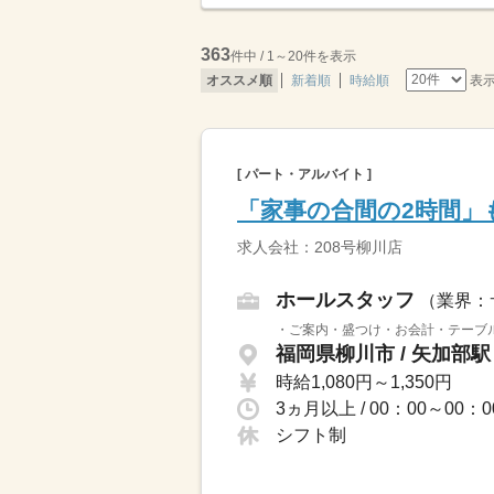
363
件中 / 1～20件を表示
表
オススメ順
新着順
時給順
[ パート・アルバイト ]
「家事の合間の2時間」
求人会社：208号柳川店
ホールスタッフ
（業界：
・ご案内・盛つけ・お会計・テーブル
福岡県柳川市 / 矢加部
時給1,080円～1,350円
シフト制