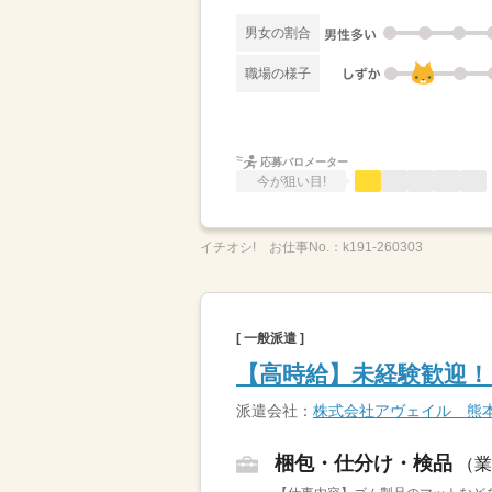
男女の割合
職場の様子
応募バロメーター
今が狙い目!
イチオシ!
お仕事No.：
k191-260303
[ 一般派遣 ]
【高時給】未経験歓迎！
派遣会社：
株式会社アヴェイル 熊
梱包・仕分け・検品
（業