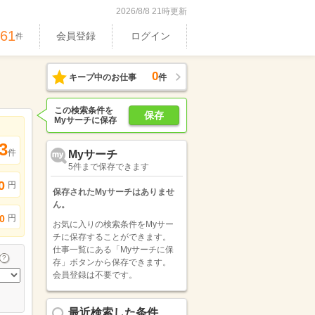
2026/8/8 21時更新
061
会員登録
ログイン
件
0
キープ中のお仕事
件
この検索条件を
保存
Myサーチに保存
3
件
Myサーチ
5件まで保存できます
0
円
保存されたMyサーチはありませ
ん。
円
0
お気に入りの検索条件をMyサー
チに保存することができます。
仕事一覧にある「Myサーチに保
存」ボタンから保存できます。
会員登録は不要です。
最近検索した条件