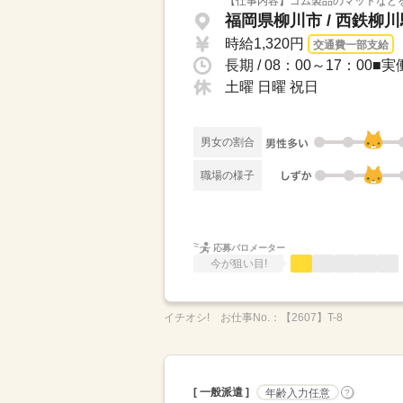
【仕事内容】ゴム製品のマットなどを
福岡県柳川市 / 西鉄柳
時給1,320円
交通費一部支給
長期 / 08：00～17：00■実
土曜 日曜 祝日
男女の割合
職場の様子
応募バロメーター
今が狙い目!
イチオシ!
お仕事No.：
【2607】T-8
[ 一般派遣 ]
年齢入力任意
?