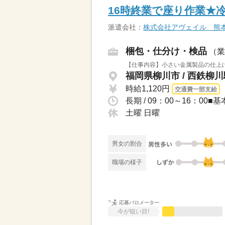
16時終業で座り作業★
派遣会社：
株式会社アヴェイル 熊
梱包・仕分け・検品
（業
【仕事内容】小さい金属製品の仕上げ
福岡県柳川市 / 西鉄柳
時給1,120円
交通費一部支給
長期 / 09：00～16：0
土曜 日曜
男女の割合
職場の様子
応募バロメーター
今が狙い目!