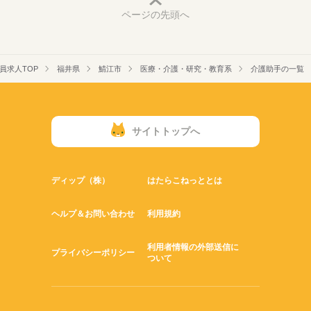
ページの先頭へ
員求人TOP
福井県
鯖江市
医療・介護・研究・教育系
介護助手の一覧
サイトトップへ
ディップ（株）
はたらこねっととは
ヘルプ＆お問い合わせ
利用規約
利用者情報の外部送信に
プライバシーポリシー
ついて