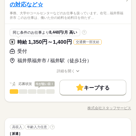
の対応など☆
事務、大学やコールセンターなどのお仕事も扱っています。在宅…福井県福
井市 このお仕事は、働いた分の給料を給料日を待たず…
8,448円/月 高い
同じ条件のお仕事より
?
1,350円～1,400円
時給
交通費一部支給
受付
福井県福井市 / 福井駅（徒歩1分）
詳細を開く
職種/応募資格
お仕事の特徴
給与/時間/休日
応募状況
今が狙い目！
キープする
受付
職種
低い
高い
多い年齢層
＜自動車販売会社＞大手人気企業の本社勤務！ネイルＯＫ！駅
から歩いてスグの職場です！ 【お仕事の内容】来店された
株式会社スタッフサービス
男性
女性
男女の割合
職種/応募資格
お仕事の特徴
給与/時間/休日
お客様の対応、電話応対、伝票起票、精算業務、営業スタッフ
続きを読む
への新車目的のお客様の取り次ぎ、整備スタッフへのメンテナ
ンス目的のお客様の取り次ぎ、社内システムへの各種入力業務
続きを読む
ひとりで
みんなで
仕事の仕方
受付
職種
などをお願いします。 ♪♪引継ぎがあるので安心です♪♪ ▼こち
高収入
年齢入力任意
?
低い
高い
多い年齢層
商社関連
業界
らのお仕事のほかにも 電話なしのコツコツ系データ入力や英語
派遣
＜自動車販売会社＞大手人気企業の本社勤務！ネイルＯＫ！駅