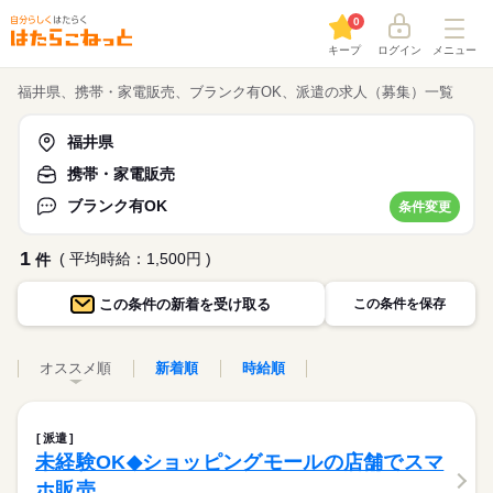
0
キープ
ログイン
メニュー
福井県、携帯・家電販売、ブランク有OK、派遣の求人（募集）一覧
福井県
携帯・家電販売
ブランク有OK
条件変更
1
( 平均時給：1,500円 )
件
この条件の
新着を受け取る
この条件を保存
オススメ順
新着順
時給順
派遣
未経験OK◆ショッピングモールの店舗でスマ
ホ販売