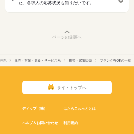
た、各求人の応募状況も知りたいです。
ページの先頭へ
井県
販売・営業・飲食・サービス系
携帯・家電販売
ブランク有OKの一覧
サイトトップへ
ディップ（株）
はたらこねっととは
ヘルプ＆お問い合わせ
利用規約