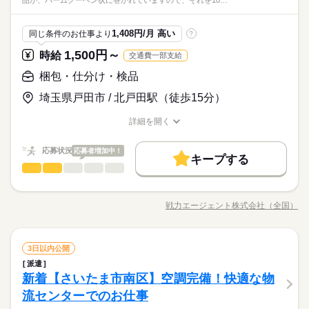
品が、バームクーヘン状に巻かれていますので、それを10…
1,408円/月 高い
同じ条件のお仕事より
?
1,500円～
時給
交通費一部支給
梱包・仕分け・検品
埼玉県戸田市 / 北戸田駅（徒歩15分）
詳細を開く
職種/応募資格
お仕事の特徴
給与/時間/休日
応募状況
応募者増加中！
キープする
梱包・仕分け・検品
職種
低い
高い
多い年齢層
プラスチック加工会社でのお仕事です 幅5センチくらいのベルト
のような製品が、バームクーヘン状に巻かれていますので、そ
戦力エージェント株式会社（全国）
男性
女性
男女の割合
職種/応募資格
お仕事の特徴
給与/時間/休日
れを100センチメートルくらいずつにカットしていきます。 ま
続きを読む
た、ヤスリで簡単に研磨する工程もあります。 9月くらいまでは
戸田市笹目での勤務、10月以降は戸田市美女木でのお仕事にな
続きを読む
ひとりで
みんなで
仕事の仕方
梱包・仕分け・検品
職種
ります。 未経験からでもお仕事可能です。
3日以内公開
低い
高い
多い年齢層
メーカー関連
業界
派遣
プラスチック加工会社でのお仕事です 幅5センチくらいのベルト
しずか
にぎやか
新着【さいたま市南区】空調完備！快適な物
応募資格
職場の様子
のような製品が、バームクーヘン状に巻かれていますので、そ
男性
女性
男女の割合
れを100センチメートルくらいずつにカットしていきます。 ま
流センターでのお仕事
経験不問、未経験者歓迎の職場です。
続きを読む
た、ヤスリで簡単に研磨する工程もあります。 9月くらいまでは
男性活躍中の職場です。