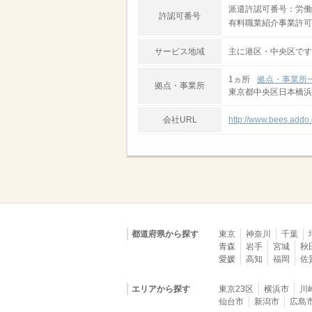
派遣許認可番号：労働者
許認可番号
有料職業紹介事業許可番号
サービス地域
主に港区・中央区です
1ヵ所
拠点・事業所
拠点・事業所
東京都中央区日本橋浜町
会社URL
http://www.bees.addo.
都道府県から探す
東京
神奈川
千葉
青森
岩手
宮城
秋
愛媛
高知
福岡
佐
エリアから探す
東京23区
横浜市
川
仙台市
新潟市
広島