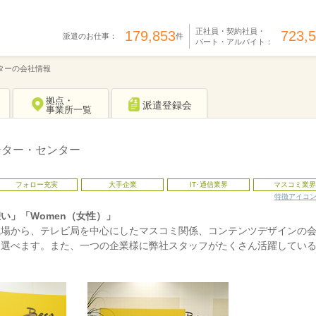
正社員・契約社員・
179,853
723,
派遣のお仕事：
件
パート・アルバイト：
ンターの会社情報
拠点・
派遣登録会
事業所一覧
ューター・センター
フォロー充実
大手企業
IT･通信業界
マスコミ業界
特徴アイコ
い」「Women（女性）」
職場から、テレビ局を中心にしたマスコミ関係、コンテンツデザインの
ん選べます。また、一つの企業様に弊社スタッフがたくさん活躍してい