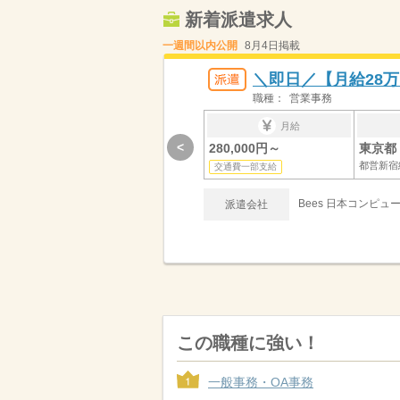
新着派遣求人
一週間以内公開
8月4日掲載
＼即日／【月給28
職種：
営業事務
月給
<
280,000円～
東京都 
都営新宿
交通費一部支給
Bees 日本コンピュ
派遣会社
この職種に強い！
一般事務・OA事務