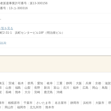
派遣事業許可番号：派13-300156
：13-ユ-300316
。
一覧を見る
2-31-1 浜町センタービル18F（明治座ビル）
co.jp
埼玉
茨城
栃木
群馬
愛知
岐阜
三重
静岡
大阪
兵庫
京都
滋賀
田
山形
福島
山梨
長野
新潟
富山
石川
福井
広島
岡山
鳥取
賀
長崎
熊本
大分
宮崎
鹿児島
沖縄
崎市
相模原市
千葉市
さいたま市
名古屋市
静岡市
浜松市
大阪市
市
岡山市
福岡市
北九州市
熊本市