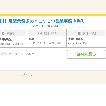
万円】定型業務多め＊こつこつ営業事務＠浜町
業界：
IT・通信関連
勤務地
期間・時間
休日・休暇
/ 中央区
長期
土曜 日曜 祝日
9：15～18：00…実働：7時間45分 休憩：1時...
■完全週休2日制
線浜町駅（徒歩1分）
詳細を見る
ーター・センター BEES本社
( 1 / 6 )