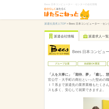
Bees 日本コンピューター・センターの会社情報
派遣社員求人TOP
>
Bees 日本コンピューター・セ
派遣会社情報
派遣求人一覧
Bees 日本コンピ
グループ企業
未経験OK豊富
「人を大事に」「期待、夢」「癒し、憩
官公庁・大手町の商社といった堅めの
ＩＴ系まで派遣先の業界業種もたくさ
スも多く、安心して就業できますよ。