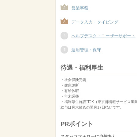
営業事務
データ入力・タイピング
ヘルプデスク・ユーザーサポート
運用管理・保守
待遇・福利厚生
・社会保険完備
・健康診断
・有給休暇
・年末調整
・福利厚生施設“TJK（東京都情報サービス産
給与は月末締めの翌月17日払いです。
PRポイント
スタッフフォローに自信あり