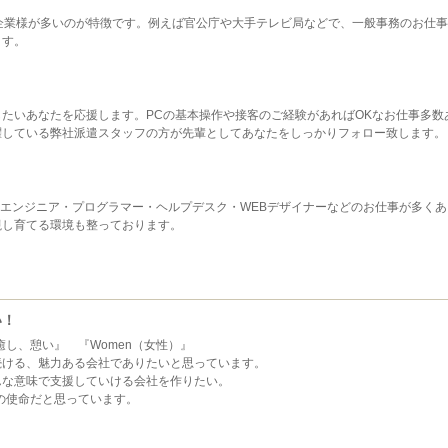
企業様が多いのが特徴です。例えば官公庁や大手テレビ局などで、一般事務のお仕
ます。
たいあなたを応援します。PCの基本操作や接客のご経験があればOKなお仕事多数
躍している弊社派遣スタッフの方が先輩としてあなたをしっかりフォロー致します。
クエンジニア・プログラマー・ヘルプデスク・WEBデザイナーなどのお仕事が多くあ
視し育てる環境も整っております。
い！
癒し、憩い』 『Women（女性）』
続ける、魅力ある会社でありたいと思っています。
んな意味で支援していける会社を作りたい。
sの使命だと思っています。