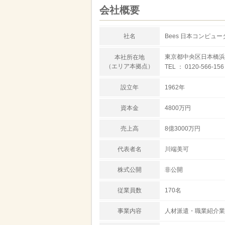
会社概要
社名
Bees 日本コンピュ
東京都中央区日本橋浜町
本社所在地
（エリア本拠点）
TEL ： 0120-566-156
設立年
1962年
資本金
4800万円
売上高
8億3000万円
代表者名
川端美可
株式公開
非公開
従業員数
170名
事業内容
人材派遣・職業紹介業