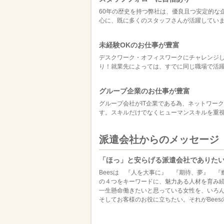
60年の歴史を持つ弊社は、優良且つ安定的な
心に、既に多くのスタッフさんが活躍してい
未経験OKのお仕事が豊富
デスクワーク・オフィスワークにチャレンジし
り！就業先によっては、すでに同じ職場で活
グループ企業のお仕事が豊富
グループ会社がIT企業である為、ネットワー
す。スキルだけでなくヒューマンスキルを重
派遣会社からのメッセージ
「ほっ」と安らげる派遣会社でありた
Beesは 『人を大事に』 『期待、夢』 『
の４つをキーワードに、魅力ある人材を育み
一生懸命働きたいと思っている女性を、いろ
そしてお客様のお役に立ちたい。それがBee