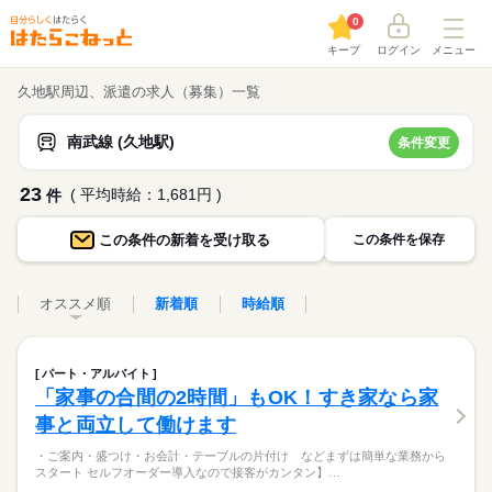
0
キープ
ログイン
メニュー
久地駅周辺、派遣の求人（募集）一覧
南武線 (久地駅)
条件変更
23
( 平均時給：1,681円 )
件
この条件の
新着を受け取る
この条件を保存
オススメ順
新着順
時給順
パート・アルバイト
「家事の合間の2時間」もOK！すき家なら家
事と両立して働けます
・ご案内・盛つけ・お会計・テーブルの片付け などまずは簡単な業務から
スタート セルフオーダー導入なので接客がカンタン】…