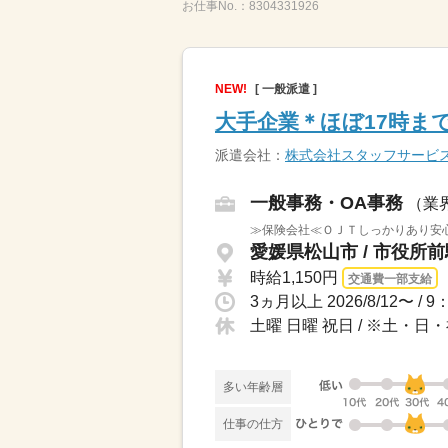
お仕事No.：
8304331926
NEW!
[ 一般派遣 ]
大手企業＊ほぼ17時ま
派遣会社：
株式会社スタッフサービ
一般事務・OA事務
（業
≫保険会社≪ＯＪＴしっかりあり安
愛媛県松山市 / 市役所
時給1,150円
交通費一部支給
土曜 日曜 祝日 / ※土・
多い年齢層
仕事の仕方