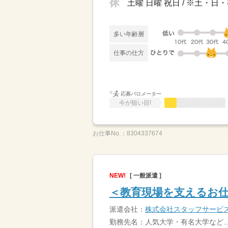
土曜 日曜 祝日 / ※土
多い年齢層
仕事の仕方
応募バロメーター
今が狙い目!
お仕事No.：
8304337674
NEW!
[ 一般派遣 ]
＜教育現場を支えるお仕
派遣会社：
株式会社スタッフサービ
勤務先名：人気大学・有名大学など