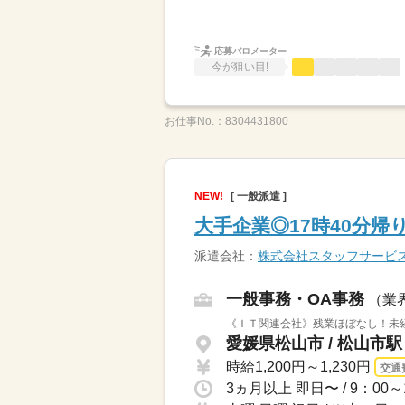
応募バロメーター
今が狙い目!
お仕事No.：
8304431800
NEW!
[ 一般派遣 ]
大手企業◎17時40分
派遣会社：
株式会社スタッフサービ
一般事務・OA事務
（業
《ＩＴ関連会社》残業ほぼなし！未
愛媛県松山市 / 松山市
時給1,200円～1,230円
交通