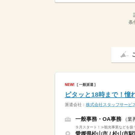
条
NEW!
[ 一般派遣 ]
ピタッと18時まで！憧
派遣会社：
株式会社スタッフサービ
一般事務・OA事務
（業
９月スタート！≫観光事業などを扱
愛媛県松山市 / 松山市