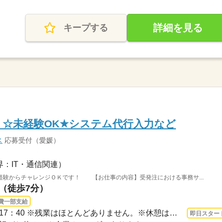
詳細を見る
キープする
帰り☆未経験OK★システム代行入力など
ス
応募受付（愛媛）
界：IT・通信関連）
経験からチャレンジＯＫです！ 【お仕事の内容】受発注における事務サ...
駅（徒歩7分）
費一部支給
3ヵ月以上 即日〜 / 9：00～17：40 ※残業はほとんどありません。※休憩は６０分です。
即日スター