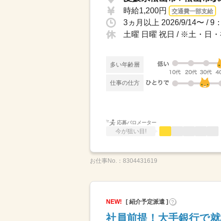
時給1,200円
交通費一部支給
3ヵ月以上 2026/9/14〜
土曜 日曜 祝日 / ※土・
多い年齢層
仕事の仕方
応募バロメーター
今が狙い目!
お仕事No.：
8304431619
NEW!
[ 紹介予定派遣 ]
?
社員前提！大手銀行で