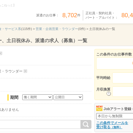
らこねっと】
正社員・契約社員・
8,702
80,
派遣のお仕事：
件
パート・アルバイト：
食・サービス系
(115件) >
営業・企画営業・ラウンダー
(0件) >
土日祝休みの一覧
ー、土日祝休み、派遣の求人（募集）一覧
この条件のお仕事件数
業・ラウンダー
平均時給
月収換算
期間
Jobアラート登録
はありません
この条件でメールを
受け取る
（無料）