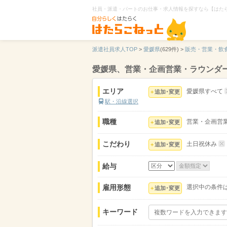
社員・派遣・パートのお仕事・求人情報を探すなら【はた
派遣社員求人TOP
>
愛媛県
(629件) >
販売・営業・飲
愛媛県、営業・企画営業・ラウンダ
エリア
愛媛県すべて
追加･変更
駅・沿線選択
職種
営業・企画営
追加･変更
こだわり
土日祝休み
追加･変更
給与
雇用形態
選択中の条件
追加･変更
キーワード