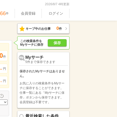
2026/8/7 4時更新
466
会員登録
ログイン
件
0
キープ中のお仕事
件
この検索条件を
保存
Myサーチに保存
0
件
Myサーチ
5件まで保存できます
-
円
保存されたMyサーチはありませ
ん。
円
-
お気に入りの検索条件をMyサー
チに保存することができます。
仕事一覧にある「Myサーチに保
存」ボタンから保存できます。
会員登録は不要です。
最近検索した条件