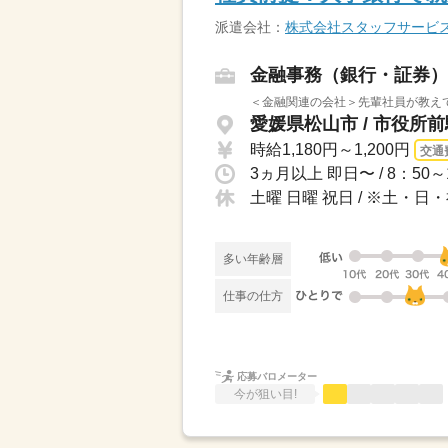
派遣会社：
株式会社スタッフサービ
金融事務（銀行・証券）
＜金融関連の会社＞先輩社員が教え
愛媛県松山市 / 市役所
時給1,180円～1,200円
交通
土曜 日曜 祝日 / ※土・
多い年齢層
仕事の仕方
応募バロメーター
今が狙い目!