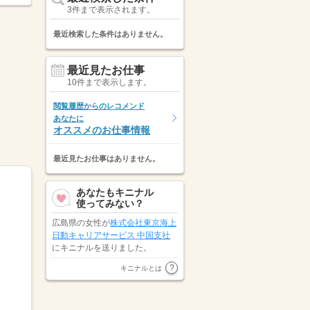
3件まで表示されます。
最近検索した条件はありません。
最近見たお仕事
10件まで表示します。
閲覧履歴からのレコメンド
あなたに
オススメのお仕事情報
最近見たお仕事はありません。
あなたもキニナル
使ってみない？
広島県の女性が
株式会社東京海上
日動キャリアサービス 中国支社
にキニナルを送りました。
広島県の女性が
マンパワーグルー
キニナルとは
プ株式会社
にキニナルを送りまし
た。