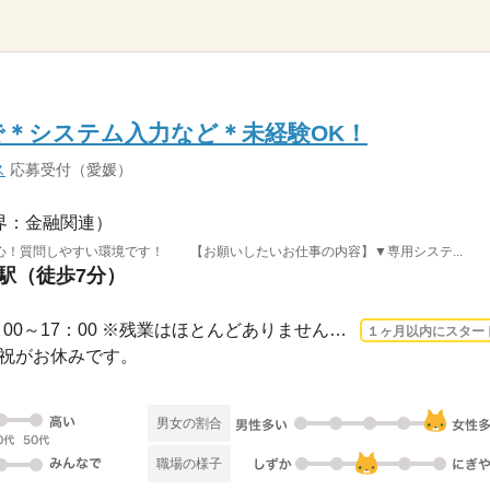
で＊システム入力など＊未経験OK！
ス
応募受付（愛媛）
界：金融関連）
心！質問しやすい環境です！ 【お願いしたいお仕事の内容】▼専用システ...
前駅（徒歩7分）
3ヵ月以上 2026/8/12〜 / 9：00～17：00 ※残業はほとんどありません。※休憩は６０分で...
１ヶ月以内にスター
日・祝がお休みです。
男女の割合
職場の様子