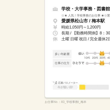
学校・大学事務・図書館
☆★ 人気！学校事務のお仕事 ★☆
愛媛県松山市 / 梅本駅
時給1,050円～1,200円
土曜 日曜 祝日 / 完全週
多い年齢層
仕事の仕方
応募バロメーター
今が狙い目!
お仕事No.：
83_学校事務I_梅本