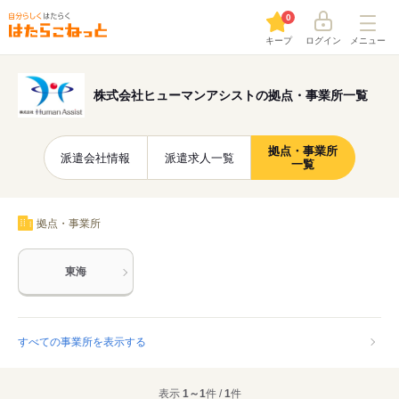
0
キープ
ログイン
メニュー
株式会社ヒューマンアシストの拠点・事業所一覧
拠点・事業所
派遣会社情報
派遣求人一覧
一覧
拠点・事業所
東海
すべての事業所を表示する
表示
1～1
件 /
1
件