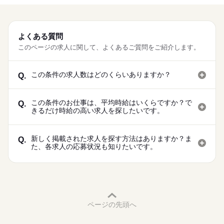
よくある質問
このページの求人に関して、よくあるご質問をご紹介します。
この条件の求人数はどのくらいありますか？
Q.
この条件のお仕事は、平均時給はいくらですか？で
Q.
きるだけ時給の高い求人を探したいです。
新しく掲載された求人を探す方法はありますか？ま
Q.
た、各求人の応募状況も知りたいです。
ページの先頭へ