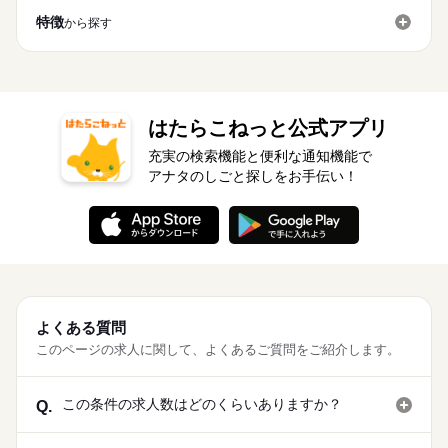
◎ 4週8休シフト制 長期休暇あり
間が足りない」など… 今の生活に合わせた時間帯の お仕事もご
特徴
から探す
紹介可能です。 面談時にぜひ教えてください！
続きを読む
休日・休暇
／ お休みは自分自身で 交渉しなくてOK！ ＼ 曜日固定のご相談
や やむを得ないお休みなどは、 当社がしっかりサポートします
◎ 4週8休シフト制 長期休暇あり
はたらこねっと公式アプリ
続きを読む
充実の検索機能と便利な通知機能で
アナタのしごと探しをお手伝い！
よくある質問
このページの求人に関して、よくあるご質問をご紹介します。
この条件の求人数はどのくらいありますか？
Q.