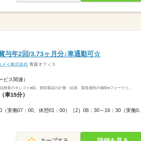
与年2回/3.73ヶ月分♪車通勤可☆
カメイ株式会社
青森オフィス
ービス関連）
品検査のオシゴト●鉛、亜鉛製品の計量・結束、製造過程の補助●フォークリ...
（車15分）
長期 / ［1］07：00～15：00（実働07：
詳細を見る
キープする