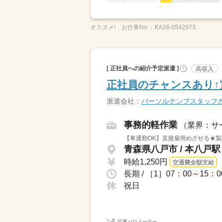
オススメ!
お仕事No.：
KA26-0542973
[ 正社員への紹介予定派遣 ]
高収入
?
正社員のチャンスあり↑賞
派遣会社：
パーソルテンプスタッフ
事務的軽作業
（業界：サ
【車通勤OK】直接雇用めざせる★製
青森県八戸市 / 本八戸駅
時給1,250円
交通費全額支給
祝日
応募バロメーター