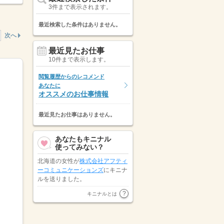
3件まで表示されます。
最近検索した条件はありません。
次へ
最近見たお仕事
10件まで表示します。
閲覧履歴からのレコメンド
あなたに
オススメのお仕事情報
最近見たお仕事はありません。
あなたもキニナル
使ってみない？
北海道の女性が
株式会社アフティ
ーコミュニケーションズ
にキニナ
ルを送りました。
北海道の女性が
株式会社綜合キャ
キニナルとは
リアオプション
にキニナルを送り
ました。