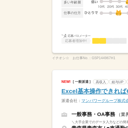
多い年齢層
仕事の仕方
応募バロメーター
応募者増加中!
イチオシ☆
お仕事No.：
GSP144967H1
NEW!
[ 一般派遣 ]
高収入
給与UP
Excel基本操作できれ
派遣会社：
マンパワーグループ株式
一般事務・OA事務
（業
＼大手企業でのデータ入力などの簡単事