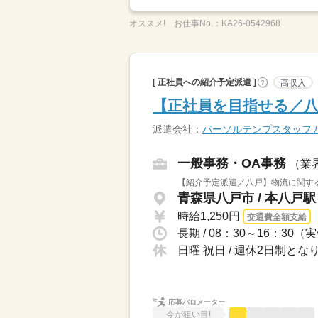
オススメ!
お仕事No.：
KA26-0542968
[ 正社員への紹介予定派遣 ]
高収入
?
【正社員を目指せる／
派遣会社：
パーソルテンプスタッフ
一般事務・OA事務
（業
【紹介予定派遣／八戸】物流に関する
青森県八戸市 / 本八戸
時給1,250円
交通費全額支給
長期 / 08：30～16：30
日曜 祝日 / 週休2日制とな
応募バロメーター
今が狙い目!