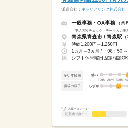
派遣会社：
キャリアリンク株式会社
一般事務・OA事務
（業
［申込内容チェック・データ入力事務
青森県青森市 / 青森駅（
時給1,200円～1,260円
1ヵ月～3ヵ月 / ・08：50 ～
シフト休※曜日固定相談O
多い年齢層
職場の様子
応募バロメーター
応募者増加中!