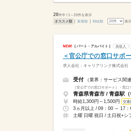
28
件中 / 1～20件を表示
表
オススメ順
新着順
時給順
NEW!
[ パート・アルバイト ]
高収入
＜官公庁での窓口サポー
求人会社：キャリアリンク株式会社
受付
（業界：サービス関
［官公庁での窓口サポート］・窓口で
青森県青森市 / 青森駅
時給1,300円～1,500円
交通
3ヵ月以上 / 09：00 ～ 1
土曜 日曜 祝日 / 土日祝