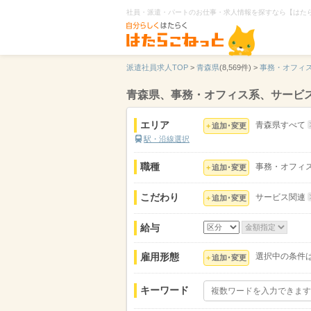
社員・派遣・パートのお仕事・求人情報を探すなら【はた
派遣社員求人TOP
>
青森県
(8,569件) >
事務・オフィ
青森県、事務・オフィス系、サービ
エリア
青森県すべて
追加･変更
駅・沿線選択
職種
事務・オフィ
追加･変更
こだわり
サービス関連
追加･変更
給与
雇用形態
選択中の条件
追加･変更
キーワード