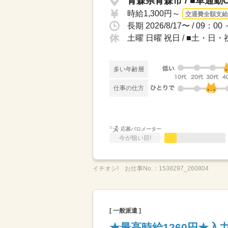
青森県青森市 / ■車通
時給1,300円～
交通費全額支給
長期 2026/8/17〜 / 09：
土曜 日曜 祝日 / ■土・日
多い年齢層
仕事の仕方
応募バロメーター
今が狙い目!
イチオシ!
お仕事No.：
1538297_260804
[ 一般派遣 ]
★最高時給1260円★