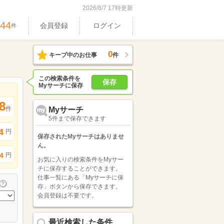
2026/8/7 17時更新
744
会員登録
ログイン
件
0
キープ中のお仕事
件
この検索条件を
保存
Myサーチに保存
8
件
Myサーチ
5件まで保存できます
4
円
保存されたMyサーチはありませ
ん。
円
4
お気に入りの検索条件をMyサー
チに保存することができます。
仕事一覧にある「Myサーチに保
存」ボタンから保存できます。
会員登録は不要です。
最近検索した条件