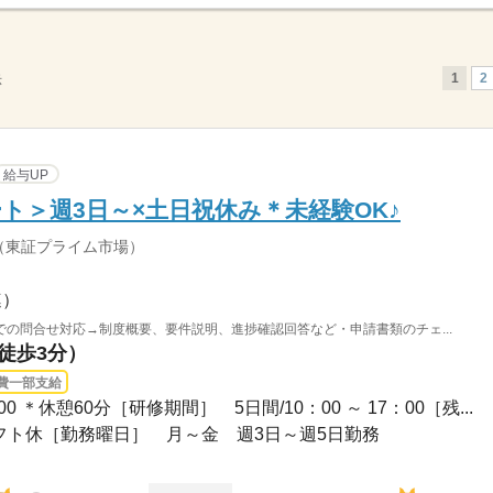
1
2
示
給与UP
ト＞週3日～×土日祝休み＊未経験OK♪
（東証プライム市場）
連）
の問合せ対応→制度概要、要件説明、進捗確認回答など・申請書類のチェ...
（徒歩3分）
費一部支給
7：00 ＊休憩60分［研修期間］ 5日間/10：00 ～ 17：00［残...
+シフト休［勤務曜日］ 月～金 週3日～週5日勤務