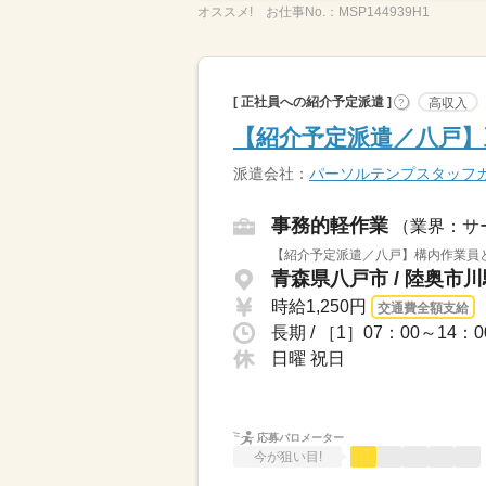
オススメ!
お仕事No.：
MSP144939H1
[ 正社員への紹介予定派遣 ]
高収入
?
【紹介予定派遣／八戸】正
派遣会社：
パーソルテンプスタッフ
事務的軽作業
（業界：サ
【紹介予定派遣／八戸】構内作業員と
青森県八戸市 / 陸奥市
時給1,250円
交通費全額支給
日曜 祝日
応募バロメーター
今が狙い目!