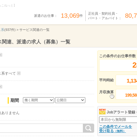
らこねっと】
正社員・契約社員・
13,069
80,
派遣のお仕事：
件
パート・アルバイト：
ス系
(937件) >
サービス関連の一覧
ス関連、派遣の求人（募集）一覧
この条件のお仕事件数
2
ス系すべて
1,13
平均時給
月収換算
199,58
期間
Jobアラート登録
はありません
この条件でメールを
受け取る
（無料）