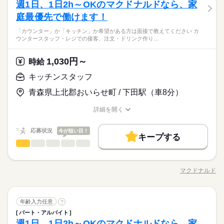
週1日、1日2h～OKのマクドナルドなら、家
庭最優先で働けます！
「カウンター」か「キッチン」か希望がある方は面接で教えてください カ
ウンタースタッフ・レジでの接客、注文・ドリンク作り…
1,030円～
時給
キッチンスタッフ
青森県上北郡おいらせ町 / 下田駅（車8分）
詳細を開く
職種/応募資格
お仕事の特徴
給与/時間/休日
応募状況
今が狙い目！
キープする
キッチンスタッフ
職種
男性
女性
男女の割合
「カウンター」か「キッチン」か 希望がある方は面接で教えて
ください◎ ◆カウンタースタッフ ・レジでの接客、注文 ・ドリ
マクドナルド
ひとりで
みんなで
仕事の仕方
職種/応募資格
お仕事の特徴
給与/時間/休日
ンク作り ・ソフトクリーム作り ・商品のお渡し ・店内清掃 最
続きを読む
初はカウンターでの注文受付から。 タッチパネル式のレジで 操
作は商品を選んでタッチするだけ◎ ◆キッチンでの調理 ・ハン
続きを読む
しずか
にぎやか
職場の様子
キッチンスタッフ
職種
バーガーやポテトの調理 ・資材の補充 ・清掃 調理にはすべ
年齢入力任意
?
男性
女性
男女の割合
サービス関連
業界
てマニュアルあり◎ その通りに作ればOKなので 料理をしたこ
パート・アルバイト
「カウンター」か「キッチン」か 希望がある方は面接で教えて
とがない人でも サクサク覚えられます。
週1日、1日2h～OKのマクドナルドなら、家
応募資格