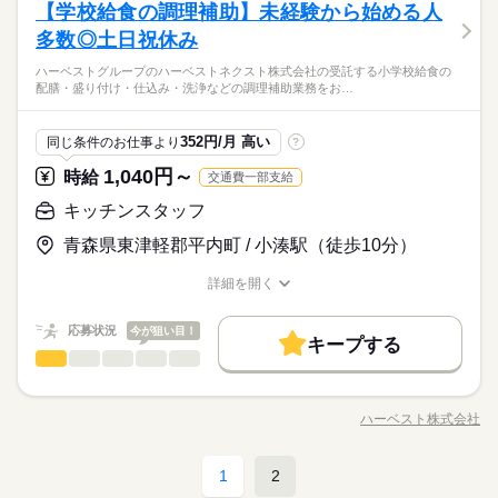
サービス関連
業界
長期
期間・時間
シフト勤務
【学校給食の調理補助】未経験から始める人
ハーベストグループのハーベストネクスト株式会社の受託する
就業時間・曜日
応募資格
7：00～0：00 ※上記は営業時間となります ※曜日によって営業
学校給食センターの配膳・盛り付け・仕込み・洗浄などの調理
多数◎土日祝休み
働き方・環境
10時～出社
1日4h以下
ひとりで
1日7h以下
16時前退社
みんなで
休日・休暇
仕事の仕方
時間 勤務時間が異なる場合がございます 週1日～、1日2h～O
補助業務をお願いします。生徒たちに毎回美味しく温かい食事
★年齢・性別・学歴不問 ★資格不問 ★職務経歴不問 →実務未経
続きを読む
大手企業
ブランクOK
社会保険制度
研修制度
K！ シフトは1週間毎の自己申告制 忙しい方も、予定に合わせて
ハーベストグループのハーベストネクスト株式会社の受託する小学校給食の
を提供できるよう、工夫を凝らした業務をお願いします。子ど
シフト制なので、自分の都合にあわせて
扶養内
Wワーク可
週1日～
週2・3日
土日祝のみ
験の方大歓迎♪ <<こんな方が活躍しています>> ★シニアの方
配膳・盛り付け・仕込み・洗浄などの調理補助業務をお…
働けます♪
■「食」に興味のある方ぜひご応募ください！ お客様に毎回美味
もたちが美味しそうに食べる姿は何よりもやりがいにつながり
続きを読む
お休みの日が調整できます
活躍中！ ★主婦（夫）の方 活躍中！ ★フリーターの方 活躍
制服あり
禁煙・分煙
バイク自転車
車OK
まかない
しずか
にぎやか
職場の様子
シフト勤務
しく温かい食事を提供できるよう、 工夫を凝らした業務をお願
続きを読む
ます。
中！ ★長期で働ける方歓迎
サービス関連
業界
働き方・環境
いします。 お客様が美味しそうに食べる姿は何よりもやりがい
続きを読む
352円/月 高い
同じ条件のお仕事より
?
につながります。 ■未経験からでもチャレンジOK！ ご家庭での
応募資格
大手企業
ブランクOK
社会保険制度
研修制度
料理の経験を生かしながら、 大量調理ならではの面白さや工夫
続きを読む
1,040円～
休日・休暇
時給
交通費一部支給
★年齢・性別・学歴不問 ★資格不問 ★職務経歴不問 →実務未経
制服あり
禁煙・分煙
バイク自転車
車OK
まかない
があり、 学べることも多く、ワクワク出来る環境です！ 主婦
時給 1,050円～
給与
シフト制なので、自分の都合にあわせて
験の方大歓迎♪ <<こんな方が活躍しています>> ★シニアの方
キッチンスタッフ
（夫）さんやシニアの方で 今までの家事経験をいかして活躍す
詳しい募集要項をすべて見る
■「食」に興味のある方ぜひご応募ください！ お客様に毎回美味
お休みの日が調整できます
活躍中！ ★主婦（夫）の方 活躍中！ ★フリーターの方 活躍
る方、 栄養士を目指して勉強中の方など、当社では多くの方が
【給与備考】
お仕事の特徴
しく温かい食事を提供できるよう、 工夫を凝らした業務をお願
青森県東津軽郡平内町 / 小湊駅（徒歩10分）
中！ ★長期で働ける方歓迎
働いています。 ■働き方はご相談ください 皆さんが希望の休暇
時給1,050円以上
いします。 お客様が美味しそうに食べる姿は何よりもやりがい
基本特徴
続きを読む
を取得出来るよう、最大限考慮いたします。 お子さんの学校行
につながります。 ■未経験からでもチャレンジOK！ ご家庭での
応募する
詳細を開く
事やご家庭の事情、ご自身の趣味の時間など ワークライフバラ
【交通費備考】
新卒・第二
20代活躍
30代活躍
40代活躍
50代活躍
職種/応募資格
お仕事の特徴
給与/時間/休日
料理の経験を生かしながら、 大量調理ならではの面白さや工夫
続きを読む
ンスを取れるように調整いたします！ 面接時に遠慮なくご相談
があり、 学べることも多く、ワクワク出来る環境です！ 主婦
60代歓迎
時給 1,050円～
ください！
給与
応募状況
今が狙い目！
（夫）さんやシニアの方で 今までの家事経験をいかして活躍す
キープする
詳しい募集要項をすべて見る
長期
期間・時間
キッチンスタッフ
募集条件
職種
続きを読む
る方、 栄養士を目指して勉強中の方など、当社では多くの方が
【給与備考】
男性
女性
男女の割合
働いています。 ■働き方はご相談ください 皆さんが希望の休暇
時給1,050円以上
8：00～16：30
勤務先公開
外国人/留学生
ハーベストグループのハーベストネクスト株式会社の受託する
基本特徴
を取得出来るよう、最大限考慮いたします。 お子さんの学校行
※週4～5日
小学校給食の配膳・盛り付け・仕込み・洗浄などの調理補助業
応募する
新卒・第二
20代活躍
30代活躍
40代活躍
ハーベスト株式会社
50代活躍
事やご家庭の事情、ご自身の趣味の時間など ワークライフバラ
就業時間・曜日
【交通費備考】
ひとりで
みんなで
仕事の仕方
職種/応募資格
お仕事の特徴
給与/時間/休日
務をお願いします。生徒たちに毎回美味しく温かい食事を提供
ンスを取れるように調整いたします！ 面接時に遠慮なくご相談
続きを読む
できるよう、工夫を凝らした業務をお願いします。子どもたち
残10未満
週4日
土日祝休
家庭都合休可
シフト勤務
60代歓迎
ください！
が美味しそうに食べる姿は何よりもやりがいにつながります。
土曜 日曜 祝日
休日・休暇
募集条件
就業時間・曜日
1
2
勤務先公開
しずか
外国人/留学生
にぎやか
職場の様子
働き方・環境
長期
期間・時間
キッチンスタッフ
職種
続きを読む
男性
女性
男女の割合