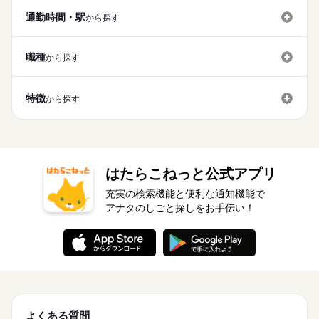
土曜 日曜 祝日
休日・休暇
残10未満
週4日
土日祝休
家庭都合休可
シフト勤務
ブランクOK
産休・育休
社会保険制度
禁煙・分煙
7：45～16：45
通勤時間・駅
から探す
土日祝休み 夏休みなど長期休みあり ＜＜その他 休日制度＞＞
働き方・環境
※週4～5日
★慶弔休暇 ★産前・産後休暇 ★育児休暇 ★介護休暇 ★有給休
ブランクOK
産休・育休
社会保険制度
禁煙・分煙
※勤務日数は学校のスケジュールに準じます
暇 ※休み期間中も勤務ご希望の方 近隣拠点にご案内可能な場合
職種
から探す
がございます
続きを読む
土曜 日曜 祝日
休日・休暇
特徴
から探す
土日祝休み 夏休みなど長期休みあり ＜＜その他 休日制度＞＞
★慶弔休暇 ★産前・産後休暇 ★育児休暇 ★介護休暇 ★有給休
暇 ※休み期間中も勤務ご希望の方 近隣拠点にご案内可能な場合
がございます
続きを読む
はたらこねっと公式アプリ
充実の検索機能と便利な通知機能で
アナタのしごと探しをお手伝い！
よくある質問