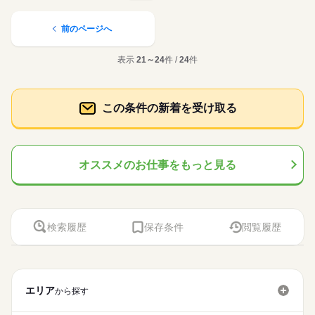
土日祝休み 夏休みなど長期休みあり ★慶弔休暇 ★産前・産後休
残10未満
サービス関連
週4日
土日祝休
家庭都合休可
シフト勤務
業界
ブランクOK
産休・育休
社会保険制度
禁煙・分煙
8：00～16：30
ハーベストグループのハーベストネクスト株式会社の受託する
暇制度（取得実績あり） ★育児休暇 ★介護休暇 ★有給休暇 ※
働き方・環境
応募資格
※週4～5日
小学校給食の配膳・盛り付け・仕込み・洗浄などの調理補助業
休み期間中も勤務ご希望の方 近隣拠点にご案内可能な場合がご
前のページへ
ひとりで
みんなで
仕事の仕方
ブランクOK
産休・育休
社会保険制度
禁煙・分煙
務をお願いします。生徒たちに毎回美味しく温かい食事を提供
ざいます
★年齢・性別・学歴不問 ★資格不問 ★職務経歴不問 →実務未経
続きを読む
できるよう、工夫を凝らした業務をお願いします。子どもたち
続きを読む
験の方大歓迎♪ <<こんな方が活躍しています>> ★シニアの方
表示
21～24
件 /
24
件
■「食」に興味のある方ぜひご応募ください！ お客様に毎回美味
が美味しそうに食べる姿は何よりもやりがいにつながります。
土曜 日曜 祝日
休日・休暇
活躍中！ ★主婦（夫）の方 活躍中！ ★フリーターの方 活躍
しずか
にぎやか
職場の様子
しく温かい食事を提供できるよう、 工夫を凝らした業務をお願
中！ ★長期で働ける方歓迎
土日祝休み 夏休みなど長期休みあり ★慶弔休暇 ★産前・産後休
サービス関連
業界
いします。 お客様が美味しそうに食べる姿は何よりもやりがい
続きを読む
暇制度（取得実績あり） ★育児休暇 ★介護休暇 ★有給休暇 ※
につながります。 ■未経験からでもチャレンジOK！ ご家庭での
応募資格
この条件の新着を受け取る
休み期間中も勤務ご希望の方 近隣拠点にご案内可能な場合がご
料理の経験を生かしながら、 大量調理ならではの面白さや工夫
続きを読む
ざいます
★年齢・性別・学歴不問 ★資格不問 ★職務経歴不問 →実務未経
があり、 学べることも多く、ワクワク出来る環境です！ 主婦
時給 1,040円～
給与
続きを読む
験の方大歓迎♪ <<こんな方が活躍しています>> ★シニアの方
（夫）さんやシニアの方で 今までの家事経験をいかして活躍す
詳しい募集要項をすべて見る
■「食」に興味のある方ぜひご応募ください！ お客様に毎回美味
活躍中！ ★主婦（夫）の方 活躍中！ ★フリーターの方 活躍
る方、 栄養士を目指して勉強中の方など、当社では多くの方が
【給与備考】
お仕事の特徴
しく温かい食事を提供できるよう、 工夫を凝らした業務をお願
中！ ★長期で働ける方歓迎
働いています。 ■働き方はご相談ください 皆さんが希望の休暇
オススメのお仕事をもっと見る
時給1,040円以上
いします。 お客様が美味しそうに食べる姿は何よりもやりがい
基本特徴
続きを読む
を取得出来るよう、最大限考慮いたします。 お子さんの学校行
につながります。 ■未経験からでもチャレンジOK！ ご家庭での
応募する
事やご家庭の事情、ご自身の趣味の時間など ワークライフバラ
【交通費備考】
新卒・第二
20代活躍
30代活躍
40代活躍
50代活躍
料理の経験を生かしながら、 大量調理ならではの面白さや工夫
続きを読む
ンスを取れるように調整いたします！ 面接時に遠慮なくご相談
があり、 学べることも多く、ワクワク出来る環境です！ 主婦
60代歓迎
時給 1,040円～
ください！
給与
（夫）さんやシニアの方で 今までの家事経験をいかして活躍す
詳しい募集要項をすべて見る
検索履歴
保存条件
閲覧履歴
長期
期間・時間
募集条件
続きを読む
る方、 栄養士を目指して勉強中の方など、当社では多くの方が
【給与備考】
働いています。 ■働き方はご相談ください 皆さんが希望の休暇
時給1,040円以上
7：45～16：45
勤務先公開
外国人/留学生
基本特徴
を取得出来るよう、最大限考慮いたします。 お子さんの学校行
※週4～5日
応募する
新卒・第二
20代活躍
30代活躍
40代活躍
50代活躍
事やご家庭の事情、ご自身の趣味の時間など ワークライフバラ
就業時間・曜日
【交通費備考】
※勤務日数は学校のスケジュールに準じます
ンスを取れるように調整いたします！ 面接時に遠慮なくご相談
残10未満
週4日
土日祝休
家庭都合休可
シフト勤務
60代歓迎
エリア
から探す
ください！
募集条件
就業時間・曜日
勤務先公開
外国人/留学生
働き方・環境
長期
期間・時間
続きを読む