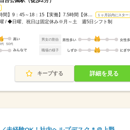
勾当台公園駅（徒歩2分）
3ヵ月以上 2026/8/24〜 / 【時間】9：45～18：15【実働】7.5時間【休憩】60分【残業】...
１ヶ月以内にスター
 土曜 / ◆日曜、祝日は固定休み※月～土 週5日シフト制
男女の割合
職場の様子
詳細を見る
キープする
／未経験OK！社内ヘルプデスク＊＠上野