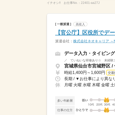
イチオシ!!
お仕事No.：
22401-aa27J
[ 一般派遣 ]
高収入
【官公庁】区役所でデー
派遣会社：
株式会社ネオキャリア ～Neo
データ入力・タイピング
／ ていねいな研修あり☆ 未経験ス
宮城県仙台市宮城野区 /
時給1,400円～1,600円
交通
月曜 火曜 水曜 木曜 金曜 
多い年齢層
仕事の仕方