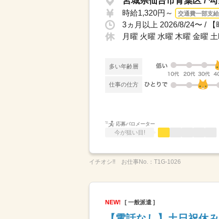
宮城県仙台市青葉区 / 
時給1,320円～
交通費一部支給
月曜 火曜 水曜 木曜 金曜
多い年齢層
仕事の仕方
応募バロメーター
今が狙い目!
イチオシ!!
お仕事No.：
T1G-1026
NEW!
[ 一般派遣 ]
【電話なし】土日祝休み