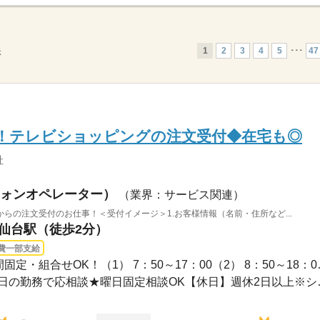
1
2
3
4
5
･･･
47
示
K！テレビショッピングの注文受付◆在宅も◎
社
ォンオペレーター）
（業界：サービス関連）
らの注文受付のお仕事！＜受付イメージ＞1.お客様情報（名前・住所など...
 仙台駅（徒歩2分）
費一部支給
長期 / ▼シフトについて
【勤務】土日祝含む週2