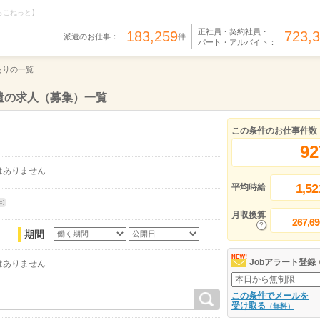
らこねっと】
正社員・契約社員・
183,259
723,
派遣のお仕事：
件
パート・アルバイト：
ありの一覧
遣の求人（募集）一覧
この条件のお仕事件数
92
はありません
1,52
平均時給
月収換算
267,69
期間
Jobアラート登録
はありません
この条件でメールを
受け取る
（無料）