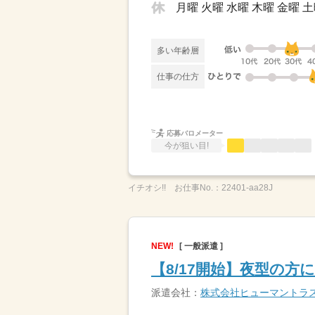
月曜 火曜 水曜 木曜 金曜 
多い年齢層
仕事の仕方
応募バロメーター
今が狙い目!
イチオシ!!
お仕事No.：
22401-aa28J
NEW!
[ 一般派遣 ]
【8/17開始】夜型の方
派遣会社：
株式会社ヒューマントラ