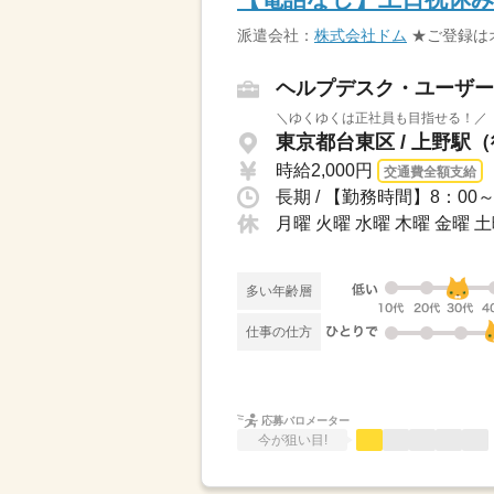
派遣会社：
株式会社ドム
★ご登録は
ヘルプデスク・ユーザー
＼ゆくゆくは正社員も目指せる！／「
東京都台東区 / 上野駅
時給2,000円
交通費全額支給
長期 / 【勤務時間】8：00
月曜 火曜 水曜 木曜 金曜 
多い年齢層
仕事の仕方
応募バロメーター
今が狙い目!