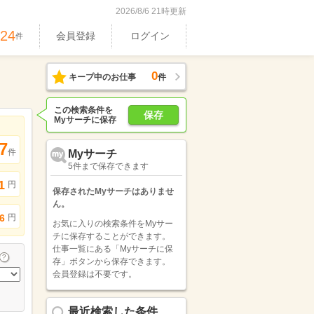
2026/8/6 21時更新
324
会員登録
ログイン
件
0
キープ中のお仕事
件
この検索条件を
保存
Myサーチに保存
7
件
Myサーチ
5件まで保存できます
1
円
保存されたMyサーチはありませ
ん。
円
6
お気に入りの検索条件をMyサー
チに保存することができます。
仕事一覧にある「Myサーチに保
存」ボタンから保存できます。
会員登録は不要です。
最近検索した条件