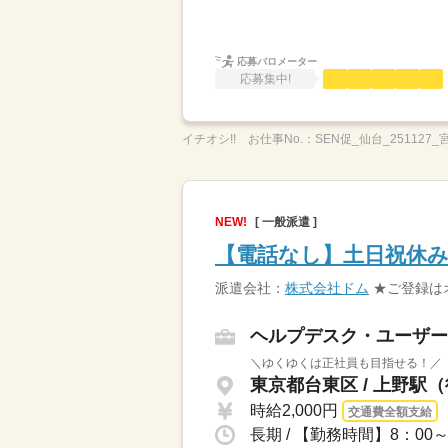
応募バロメーター
応募集中!
イチオシ!!
お仕事No.：
SEN促_仙台_251127
NEW!
[ 一般派遣 ]
【電話なし】土日祝休み
派遣会社：
株式会社ドム
★ご登録は
ヘルプデスク・ユーザー
＼ゆくゆくは正社員も目指せる！／「
東京都台東区 / 上野駅
時給2,000円
交通費全額支給
長期 / 【勤務時間】8：00