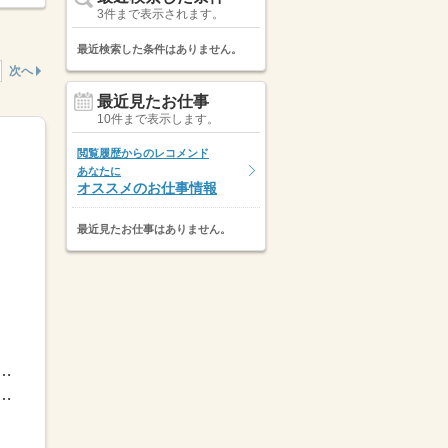
3件まで表示されます。
最近検索した条件はありません。
次へ
最近見たお仕事
10件まで表示します。
閲覧履歴からのレコメンド
あなたに
オススメのお仕事情報
最近見たお仕事はありません。
時間固定・組合せOK！（1） 7：50～17：00（2） 8：50～18：00...
～5日の勤務で応相談★曜日固定相談OK【休日】週休2日以上※シフ...