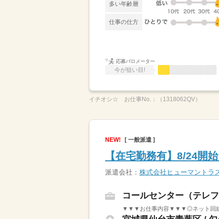
多い年齢層
仕事の仕方
応募バロメーター
今が狙い目!
イチオシ☆
お仕事No.：
（1318062QV）
NEW!
[ 一般派遣 ]
【在宅勤務有】8/24
派遣会社：
株式会社ヒューマントラ
コールセンター（テレフ
▼▼▼お仕事内容▼▼▼◎ネット回線