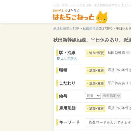
社員・派遣・パートのお仕事・求人情報を探すなら【はた
派遣社員求人TOP
>
秋田新幹線
(5,273件) >
平日休み
秋田新幹線沿線、平日休みあり、派
駅・沿線
秋田新幹線
追加･変更
エリア選択
職種
選択中の条件
追加･変更
こだわり
平日休みあり
追加･変更
給与
雇用形態
選択中の条件
追加･変更
キーワード