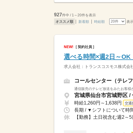
927
件中 / 1～20件を表示
表
オススメ順
新着順
時給順
NEW!
[ 契約社員 ]
選べる時間×週2日～O
求人会社：トランスコスモス株式会
コールセンター（テレフ
通信販売のテレビ放送をみたお客様か
宮城県仙台市宮城野区 /
時給1,260円～1,638円
交通