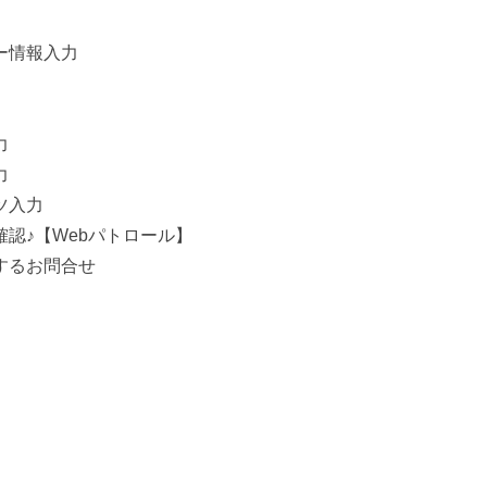
ー情報入力
力
力
ツ入力
認♪【Webパトロール】
するお問合せ