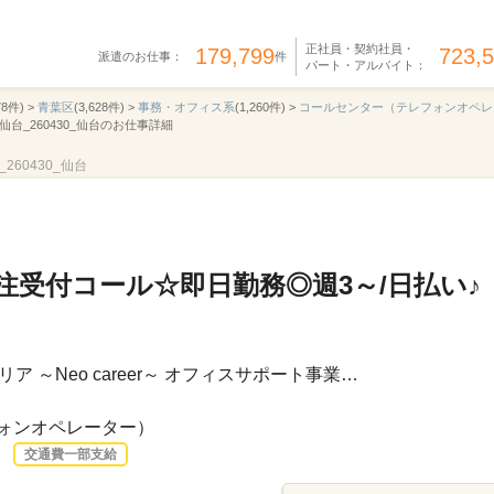
正社員・契約社員・
179,799
723,
派遣のお仕事：
件
パート・アルバイト：
78件) >
青葉区
(3,628件) >
事務・オフィス系
(1,260件) >
コールセンター（テレフォンオペレ
_仙台_260430_仙台のお仕事詳細
260430_仙台
注受付コール☆即日勤務◎週3～/日払い♪
 ～Neo career～ オフィスサポート事業…
ォンオペレーター）
交通費一部支給