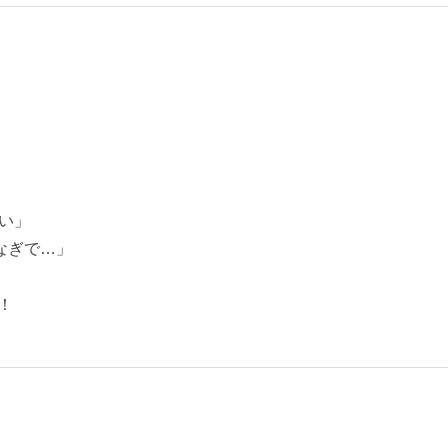
い」
なぎで…」
！