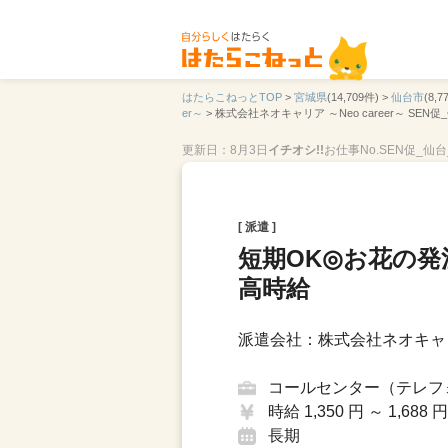
はたらこねっとTOP
>
宮城県
(14,709件) >
仙台市
(8,7
er～
>
株式会社ネオキャリア ～Neo career～ SEN促
更新日：8月3日
イチオシ!!
お仕事No.SEN促_仙台_
[ 派遣 ]
短期OK◎お花の発
高時給
派遣会社：株式会社ネオキャリア
コールセンター（テレフ
時給 1,350 円 ～ 1,688 円
長期