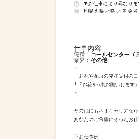
▼お仕事により異なりま
月曜 火曜 水曜 木曜 金曜
仕事内容
職種：
コールセンター（
業界：
その他
／
お花や花束の発注受付のコ
└『お花を○束お願いします
＼
その他にもネオキャリアなら
あなたのご希望にそったお仕
▽お仕事例…