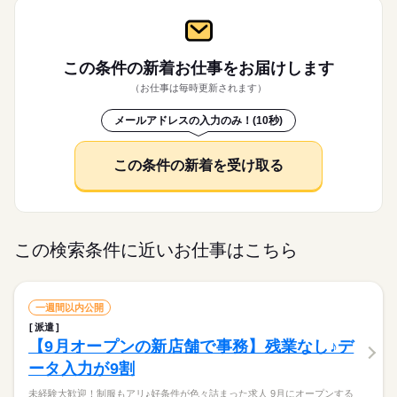
この条件の新着お仕事を
お届けします
（お仕事は毎時更新されます）
メールアドレスの入力のみ！(10秒)
この条件の新着を受け取る
この検索条件に近いお仕事はこちら
一週間以内公開
派遣
【9月オープンの新店舗で事務】残業なし♪デ
ータ入力が9割
未経験大歓迎！制服もアリ♪好条件が色々詰まった求人 9月にオープンする