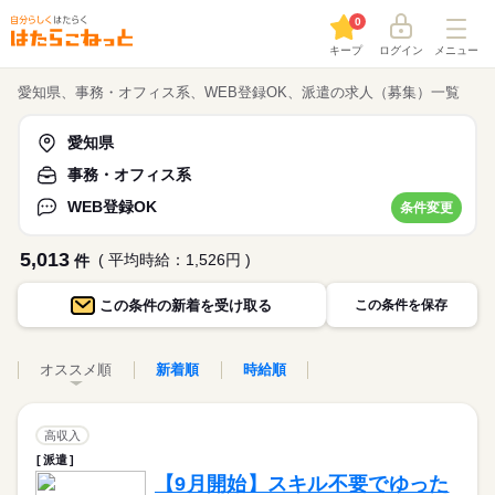
0
キープ
ログイン
メニュー
愛知県、事務・オフィス系、WEB登録OK、派遣の求人（募集）一覧
愛知県
事務・オフィス系
WEB登録OK
条件変更
5,013
( 平均時給：1,526円 )
件
この条件の
新着を受け取る
この条件を保存
オススメ順
新着順
時給順
高収入
派遣
【9月開始】スキル不要でゆった