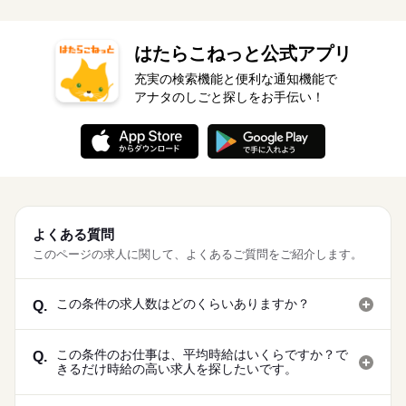
はたらこねっと公式アプリ
充実の検索機能と便利な通知機能で
アナタのしごと探しをお手伝い！
よくある質問
このページの求人に関して、よくあるご質問をご紹介します。
この条件の求人数はどのくらいありますか？
Q.
この条件のお仕事は、平均時給はいくらですか？で
Q.
きるだけ時給の高い求人を探したいです。