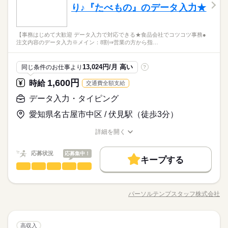
り♪『たべもの』のデータ入力★
【事務はじめて大歓迎 データ入力で対応できる★食品会社でコツコツ事務●
注文内容のデータ入力※メイン：8割⇒営業の方から指…
13,024円/月 高い
同じ条件のお仕事より
?
1,600円
時給
交通費全額支給
データ入力・タイピング
愛知県名古屋市中区 / 伏見駅（徒歩3分）
詳細を開く
職種/応募資格
お仕事の特徴
給与/時間/休日
応募状況
応募集中！
キープする
データ入力・タイピング
職種
低い
高い
多い年齢層
【事務はじめて大歓迎！】データ入力で対応できる★食品会社
でコツコツ事務 ●注文内容のデータ入力 ※メイン：8割⇒営業の
パーソルテンプスタッフ株式会社
男性
女性
男女の割合
職種/応募資格
お仕事の特徴
給与/時間/休日
方から指示があるので、その内容をシステムへ入力するだけ♪ ●
続きを読む
社内用の資料作成 ●パソコン上での在庫チェック ●電話対応（社
内対応メイン／社外は決まった取引先からのとりつぎ程度） ※
続きを読む
ひとりで
みんなで
仕事の仕方
データ入力・タイピング
職種
一般のお客さま対応なし ◎取引先もみなさん優しくクレーム対
高収入