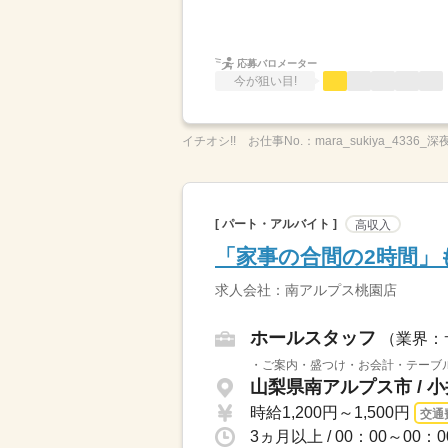
応募バロメーター
今が狙い目!
イチオシ!!
お仕事No.：
mara_sukiya_4336_深
[ パート・アルバイト ]
高収入
「家事の合間の2時間」
求人会社：南アルプス桃園店
ホールスタッフ
（業界：
・ご案内・盛つけ・お会計・テーブル
山梨県南アルプス市 / 
時給1,200円～1,500円
交通