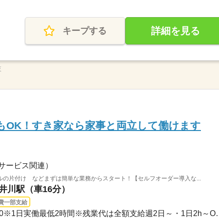
詳細を見る
キープする
夜
もOK！すき家なら家事と両立して働けます
サービス関連）
の片付け などまずは簡単な業務からスタート！【セルフオーダー導入な...
小井川駅（車16分）
費一部支給
3ヵ月以上 / 00：00～00：00※1日実