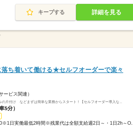
詳細を見る
キープする
件
夜に落ち着いて働ける★セルフオーダーで楽々
サービス関連）
の片付け などまずは簡単な業務からスタート！【セルフオーダー導入な...
（車5分）
3ヵ月以上 / 22：00～05：00※1日実