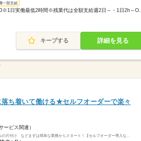
費一部支給
3ヵ月以上 / 00：00～00：00※1日実
詳細を見る
キープする
件
夜に落ち着いて働ける★セルフオーダーで楽々
サービス関連）
の片付け などまずは簡単な業務からスタート！【セルフオーダー導入な...