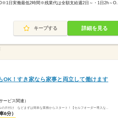
3ヵ月以上 / 22：00～05：00※1日実
詳細を見る
キープする
夜
もOK！すき家なら家事と両立して働けます
サービス関連）
の片付け などまずは簡単な業務からスタート！【セルフオーダー導入な...
（車6分）