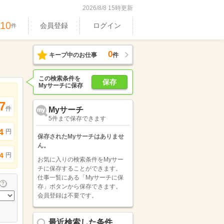
2026/8/8 15時更新
610
会員登録
ログイン
件
0
キープ中のお仕事
件
この検索条件を
保存
Myサーチに保存
7
件
Myサーチ
5件まで保存できます
4
円
保存されたMyサーチはありませ
ん。
円
4
お気に入りの検索条件をMyサー
チに保存することができます。
仕事一覧にある「Myサーチに保
存」ボタンから保存できます。
会員登録は不要です。
最近検索した条件