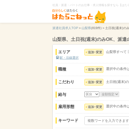
社員・派遣・パートのお仕事・求人情報を探すなら【はた
派遣社員求人TOP
>
山梨県
(819件) >
土日祝(週末)の
山梨県、土日祝(週末)のみOK、派
エリア
山梨県すべて
追加･変更
駅・沿線選択
職種
選択中の条件
追加･変更
こだわり
土日祝(週末)の
追加･変更
給与
雇用形態
選択中の条件
追加･変更
キーワード