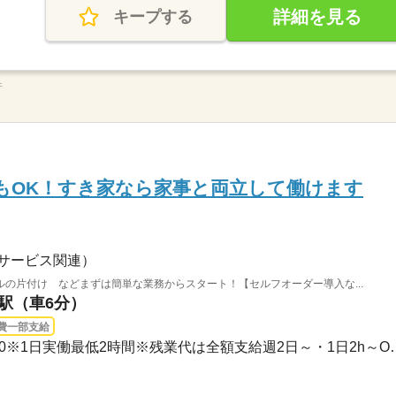
詳細を見る
キープする
件
もOK！すき家なら家事と両立して働けます
サービス関連）
の片付け などまずは簡単な業務からスタート！【セルフオーダー導入な...
泉駅（車6分）
費一部支給
3ヵ月以上 / 00：00～00：00※1日実