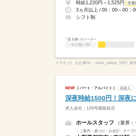
時給1,220円～1,525円
交通
シフト制
応募バロメーター
今が狙い目!
イチオシ!!
お仕事No.：
mara_sukiya_3207_条
NEW!
[ パート・アルバイト ]
高収入
深夜時給1500円！深
求人会社：139号都留桂店
ホールスタッフ
（業界：
・ご案内・盛つけ・お会計・テーブル