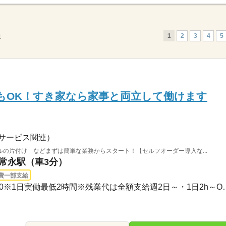
1
2
3
4
5
示
もOK！すき家なら家事と両立して働けます
サービス関連）
の片付け などまずは簡単な業務からスタート！【セルフオーダー導入な...
 常永駅（車3分）
費一部支給
3ヵ月以上 / 00：00～00：00※1日実