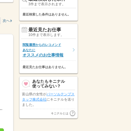
3件まで表示されます。
最近検索した条件はありません。
次へ
最近見たお仕事
10件まで表示します。
閲覧履歴からのレコメンド
あなたに
オススメのお仕事情報
最近見たお仕事はありません。
あなたもキニナル
使ってみない？
富山県の女性が
パーソルテンプス
タッフ株式会社
にキニナルを送り
ました。
働最低2時間※残業代は全額支給週2日～・1日2h～OK！...
石川県の女性が
株式会社オープン
キニナルとは
ループパートナーズ
にキニナルを
送りました。