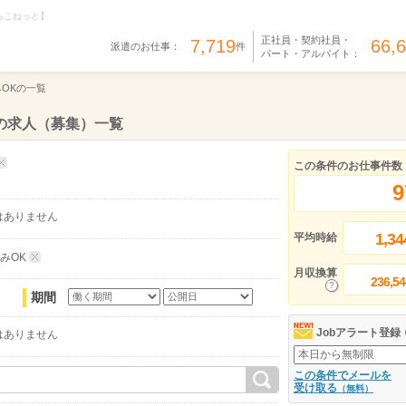
らこねっと】
正社員・契約社員・
7,719
66,
派遣のお仕事：
件
パート・アルバイト：
みOKの一覧
遣の求人（募集）一覧
この条件のお仕事件数
9
はありません
1,34
平均時給
みOK
月収換算
236,54
期間
Jobアラート登録
はありません
この条件でメールを
受け取る
（無料）