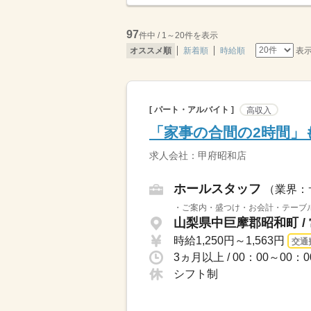
97
件中 / 1～20件を表示
表
オススメ順
新着順
時給順
[ パート・アルバイト ]
高収入
「家事の合間の2時間」
求人会社：甲府昭和店
ホールスタッフ
（業界：
・ご案内・盛つけ・お会計・テーブル
山梨県中巨摩郡昭和町 /
時給1,250円～1,563円
交通
シフト制