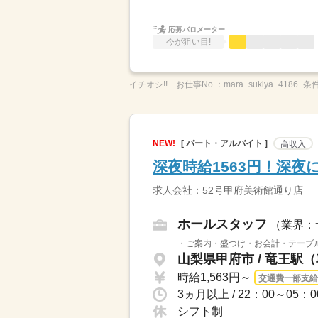
応募バロメーター
今が狙い目!
イチオシ!!
お仕事No.：
mara_sukiya_4186_条
NEW!
[ パート・アルバイト ]
高収入
深夜時給1563円！深
求人会社：52号甲府美術館通り店
ホールスタッフ
（業界：
・ご案内・盛つけ・お会計・テーブル
山梨県甲府市 / 竜王駅
時給1,563円～
交通費一部支給
シフト制