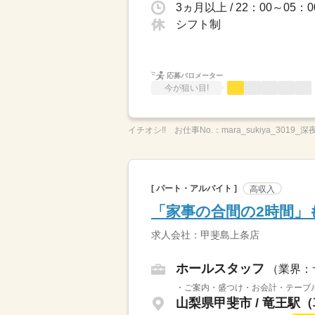
シフト制
応募バロメーター
今が狙い目!
イチオシ!!
お仕事No.：
mara_sukiya_3019_深
[ パート・アルバイト ]
高収入
「家事の合間の2時間」
求人会社：甲斐島上条店
ホールスタッフ
（業界：
・ご案内・盛つけ・お会計・テーブル
山梨県甲斐市 / 竜王駅