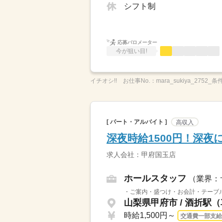
シフト制
応募バロメーター
今が狙い目!
イチオシ!!
お仕事No.：
mara_sukiya_2752_条
[ パート・アルバイト ]
高収入
深夜時給1500円！深
求人会社：甲府国玉店
ホールスタッフ
（業界：
・ご案内・盛つけ・お会計・テーブル
山梨県甲府市 / 酒折駅
時給1,500円～
交通費一部支給