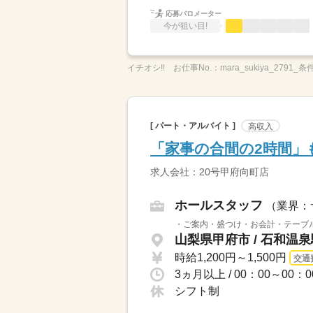
応募バロメーター
今が狙い目!
イチオシ!!
お仕事No.：
mara_sukiya_2791_条
[ パート・アルバイト ]
高収入
「家事の合間の2時間」
求人会社：20号甲府向町店
ホールスタッフ
（業界：
・ご案内・盛つけ・お会計・テーブル
山梨県甲府市 / 石和温
時給1,200円～1,500円
交通
シフト制