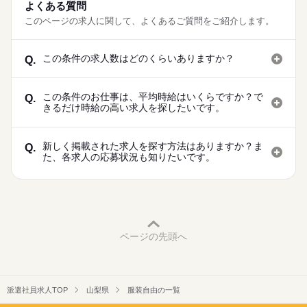
よくある質問
このページの求人に関して、よくあるご質問をご紹介します。
この条件の求人数はどのくらいありますか？
Q.
この条件のお仕事は、平均時給はいくらですか？で
Q.
きるだけ時給の高い求人を探したいです。
新しく掲載された求人を探す方法はありますか？ま
Q.
た、各求人の応募状況も知りたいです。
ページの先頭へ
派遣社員求人TOP
山梨県
服装自由の一覧