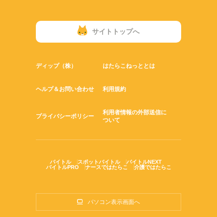
サイトトップへ
ディップ（株）
はたらこねっととは
ヘルプ＆お問い合わせ
利用規約
利用者情報の外部送信に
プライバシーポリシー
ついて
バイトル
スポットバイトル
バイトルNEXT
バイトルPRO
ナースではたらこ
介護ではたらこ
パソコン表示画面へ