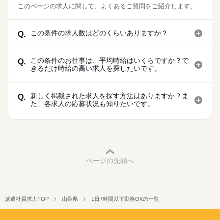
このページの求人に関して、よくあるご質問をご紹介します。
この条件の求人数はどのくらいありますか？
Q.
この条件のお仕事は、平均時給はいくらですか？で
Q.
きるだけ時給の高い求人を探したいです。
新しく掲載された求人を探す方法はありますか？ま
Q.
た、各求人の応募状況も知りたいです。
ページの先頭へ
派遣社員求人TOP
山梨県
1日7時間以下勤務OKの一覧