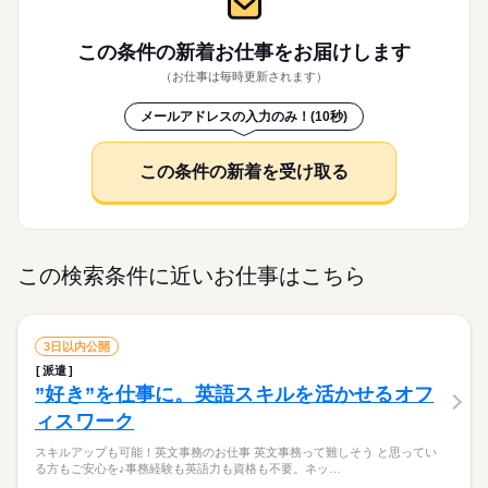
この条件の新着お仕事を
お届けします
（お仕事は毎時更新されます）
メールアドレスの入力のみ！(10秒)
この条件の新着を受け取る
この検索条件に近いお仕事はこちら
3日以内公開
派遣
”好き”を仕事に。英語スキルを活かせるオフ
ィスワーク
スキルアップも可能！英文事務のお仕事 英文事務って難しそう と思ってい
る方もご安心を♪事務経験も英語力も資格も不要。ネッ…