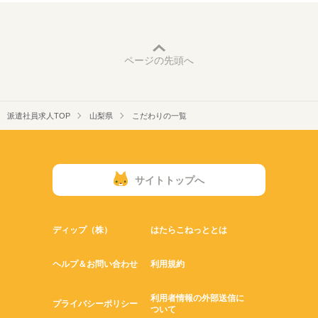
ページの先頭へ
派遣社員求人TOP
山梨県
こだわりの一覧
サイトトップへ
ディップ（株）
はたらこねっととは
ヘルプ＆お問い合わせ
利用規約
利用者情報の外部送信に
プライバシーポリシー
ついて