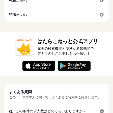
から探す
土曜 日曜 祝日
休日・休暇
特徴
から探す
※土・日・祝がお休みです。
はたらこねっと公式アプリ
充実の検索機能と便利な通知機能で
アナタのしごと探しをお手伝い！
よくある質問
このページの求人に関して、よくあるご質問をご紹介します。
この条件の求人数はどのくらいありますか？
Q.