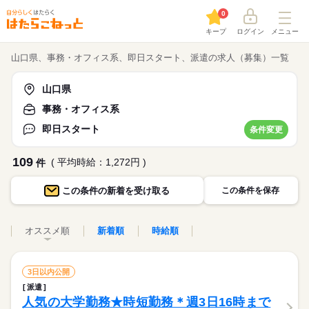
0
キープ
ログイン
メニュー
山口県、事務・オフィス系、即日スタート、派遣の求人（募集）一覧
山口県
事務・オフィス系
即日スタート
条件変更
109
( 平均時給：1,272円 )
件
この条件の
新着を受け取る
この条件を保存
オススメ順
新着順
時給順
3日以内公開
派遣
人気の大学勤務★時短勤務＊週3日16時まで