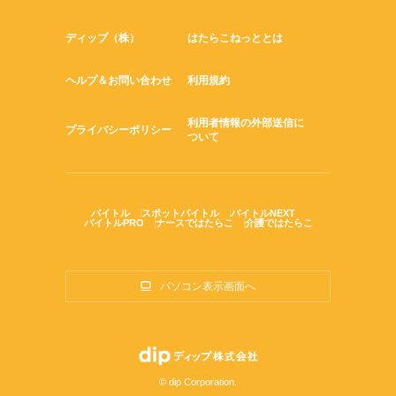
ディップ（株）
はたらこねっととは
ヘルプ＆お問い合わせ
利用規約
利用者情報の外部送信に
プライバシーポリシー
ついて
バイトル
スポットバイトル
バイトルNEXT
バイトルPRO
ナースではたらこ
介護ではたらこ
パソコン表示画面へ
© dip Corporation.