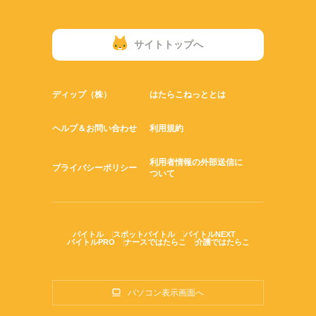
サイトトップへ
ディップ（株）
はたらこねっととは
ヘルプ＆お問い合わせ
利用規約
利用者情報の外部送信に
プライバシーポリシー
ついて
バイトル
スポットバイトル
バイトルNEXT
バイトルPRO
ナースではたらこ
介護ではたらこ
パソコン表示画面へ