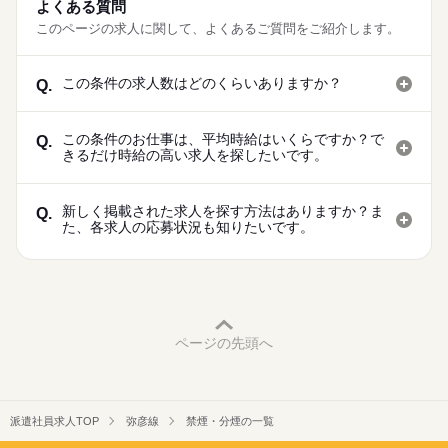
よくある質問
このページの求人に関して、よくあるご質問をご紹介します。
この条件の求人数はどのくらいありますか？
Q.
この条件のお仕事は、平均時給はいくらですか？で
Q.
きるだけ時給の高い求人を探したいです。
新しく掲載された求人を探す方法はありますか？ま
Q.
た、各求人の応募状況も知りたいです。
ページの先頭へ
派遣社員求人TOP
弥彦線
禁煙・分煙の一覧